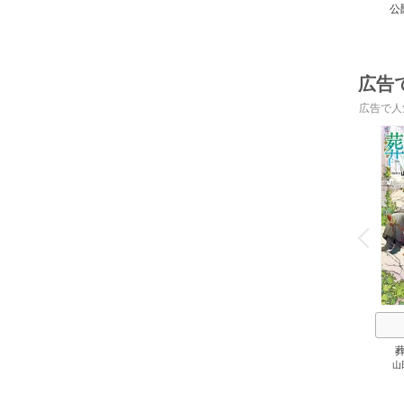
公
広告
広告で人
o
v
P
r
e
i
u
山