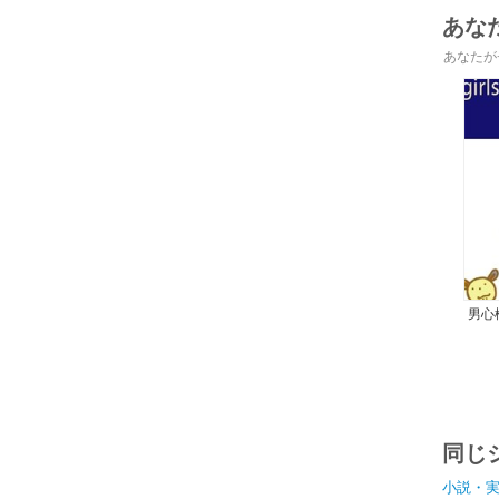
あな
あなたが
男心
イ
ボ、
同じ
小説・