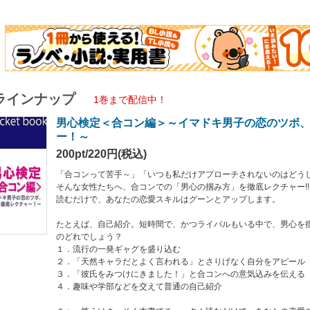
や学部などを交えて普通の自己紹介
えはさっそく本書でチェック！読むだけで、あなたの恋愛スキルはグーンとアップ
ること請け合いです♪読むだけで、あなたの恋愛スキルはグーンとアップ！合コンが
ラインナップ
1巻まで配信中！
男心検定＜合コン編＞～イマドキ男子の恋のツボ
ー！～
200pt/220円(税込)
「合コンって苦手～」「いつも私だけアプローチされないのはどう
そんな女性たちへ、合コンでの「男心の掴み方」を徹底レクチャー!!
読むだけで、あなたの恋愛スキルはグーンとアップします。
たとえば、自己紹介。短時間で、かつライバルもいる中で、男心を
のどれでしょう？
１．流行の一発ギャグを盛り込む
２．「天然キャラだとよく言われる」とさりげなく自分をアピール
３．「彼氏をみつけにきました！」と合コンへの意気込みを伝える
４．趣味や学部などを交えて普通の自己紹介