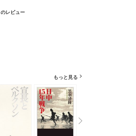
～のレビュー
もっと見る
N
x
e
t