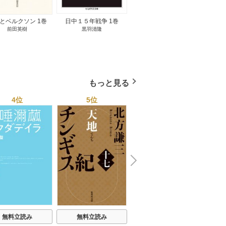
とベルクソン 1巻
日中１５年戦争 1巻
無料立読み
前田英樹
黒羽清隆
向島物語 1巻
便り屋
小杉健治
もっと見る
4位
5位
6位
N
x
e
t
無料立読み
無料立読み
無料立読み