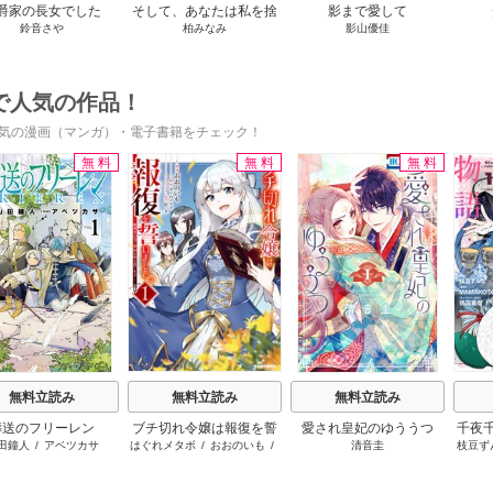
爵家の長女でした
そして、あなたは私を捨
影まで愛して
鈴音さや
柏みなみ
影山優佳
てる
で人気の作品！
気の漫画（マンガ）・電子書籍をチェック！
無料
無料
無料
s
無料立読み
無料立読み
無料立読み
葬送のフリーレン
ブチ切れ令嬢は報復を誓
愛され皇妃のゆううつ
千夜
田鐘人
/
アベツカサ
はぐれメタボ
/
おおのいも
/
清音圭
枝豆ず
いました。
です
昌未
うも