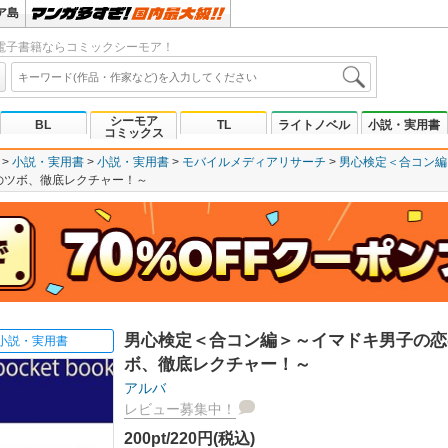
ア島
電子書籍ならコミックシーモア！
シーモア
BL
TL
ライトノベル
小説・実用書
コミックス
小説・実用書
小説・実用書
モバイルメディアリサーチ
男心検定＜合コン編
のツボ、徹底レクチャー！～
男心検定＜合コン編＞～イマドキ男子の恋
小説・実用書
ボ、徹底レクチャー！～
アルバ
レビュー募集中！
200pt/220円(税込)