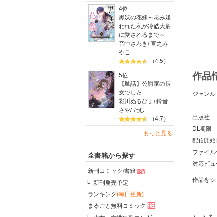
4位
黒妖の花嫁～忌み嫌
われた私が冷酷大尉
に愛されるまで～
音中さわき
/
宮之み
やこ
（4.5）
作品
5位
【単話】公爵家の長
女でした
ジャンル
彩川ぬるぴょ
/
鈴音
さや
/
たむ
出版社
（4.7）
DL期限
もっと見る
配信開始
ファイル
全書籍から探す
対応ビュ
新刊コミック/書籍
作品をシ
新刊発売予定
ランキング
(毎日更新)
まるごと無料コミック