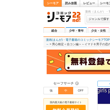
シーモア
読み放題
レビュー
シーモ
漫画（まんが）・
ジャンルで探す
総合
少年・青年
少女・女性
漫画(まんが)・電子書籍のコミックシーモアTOP
～
男心検定＜合コン編＞～イマドキ男子の恋
セーフサーチ
？
強
中
OFF
国内最大級の電子書籍サイト