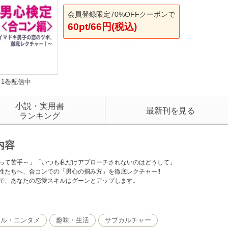
会員登録限定70%OFFクーポンで
60pt/66円(税込)
1巻配信中
小説・実用書
最新刊を見る
ランキング
内容
って苦手～」「いつも私だけアプローチされないのはどうして」
性たちへ、合コンでの「男心の掴み方」を徹底レクチャー!!
で、あなたの恋愛スキルはグーンとアップします。
、自己紹介。短時間で、かつライバルもいる中で、男心を掴むベストな答えは次の
の一発ギャグを盛り込む
然キャラだとよく言われる」とさりげなく自分をアピール
カル・エンタメ
趣味・生活
サブカルチャー
氏をみつけにきました！」と合コンへの意気込みを伝える