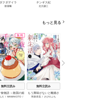
ダクダデイラ
チンギス紀
東京バンドワゴン
B-PR
餅屋蛾
北方謙三
小路幸也
Ｂ
ジャラ
ディ 
ブック
もっと見る
無料
無料
N
x
e
t
無料立読み
無料立読み
無料立読み
千食物語 ～敗国の姫
もう興味がないと離婚さ
日本三國
お姉
んだ
/
MAMAKOTO
/
和泉杏花
/
さびのぶち
松木いっか
が氷の皇子殿下がど
れた令嬢の意外と楽しい
鴉羽凛燈
溺愛してくれていま
新生活
す～