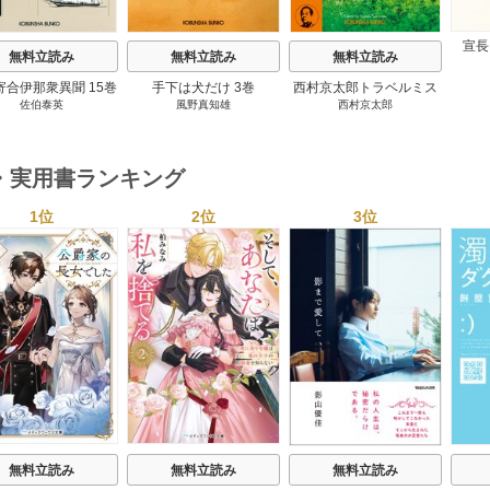
宣長
無料立読み
無料立読み
無料立読み
寄合伊那衆異聞 15巻
手下は犬だけ 3巻
西村京太郎トラベルミス
佐伯泰英
風野真知雄
西村京太郎
テリー・セレクション 2
巻
・実用書ランキング
1位
2位
3位
s
無料立読み
無料立読み
無料立読み