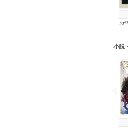
交代
小説
o
v
P
r
e
i
u