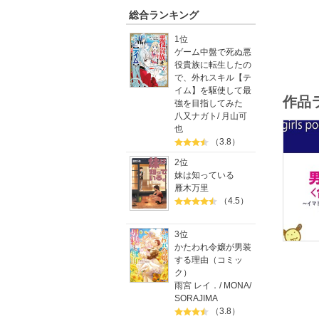
４．趣味
総合ランキング
さぁ、答
1位
遠しくな
ゲーム中盤で死ぬ悪
役貴族に転生したの
で、外れスキル【テ
イム】を駆使して最
作品
強を目指してみた
八又ナガト
/
月山可
也
（3.8）
2位
妹は知っている
雁木万里
（4.5）
3位
かたわれ令嬢が男装
する理由（コミッ
ク）
雨宮 レイ．
/
MONA
/
SORAJIMA
（3.8）