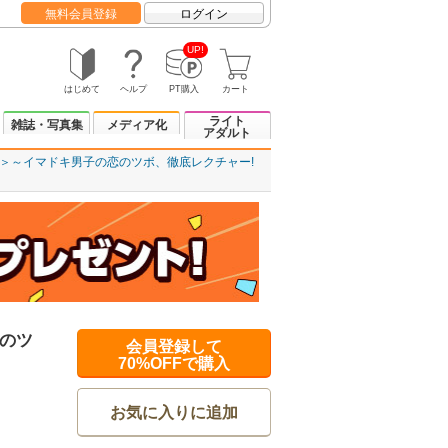
無料会員登録
ログイン
UP!
はじめて
ヘルプ
PT購入
カート
ライト
雑誌・写真集
メディア化
アダルト
＞～イマドキ男子の恋のツボ、徹底レクチャー!
のツ
会員登録して
70%OFFで購入
お気に入りに追加