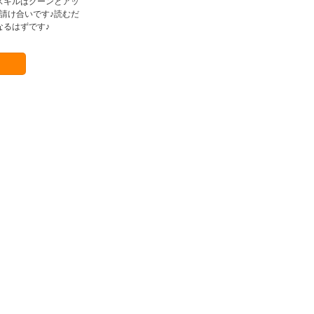
スキルはグーンとアッ
請け合いです♪読むだ
るはずです♪