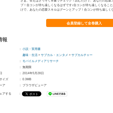
さぁ、答えはさっそく本書でチェック！読むだけで、あなたの恋愛
プ！合コンが待ち遠しくなるはずです♪合コンが待ち遠しくなること
けで、あなたの恋愛スキルはグーンとアップ！合コンが待ち遠しくな
会員登録して全巻購入
情報
：
小説・実用書
趣味・生活
>
サブカル・エンタメ
>
サブカルチャー
：
モバイルメディアリサーチ
：
無期限
日
：
2014年5月28日
サイズ
：
0.3MB
ーア
：
ブラウザビューア
ェアする
：