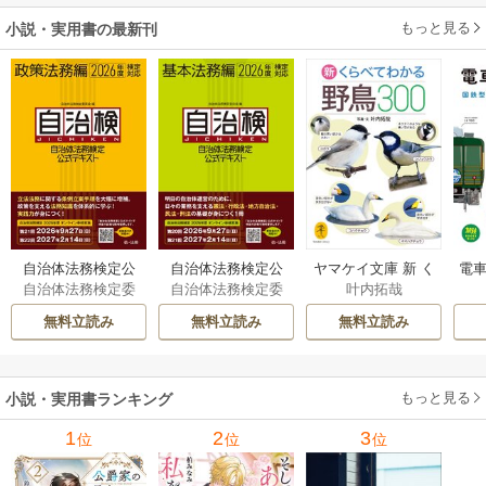
もっと見る
小説・実用書の最新刊
自治体法務検定公
自治体法務検定公
ヤマケイ文庫 新 く
電車
自治体法務検定委
自治体法務検定委
叶内拓哉
式テキスト 政策
式テキスト 基本
らべてわかる野鳥3
型
員会
員会
法務編 ２０２６
法務編 ２０２６
00 1巻
無料立読み
無料立読み
無料立読み
年度検定対応 1巻
年度検定対応 1巻
もっと見る
小説・実用書ランキング
1
2
3
位
位
位