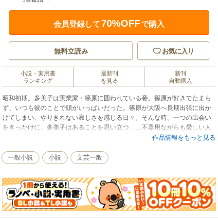
70%OFF
会員登録して
で購入
無料立読み
お気に入り
小説・実用書
最新刊
新刊
ランキング
を見る
自動購入
昭和初期。多美子は実業家・篠原に囲われている妾。篠原が好きでたまら
ず、いつも彼のことで頭がいっぱいだった。篠原が大阪へ長期出張に出か
けてしまい、やりきれない寂しさを感じる日々。そんな時、一つの出会い
をきっかけに、多美子はあることを思い立つ……不器用ながらも愛しい人
のために一途に生きる女の物語。
作品情報をもっと見る
一般小説
小説
文芸一般