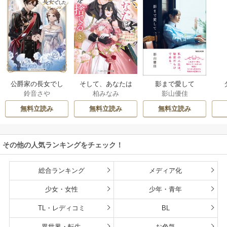
公爵家の長女でし
そして、あなたは
影まで愛して
鈴音さや
柏みなみ
影山優佳
た
私を捨てる
無料立読み
無料立読み
無料立読み
その他の人気ランキングをチェック！
総合ランキング
メディア化
少女・女性
少年・青年
TL・レディコミ
BL
異世界・転生
お色気