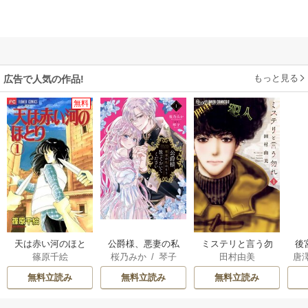
もっと見る
広告で人気の作品!
無料
天は赤い河のほと
公爵様、悪妻の私
ミステリと言う勿
後
篠原千絵
桜乃みか
/
琴子
田村由美
唐
り
はもう放っておい
れ
は
てください
無料立読み
無料立読み
無料立読み