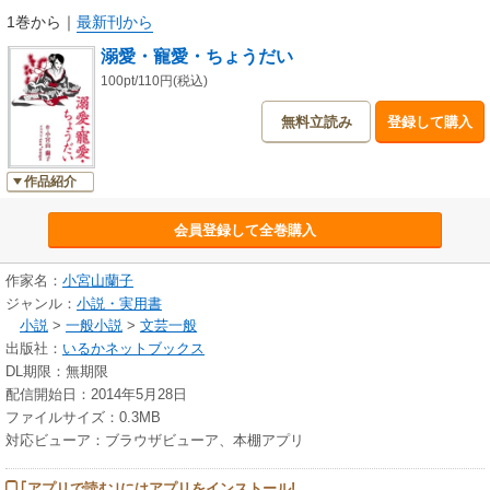
1巻から
｜
最新刊から
溺愛・寵愛・ちょうだい
100pt/110円(税込)
無料立読み
登録して購入
作品紹介
会員登録して全巻購入
作家名：
小宮山蘭子
ジャンル：
小説・実用書
小説
>
一般小説
>
文芸一般
出版社：
いるかネットブックス
DL期限：無期限
配信開始日：2014年5月28日
ファイルサイズ：0.3MB
対応ビューア：ブラウザビューア、本棚アプリ
｢アプリで読む｣にはアプリをインストール!