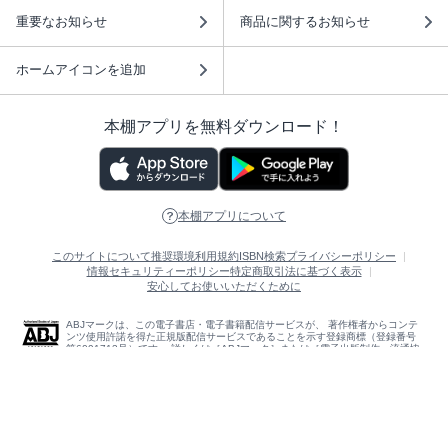
重要なお知らせ
商品に関するお知らせ
ホームアイコンを追加
本棚アプリを無料ダウンロード！
本棚アプリについて
このサイトについて
推奨環境
利用規約
ISBN検索
プライバシーポリシー
情報セキュリティーポリシー
特定商取引法に基づく表示
安心してお使いいただくために
ABJマークは、この電子書店・電子書籍配信サービスが、 著作権者からコンテ
ンツ使用許諾を得た正規版配信サービスであることを示す登録商標（登録番号
第6091713号）です。 詳しくは［ABJマーク］または［電子出版制作・流通協
議会］で検索してください。
(C)NTTソルマーレ