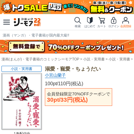
検索
はじめて
カート
ログイン
会員登録
漫画（マンガ）・電子書籍が国内最大級!!
漫画(まんが)・電子書籍のコミックシーモアTOP
小説・実用書
小説・実用書
溺愛・寵愛・ちょうだい
小説・実用書
小宮山蘭子
100pt/110円(税込)
会員登録限定70%OFFクーポンで
30pt/33円(税込)
1巻配信中