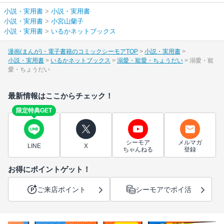
小説・実用書
>
小説・実用書
小説・実用書
>
小宮山蘭子
小説・実用書
>
いるかネットブックス
漫画(まんが)・電子書籍のコミックシーモアTOP
小説・実用書
小説・実用書
いるかネットブックス
溺愛・寵愛・ちょうだい
溺愛・寵
愛・ちょうだい
最新情報はここからチェック！
限定特典GET
シーモア
メルマガ
LINE
X
ちゃんねる
登録
お得にポイントゲット！
ご来店ポイント
シーモアでポイ活