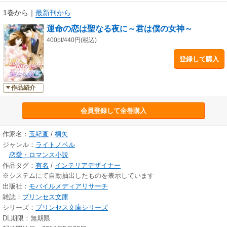
1巻から
｜
最新刊から
運命の恋は聖なる夜に～君は僕の女神～
400pt/440円(税込)
登録して購入
作品紹介
会員登録して全巻購入
作家名：
玉紀直
/
桐矢
ジャンル：
ライトノベル
恋愛・ロマンス小説
作品タグ：
有名
/
インテリアデザイナー
※システムにて自動抽出したものを表示しています
出版社：
モバイルメディアリサーチ
雑誌：
プリンセス文庫
シリーズ：
プリンセス文庫シリーズ
DL期限：無期限