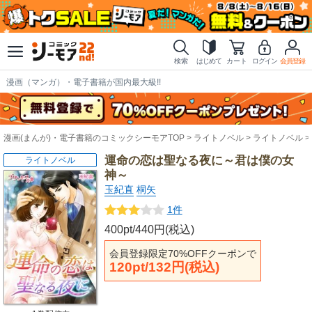
検索
はじめて
カート
ログイン
会員登録
漫画（マンガ）・電子書籍が国内最大級!!
漫画(まんが)・電子書籍のコミックシーモアTOP
ライトノベル
ライトノベル
運命の恋は聖なる夜に～君は僕の女
ライトノベル
神～
玉紀直
桐矢
1件
400pt/440円(税込)
会員登録限定70%OFFクーポンで
120pt/132円(税込)