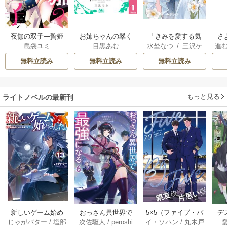
夜伽の双子―贄姫
お姉ちゃんの翠く
「きみを愛する気
さ
島袋ユミ
目黒あむ
水埜なつ
/
三沢ケ
進
は二人の王子に愛
ん
はない」と言った
な
イ
される―
次期公爵様がなぜ
た
無料立読み
無料立読み
無料立読み
か溺愛してきます
立
もっと見る
ライトノベルの最新刊
おっさん異世界で
5×5（ファイブ・バ
新しいゲーム始め
デ
次佐駆人
/
peroshi
イ・ソハン
/
丸木戸
じゃがバター
/
塩部
最強になる 6巻
イ・ファイブ）
ました。～使命も
じ