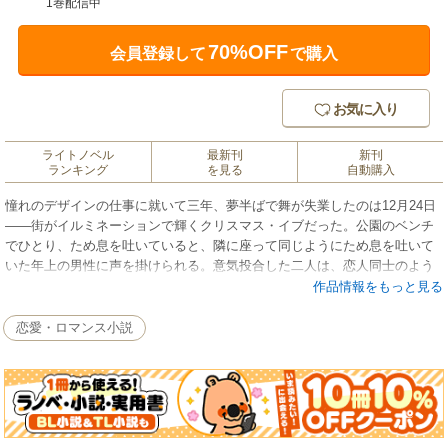
1巻配信中
70%OFF
会員登録して
で購入
お気に入り
ライトノベル
最新刊
新刊
ランキング
を見る
自動購入
憧れのデザインの仕事に就いて三年、夢半ばで舞が失業したのは12月24日
――街がイルミネーションで輝くクリスマス・イブだった。公園のベンチ
でひとり、ため息を吐いていると、隣に座って同じようにため息を吐いて
いた年上の男性に声を掛けられる。意気投合した二人は、恋人同士のよう
な甘いひと時を過ごし…。一夜限りの恋と割り切っていた舞だったが、そ
作品情報をもっと見る
んな彼と思いがけず再会。なんと彼は有名なインテリアデザイナー・永瀬
拓真だったのだ。恋に仕事に揺れる25歳、二つのチャンスを掴んだOL舞の
恋愛・ロマンス小説
シンデレラ・ストーリー!!