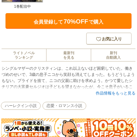
1巻配信中
70%OFF
会員登録して
で購入
お気に入り
ライトノベル
最新刊
新刊
ランキング
を見る
自動購入
シングルマザーのクリスティンは、これ以上ないほど困窮していた。働き
づめのせいで、3歳の息子ニコから笑顔も消えてしまった。もうどうしよう
もない。プライドを捨て、ニコの父親に助けを求めよう。かつて愛したシ
チリアの大富豪セルジオは子どもを望まなかったが、今こそ息子がいるこ
とを伝えるのだ。けれどそう決意した矢先、クリスティンは新聞でセルジ
作品情報をもっと見る
オが婚約することを知る。いてもたってもいられず、婚約発表のパーティ
に駆けつけた彼女は、セルジオがマイクの前で口を開きかけたそのとき、
ハーレクイン小説
恋愛・ロマンス小説
思わず叫んでしまった。「だめよ！ そんな結婚は許されないわ！」激し
く後悔してももう遅い。セルジオの冷ややかな目が彼女を見据えた。