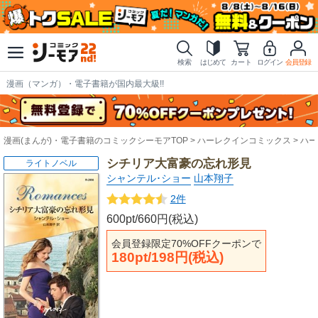
検索
はじめて
カート
ログイン
会員登録
漫画（マンガ）・電子書籍が国内最大級!!
漫画(まんが)・電子書籍のコミックシーモアTOP
ハーレクインコミックス
ハー
シチリア大富豪の忘れ形見
ライトノベル
シャンテル･ショー
山本翔子
2件
600pt/660円(税込)
会員登録限定70%OFFクーポンで
180pt/198円(税込)