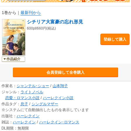
1巻から
｜
最新刊から
シチリア大富豪の忘れ形見
600pt/660円(税込)
登録して購入
作品紹介
会員登録して全巻購入
作家名：
シャンテル･ショー
/
山本翔子
ジャンル：
ライトノベル
恋愛・ロマンス小説
/
ハーレクイン小説
作品タグ：
息子
/
シングルマザー
※システムにて自動抽出したものを表示しています
出版社：
ハーレクイン
雑誌：
ハーレクイン
/
ハーレクイン･ロマンス
DL期限：無期限