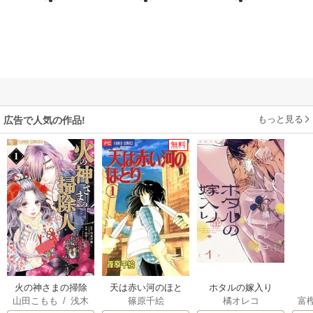
もっと見る
広告で人気の作品!
無料
火の神さまの掃除
天は赤い河のほと
ホタルの嫁入り
山田こもも
/
浅木
篠原千絵
橘オレコ
富
人ですが、いつの
り