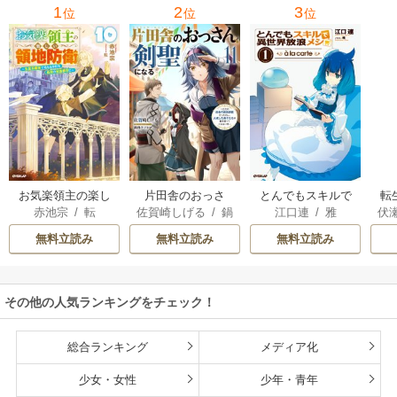
1
2
3
位
位
位
お気楽領主の楽し
片田舎のおっさ
とんでもスキルで
転
赤池宗
/
転
佐賀崎しげる
/
鍋
江口連
/
雅
伏
い領地防衛
ん、剣聖になる
異世界放浪メシ
島テツヒロ
～ただの田舎の剣
無料立読み
無料立読み
無料立読み
術師範だったの
に、大成した弟子
たちが俺を放って
その他の人気ランキングをチェック！
くれない件～
総合ランキング
メディア化
少女・女性
少年・青年