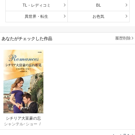
TL・レディコミ
BL
異世界・転生
お色気
履歴削除
あなたがチェックした作品
シチリア大富豪の忘
シャンテル･ショー
/
れ形見
山本翔子