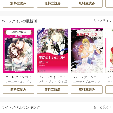
伊都
/
SNC
間にか花嫁として
無料立読み
無料立読み
無料立読み
溺愛されています
もっと見る
ハーレクインの最新刊
ハーレクインコミ
ハーレクインコミ
ハーレクインコミ
ハ
ジーニー･ロンドン
マヤ・ブレイク
/
星
ニーナ･ブルーンス
ケ
ックス セット 202
ックス セット 202
ックス セット 202
ック
/
橘花夜
/
メアリ
野正美
/
ヘレン･ブ
/
おおつきちずる
/
/
J
6年 vol.1064 1巻
6年 vol.1002 1巻
6年 vol.1063 1巻
6年
無料立読み
無料立読み
無料立読み
ー･ライアンズ
/
花
ルックス
/
のわきね
レベッカ･ヨーク
/
ス
牟礼サキ
/
サラ･モ
い
/
マーガレット･
稜敦水
/
ケイト･ハ
ル
ーガン
/
星合操
/
ア
ウェイ
/
一重夕子
ーディ
/
海野みつる
ザ
ン･ウィール
/
津寺
/
サラ･ウッド
もっと見る
/
流
ライトノベルランキング
里可子
水凛子