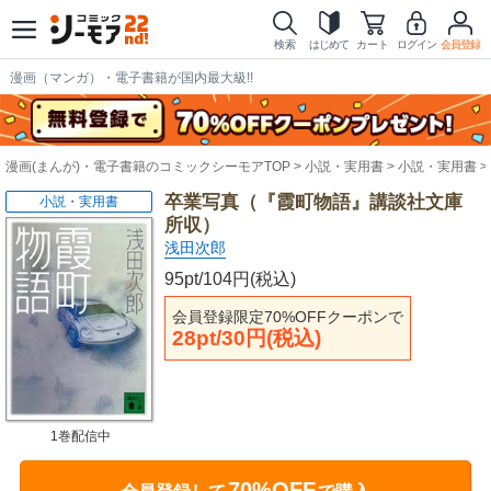
検索
はじめて
カート
ログイン
会員登録
漫画（マンガ）・電子書籍が国内最大級!!
漫画(まんが)・電子書籍のコミックシーモアTOP
小説・実用書
小説・実用書
卒業写真（『霞町物語』講談社文庫
小説・実用書
所収）
浅田次郎
95pt/104円(税込)
会員登録限定70%OFFクーポンで
28pt/30円(税込)
1巻配信中
70%OFF