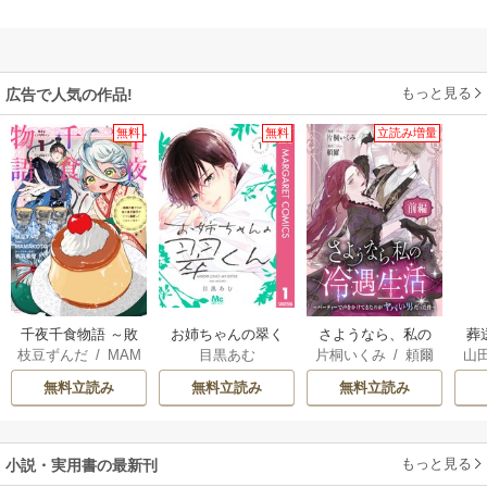
もっと見る
広告で人気の作品!
無料
無料
立読み増量
千夜千食物語 ～敗
お姉ちゃんの翠く
さようなら、私の
葬
枝豆ずんだ
/
MAM
目黒あむ
片桐いくみ
/
頼爾
山
国の姫ですが氷の
ん
冷遇生活 ～パーテ
AKOTO
/
鴉羽凛燈
皇子殿下がどうも
ィーで声をかけて
無料立読み
無料立読み
無料立読み
溺愛してくれてい
きたのがヤバい男
ます～
だった件
もっと見る
小説・実用書の最新刊