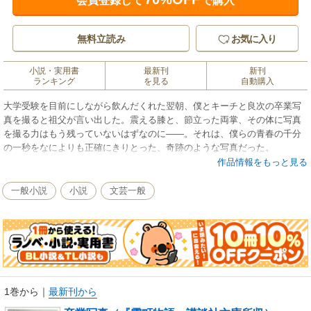
会員登録して
で購入
無料立読み
お気に入り
小説・実用書
最新刊
新刊
ランキング
を見る
自動購入
大学受験を目前にしながら飲んだくれた翌朝、僕とキーチと良次の卒業写
真を撮ると祖父が言い出した。震える膝と、節立った両掌、その体に写真
を撮る力はもう残っていないはずなのに――。それは、僕らの青春の千分
の一秒をなによりも正確にきりとった、奇跡のような写真だった。
作品情報をもっと見る
一般小説
小説
文芸一般
1巻から
｜
最新刊から