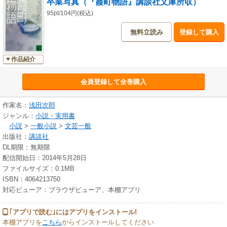
卒業写真（『霞町物語』講談社文庫所収）
95pt/104円(税込)
無料立読み
登録して購入
作品紹介
会員登録して全巻購入
作家名：
浅田次郎
ジャンル：
小説・実用書
小説
>
一般小説
>
文芸一般
出版社：
講談社
DL期限：無期限
配信開始日：2014年5月28日
ファイルサイズ：0.1MB
ISBN：4064213750
対応ビューア：ブラウザビューア、本棚アプリ
｢アプリで読む｣にはアプリをインストール!
本棚アプリを
こちら
からインストールしてください