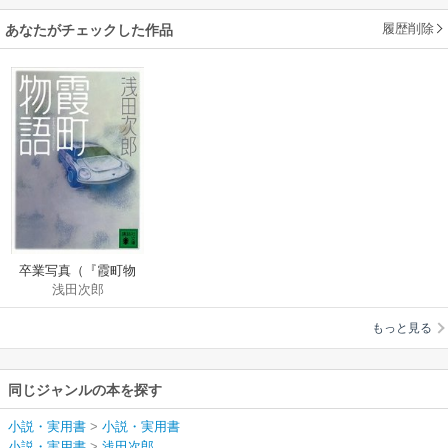
履歴削除
あなたがチェックした作品
卒業写真（『霞町物
浅田次郎
語』講談社文庫所
収）
もっと見る
同じジャンルの本を探す
小説・実用書
>
小説・実用書
小説・実用書
>
浅田次郎