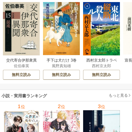
交代寄合伊那衆異
手下は犬だけ 3巻
西村京太郎トラベ
宣長
佐伯泰英
風野真知雄
西村京太郎
聞 15巻
ルミステリー・セ
レクション 2巻
無料立読み
無料立読み
無料立読み
もっと見る
小説・実用書ランキング
1
2
3
位
位
位