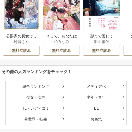
公爵家の長女でし
そして、あなたは
影まで愛して
鈴音さや
柏みなみ
影山優佳
た
私を捨てる
無料立読み
無料立読み
無料立読み
その他の人気ランキングをチェック！
総合ランキング
メディア化
少女・女性
少年・青年
TL・レディコミ
BL
異世界・転生
お色気