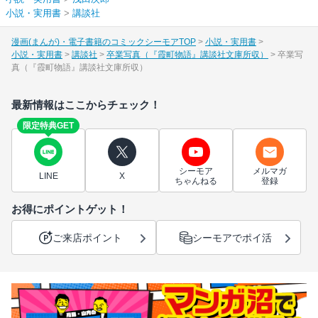
小説・実用書
>
講談社
漫画(まんが)・電子書籍のコミックシーモアTOP
小説・実用書
小説・実用書
講談社
卒業写真（『霞町物語』講談社文庫所収）
卒業写
真（『霞町物語』講談社文庫所収）
最新情報はここからチェック！
限定特典GET
シーモア
メルマガ
LINE
X
ちゃんねる
登録
お得にポイントゲット！
ご来店ポイント
シーモアでポイ活