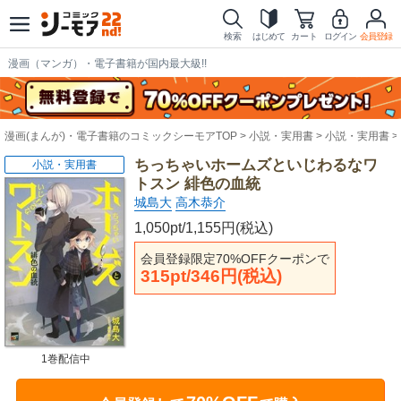
検索
はじめて
カート
ログイン
会員登録
漫画（マンガ）・電子書籍が国内最大級!!
漫画(まんが)・電子書籍のコミックシーモアTOP
小説・実用書
小説・実用書
ちっちゃいホームズといじわるなワ
小説・実用書
トスン 緋色の血統
城島大
高木恭介
1,050pt/1,155円(税込)
会員登録限定70%OFFクーポンで
315pt/346円(税込)
1巻配信中