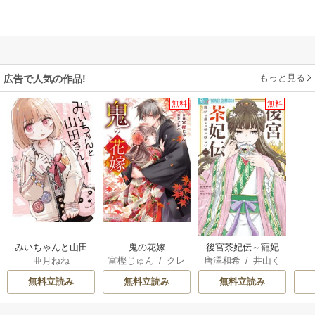
もっと見る
広告で人気の作品!
無料
無料
みいちゃんと山田
鬼の花嫁
後宮茶妃伝～寵妃
亜月ねね
富樫じゅん
/
クレ
唐澤和希
/
井山く
さん
は愛より茶が欲し
ハ
らげ
い～
無料立読み
無料立読み
無料立読み