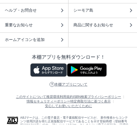
ヘルプ・お問合せ
シーモア島
重要なお知らせ
商品に関するお知らせ
ホームアイコンを追加
本棚アプリを無料ダウンロード！
本棚アプリについて
このサイトについて
推奨環境
利用規約
ISBN検索
プライバシーポリシー
情報セキュリティーポリシー
特定商取引法に基づく表示
安心してお使いいただくために
ABJマークは、この電子書店・電子書籍配信サービスが、 著作権者からコンテ
ンツ使用許諾を得た正規版配信サービスであることを示す登録商標（登録番号
第6091713号）です。 詳しくは［ABJマーク］または［電子出版制作・流通協
議会］で検索してください。