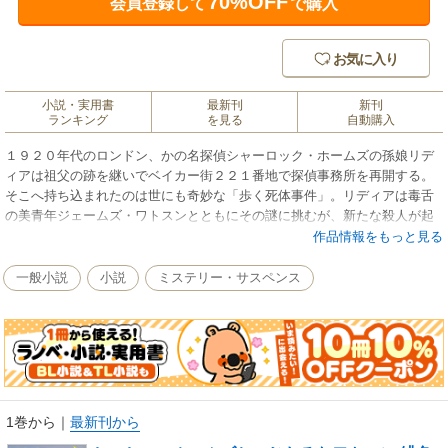
70%OFF
会員登録して
で購入
お気に入り
小説・実用書
最新刊
新刊
ランキング
を見る
自動購入
１９２０年代のロンドン、かの名探偵シャーロック・ホームズの孫娘リデ
ィアは祖父の跡を継いでベイカー街２２１番地で探偵事務所を再開する。
そこへ持ち込まれたのは世にも奇妙な「歩く死体事件」。リディアは毒舌
の美青年ジェームズ・ワトスンとともにその謎に挑むが、新たな殺人が起
きてしまう……。
作品情報をもっと見る
一般小説
小説
ミステリー・サスペンス
1巻から
｜
最新刊から