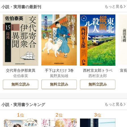
もっと見る
小説・実用書の最新刊
交代寄合伊那衆異
手下は犬だけ 3巻
西村京太郎トラベ
宣長
佐伯泰英
風野真知雄
西村京太郎
聞 15巻
ルミステリー・セ
レクション 2巻
無料立読み
無料立読み
無料立読み
もっと見る
小説・実用書ランキング
1
2
3
位
位
位