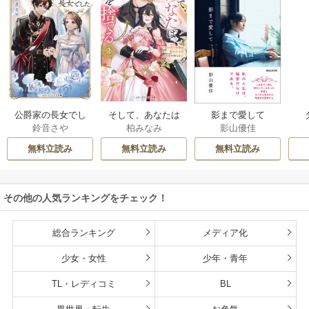
公爵家の長女でし
そして、あなたは
影まで愛して
鈴音さや
柏みなみ
影山優佳
た
私を捨てる
無料立読み
無料立読み
無料立読み
その他の人気ランキングをチェック！
総合ランキング
メディア化
少女・女性
少年・青年
TL・レディコミ
BL