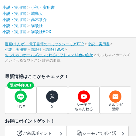
小説・実用書
>
小説・実用書
小説・実用書
>
城島大
小説・実用書
>
高木恭介
小説・実用書
>
講談社
小説・実用書
>
講談社BOX
漫画(まんが)・電子書籍のコミックシーモアTOP
小説・実用書
小説・実用書
講談社
講談社BOX
ちっちゃいホームズといじわるなワトスン 緋色の血統
ちっちゃいホームズ
といじわるなワトスン 緋色の血統
最新情報はここからチェック！
限定特典GET
シーモア
メルマガ
LINE
X
ちゃんねる
登録
お得にポイントゲット！
ご来店ポイント
シーモアでポイ活