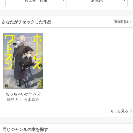
異世界・転生
お色気
履歴削除
あなたがチェックした作品
ちっちゃいホームズ
城島大
/
高木恭介
といじわるなワトス
ン 緋色の血統
もっと見る
同じジャンルの本を探す