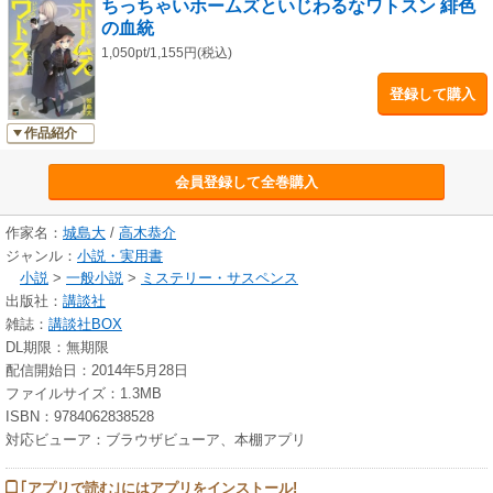
ちっちゃいホームズといじわるなワトスン 緋色
の血統
1,050pt/1,155円(税込)
登録して購入
作品紹介
会員登録して全巻購入
作家名：
城島大
/
高木恭介
ジャンル：
小説・実用書
小説
>
一般小説
>
ミステリー・サスペンス
出版社：
講談社
雑誌：
講談社BOX
DL期限：無期限
配信開始日：2014年5月28日
ファイルサイズ：1.3MB
ISBN：9784062838528
対応ビューア：ブラウザビューア、本棚アプリ
｢アプリで読む｣にはアプリをインストール!