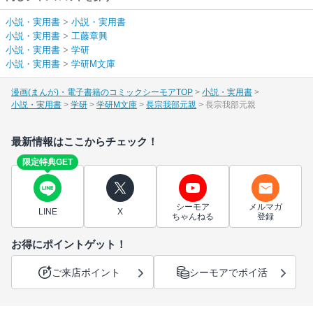
小説・実用書
>
小説・実用書
小説・実用書
>
工藤章興
小説・実用書
>
学研
小説・実用書
>
学研M文庫
漫画(まんが)・電子書籍のコミックシーモアTOP
小説・実用書
小説・実用書
学研
学研M文庫
長宗我部元親
長宗我部元親
最新情報はここからチェック！
限定特典GET
シーモア
メルマガ
LINE
X
ちゃんねる
登録
お得にポイントゲット！
ご来店ポイント
シーモアでポイ活