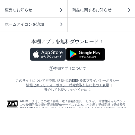
重要なお知らせ
商品に関するお知らせ
ホームアイコンを追加
本棚アプリを無料ダウンロード！
本棚アプリについて
このサイトについて
推奨環境
利用規約
ISBN検索
プライバシーポリシー
情報セキュリティーポリシー
特定商取引法に基づく表示
安心してお使いいただくために
ABJマークは、この電子書店・電子書籍配信サービスが、 著作権者からコンテ
ンツ使用許諾を得た正規版配信サービスであることを示す登録商標（登録番号
第6091713号）です。 詳しくは［ABJマーク］または［電子出版制作・流通協
議会］で検索してください。
(C)NTTソルマーレ