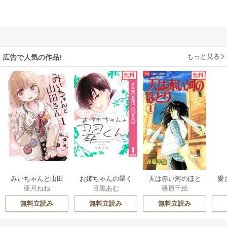
もっと見る
広告で人気の作品!
無料
無料
みいちゃんと山田
お姉ちゃんの翠く
天は赤い河のほと
愛
亜月ねね
目黒あむ
篠原千絵
さん
ん
り
無料立読み
無料立読み
無料立読み