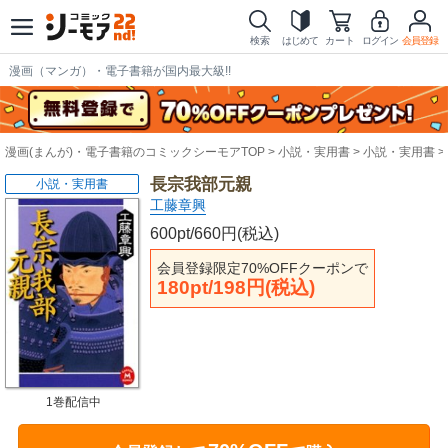
検索
はじめて
カート
ログイン
会員登録
漫画（マンガ）・電子書籍が国内最大級!!
漫画(まんが)・電子書籍のコミックシーモアTOP
小説・実用書
小説・実用書
長宗我部元親
小説・実用書
工藤章興
600pt/660円(税込)
会員登録限定70%OFFクーポンで
180pt/198円(税込)
1巻配信中