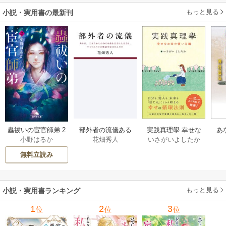
もっと見る
小説・実用書の最新刊
部外者の流儀ある
実践真理學 幸せな
蟲祓いの宦官師弟 2
あ
花畑秀人
いさがいよしたか
小野はるか
日、三木たかしの5
お金の使い方編 1巻
巻
せ
000曲を託されたぼ
無料立読み
くは、いかにして
その価値を最大化
したか 1巻
もっと見る
小説・実用書ランキング
1
2
3
位
位
位