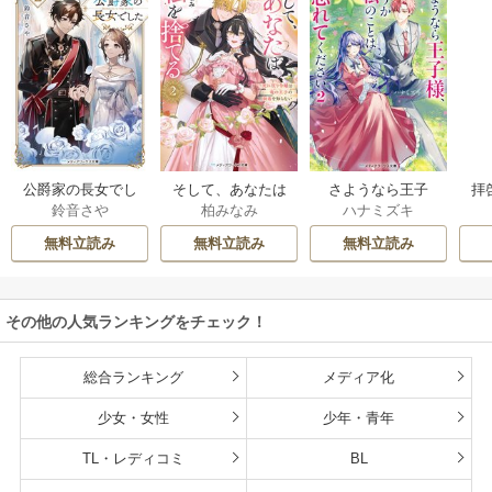
公爵家の長女でし
そして、あなたは
さようなら王子
拝
鈴音さや
柏みなみ
ハナミズキ
た
私を捨てる
様、どうか私のこ
様
とは忘れてくださ
無料立読み
無料立読み
無料立読み
い
その他の人気ランキングをチェック！
総合ランキング
メディア化
少女・女性
少年・青年
TL・レディコミ
BL