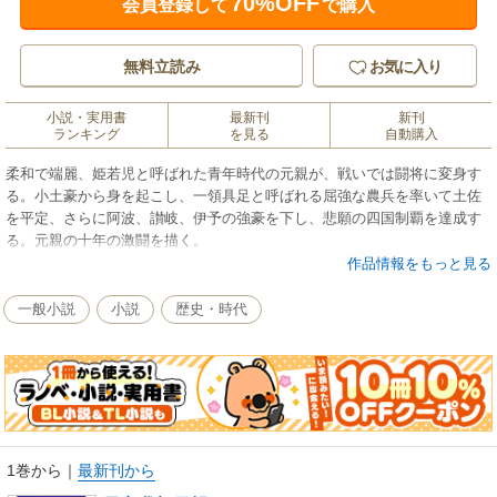
70%OFF
会員登録して
で購入
無料立読み
お気に入り
小説・実用書
最新刊
新刊
ランキング
を見る
自動購入
柔和で端麗、姫若児と呼ばれた青年時代の元親が、戦いでは闘将に変身す
る。小土豪から身を起こし、一領具足と呼ばれる屈強な農兵を率いて土佐
を平定、さらに阿波、讃岐、伊予の強豪を下し、悲願の四国制覇を達成す
る。元親の十年の激闘を描く。
作品情報をもっと見る
一般小説
小説
歴史・時代
1巻から
｜
最新刊から