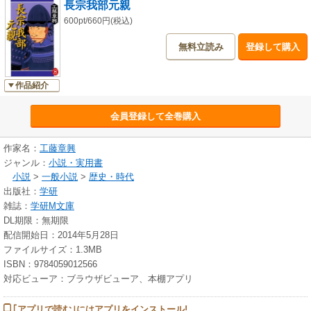
長宗我部元親
600pt/660円(税込)
無料立読み
登録して購入
作品紹介
会員登録して全巻購入
作家名：
工藤章興
ジャンル：
小説・実用書
小説
>
一般小説
>
歴史・時代
出版社：
学研
雑誌：
学研M文庫
DL期限：無期限
配信開始日：2014年5月28日
ファイルサイズ：1.3MB
ISBN：9784059012566
対応ビューア：ブラウザビューア、本棚アプリ
｢アプリで読む｣にはアプリをインストール!