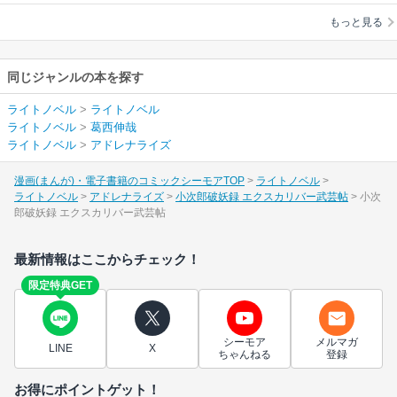
もっと見る
同じジャンルの本を探す
ライトノベル
>
ライトノベル
ライトノベル
>
葛西伸哉
ライトノベル
>
アドレナライズ
漫画(まんが)・電子書籍のコミックシーモアTOP
ライトノベル
ライトノベル
アドレナライズ
小次郎破妖録 エクスカリバー武芸帖
小次
郎破妖録 エクスカリバー武芸帖
最新情報はここからチェック！
限定特典GET
シーモア
メルマガ
LINE
X
ちゃんねる
登録
お得にポイントゲット！