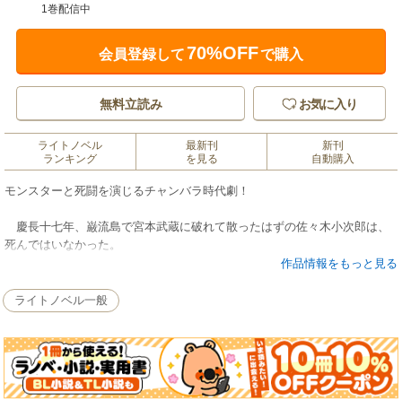
1巻配信中
70%OFF
会員登録して
で購入
無料立読み
お気に入り
ライトノベル
最新刊
新刊
ランキング
を見る
自動購入
モンスターと死闘を演じるチャンバラ時代劇！
慶長十七年、巌流島で宮本武蔵に破れて散ったはずの佐々木小次郎は、
死んではいなかった。
この果たし合いをお膳立てした豊前小倉藩の前藩主細川忠興の背後に不
作品情報をもっと見る
振な影を感じた武蔵は、小次郎を死んだことにして忠興に探りを入れたの
だ。
ライトノベル一般
一方、密かに小倉に舞い戻った小次郎は、敵の襲撃を受ける。現れた敵
はキリスト教によりヨーロッパから放逐された魔性の一族……そしてその
狙いは、小次郎の剣、エクスカリバーだった！
日本を第2のアルビオンにせんと企む大魔導師の率いる西洋妖怪たちに立
ち向かう、小次郎と武蔵の活躍を描く、ライトアクションノベル登場。