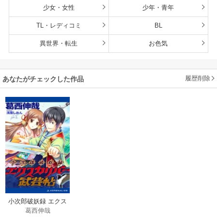
少女・女性
少年・青年
TL・レディコミ
BL
異世界・転生
お色気
履歴削除
あなたがチェックした作品
小次郎破妖録 エクス
葛西伸哉
カリバー武芸帖