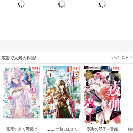
もっと見る
広告で人気の作品!
無料
無料
無料
完璧すぎて可愛げ
ここは俺に任せて
夜伽の双子―贄姫
お