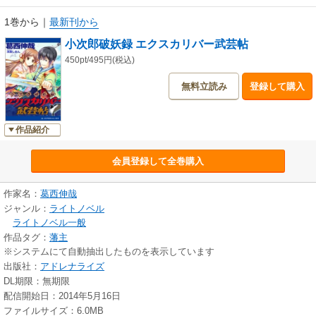
●葛西伸哉（かさい・しんや）
1巻から
｜
最新刊から
1965年、青森県生まれ。小説家として、ライトノベルと呼ばれる若者向け
小次郎破妖録 エクスカリバー武芸帖
の作品を中心に執筆。ファンタジー、ＳＦ、アクション、時代伝奇、学園
ものなど多様なジャンルを手がけ、極限状態でのシリアスな生と死を描い
450pt/495円(税込)
たものからパロディ満載のコメディまで、作風の幅広さには定評がある。
無料立読み
登録して購入
著書は『エシィール黄金記』『アニレオン！』『パメラパムラの不思議な
一座』『だめあね』（以上ファミ通文庫）『ブレスレス・ハンター』『無
刃のイェーガー』『俺は天剣を掲げ／僕は飛竜と征く』（以上ＨＪ文庫）
『世界が終わる場所へ君をつれていく』『インポッシブル・ハイスクー
作品紹介
ル』（以上ＭＦ文庫Ｊ）『ポチのウィニングショット』『サヴァイヴド・
ファイブ』（以上ＧＡ文庫）ほか多数。
会員登録して全巻購入
作家名：
葛西伸哉
ジャンル：
ライトノベル
ライトノベル一般
作品タグ：
藩主
※システムにて自動抽出したものを表示しています
出版社：
アドレナライズ
DL期限：無期限
配信開始日：2014年5月16日
ファイルサイズ：6.0MB