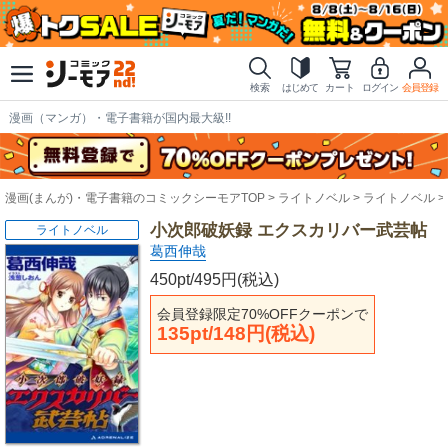
検索
はじめて
カート
ログイン
会員登録
漫画（マンガ）・電子書籍が国内最大級!!
漫画(まんが)・電子書籍のコミックシーモアTOP
ライトノベル
ライトノベル
小次郎破妖録 エクスカリバー武芸帖
ライトノベル
葛西伸哉
450pt/495円(税込)
会員登録限定70%OFFクーポンで
135pt/148円(税込)