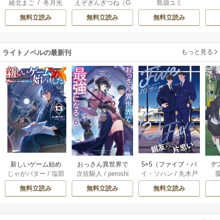
綾北まご
/
冬月光
えぞぎんぎつね（G
島袋ユミ
がないと婚約破棄
先に行けと言って
は二人の王子に愛
輝
/
昌未
Aノベル／SBクリ
された聖女は隣国
から10年がたった
される―
無料立読み
無料立読み
無料立読み
エイティブ刊）
/
に売られる
ら伝説になってい
阿倍野ちゃこ
/
De
た。
eCHA
もっと見る
ライトノベルの最新刊
おっさん異世界で
5×5（ファイブ・バ
新しいゲーム始め
デ
次佐駆人
/
peroshi
イ・ソハン
/
丸木戸
じゃがバター
/
塩部
最強になる 6巻
イ・ファイブ）
ました。～使命も
じ
マキ
/
加藤智子
縁
/
りりんら
［分冊版］ 70巻
ないのに最強で
無料立読み
無料立読み
無料立読み
す？～ 13巻