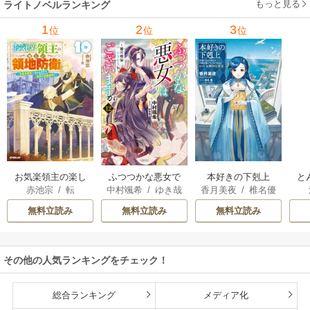
もっと見る
ライトノベルランキング
1
2
3
位
位
位
お気楽領主の楽し
本好きの下剋上
と
ふつつかな悪女で
赤池宗
/
転
香月美夜
/
椎名優
中村颯希
/
ゆき哉
い領地防衛
はございますが
無料立読み
無料立読み
無料立読み
その他の人気ランキングをチェック！
総合ランキング
メディア化