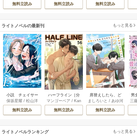
無料立読み
無料立読み
無料立読み
もっと見る
ライトノベルの最新刊
小説 チェイサー
席替えしたら、ど
男
ハーフライン［分
保坂星耀
/
松山洋
ましろいと
/
あゆ河
三
マンゴーベア
/
Kan
ゲームW 13巻
うやら後ろの男が
で
冊版] 56巻
apy
/
加藤智子
俺のこと好きらし
れる
無料立読み
無料立読み
無料立読み
い 2巻
もっと見る
ライトノベルランキング