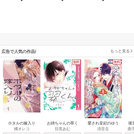
もっと見る
広告で人気の作品!
無料
無料
ホタルの嫁入り
お姉ちゃんの翠く
愛され皇妃のゆう
後
橘オレコ
目黒あむ
清音圭
唐
ん
うつ
は