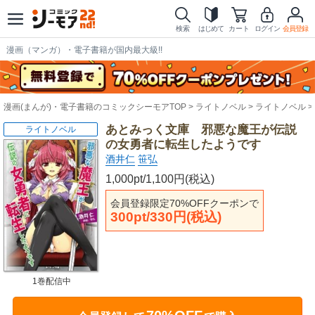
検索
はじめて
カート
ログイン
会員登録
漫画（マンガ）・電子書籍が国内最大級!!
漫画(まんが)・電子書籍のコミックシーモアTOP
ライトノベル
ライトノベル
あとみっく文庫 邪悪な魔王が伝説
ライトノベル
の女勇者に転生したようです
酒井仁
笹弘
1,000pt/1,100円(税込)
会員登録限定70%OFFクーポンで
300pt/330円(税込)
1巻配信中