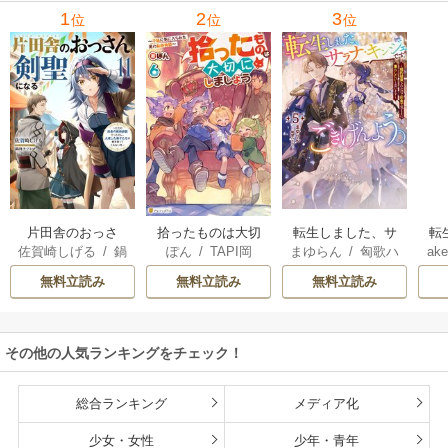
1
2
3
位
位
位
片田舎のおっさ
拾ったものは大切
転生しました、サ
転
佐賀崎しげる
/
鍋
ぽん
/
TAPI岡
まゆらん
/
匈歌ハ
ake
ん、剣聖になる
にしましょう ～子
ラナ・キンジェで
帝
島テツヒロ
トリ
～ただの田舎の剣
狼に気に入られた
す。ごきげんよ
る
無料立読み
無料立読み
無料立読み
術師範だったの
男の転移物語～
う。
に、大成した弟子
たちが俺を放って
その他の人気ランキングをチェック！
くれない件～
総合ランキング
メディア化
少女・女性
少年・青年