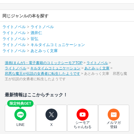
同じジャンルの本を探す
ライトノベル
>
ライトノベル
ライトノベル
>
酒井仁
ライトノベル
>
笹弘
ライトノベル
>
キルタイムコミュニケーション
ライトノベル
>
あとみっく文庫
漫画(まんが)・電子書籍のコミックシーモアTOP
ライトノベル
ライトノベル
キルタイムコミュニケーション
あとみっく文庫
邪悪な魔王が伝説の女勇者に転生したようです
あとみっく文庫 邪悪な魔
王が伝説の女勇者に転生したようです
最新情報はここからチェック！
限定特典GET
シーモア
メルマガ
LINE
X
ちゃんねる
登録