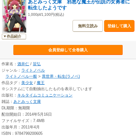
あとみっく文庫 邪悪な魔王が伝説の女勇者に
客たちに処女を奪われて中出し輪姦されたり──。
転生したようです
美少女勇者レスティーナの過激な冒険が始まる！
1,000pt/1,100円(税込)
無料立読み
登録して購入
作品紹介
会員登録して全巻購入
作家名：
酒井仁
/
笹弘
ジャンル：
ライトノベル
ライトノベル一般
>
異世界・転生(ラノベ)
作品タグ：
美少女
/
魔王
※システムにて自動抽出したものを表示しています
出版社：
キルタイムコミュニケーション
雑誌：
あとみっく文庫
DL期限：無期限
配信開始日：2014年5月16日
ファイルサイズ：7.4MB
出版年月：2011年4月
ISBN：9784799200605