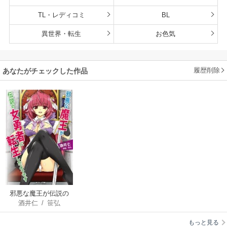
TL・レディコミ
BL
異世界・転生
お色気
履歴削除
あなたがチェックした作品
邪悪な魔王が伝説の
酒井仁
/
笹弘
女勇者に転生したよ
うです
もっと見る