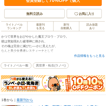
70%OFF
会員登録して
で購入
無料立読み
お気に入り
ライトノベル
最新刊
新刊
読み放題
ランキング
を見る
自動購入
あり
かつて世界をおびやかした魔王ブロウ・ブロウ。
彼は突如現れた破壊神に倒され、
その魂は完全に滅びた──かに見えたが、
なんと美少女勇者レスティーナとして
生まれ変わってしまう！
作品情報をもっと見る
破壊神を倒すべく旅立ったレスティーナは
ライトノベル一般
異世界・転生(ラノベ)
魔物の触手に襲われた際、
偶然かつての魔王の力が蘇ることに気づく。
以降、自ら魔物に自分の身体を嬲らせて、
闇の力を活性化させるという荒業に出る！
魚人モンスターにアナルを貫かれて卵を孕ませられたり、
獣人ペニスを足コキして手懐けたり、
1巻から
｜
最新刊から
なぜかいかがわしい店で卑猥なダンスを踊らされた挙句