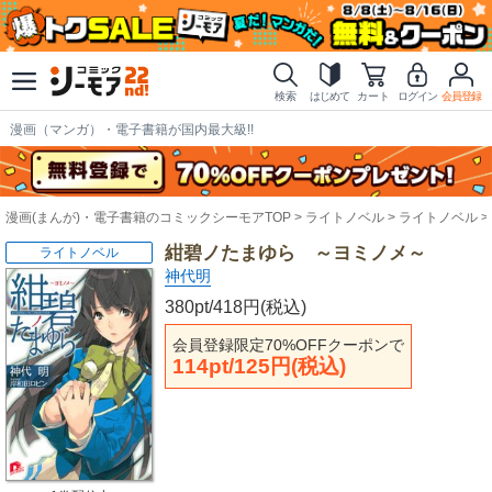
検索
はじめて
カート
ログイン
会員登録
漫画（マンガ）・電子書籍が国内最大級!!
漫画(まんが)・電子書籍のコミックシーモアTOP
ライトノベル
ライトノベル
紺碧ノたまゆら ～ヨミノメ～
ライトノベル
神代明
380pt/418円(税込)
会員登録限定70%OFFクーポンで
114pt/125円(税込)