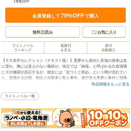
1巻配信中
70%OFF
会員登録して
で購入
無料立読み
お気に入り
ライトノベル
最新刊
新刊
ランキング
を見る
自動購入
【ＳＤ名作セレクション（テキスト版）】悪夢から覚めた直哉の身体は血
に塗れ、胸には覚えのない傷跡が。地元では『姫様』と呼ばれる白道瑠璃
にその傷跡が反応するが、彼女には「近づくと死ぬ」という噂が流れてい
た。混濁する記憶。相次ぐ自殺者と殺人事件。連日見る悪夢と事件に瑠璃
が関連しているのか気になり出す直哉。彼女に隠された秘密、直哉自身に
作品情報をもっと見る
起こっていた変化とは!? 呪われた地を巡るホラー・サスペンス！※この
商品にはイラストが収録されていません。
ライトノベル一般