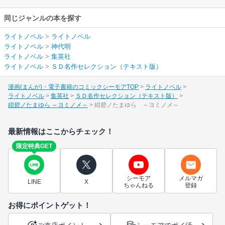
同じジャンルの本を探す
ライトノベル
>
ライトノベル
ライトノベル
>
神代明
ライトノベル
>
集英社
ライトノベル
>
ＳＤ名作セレクション（テキスト版）
漫画(まんが)・電子書籍のコミックシーモアTOP
ライトノベル
ライトノベル
集英社
ＳＤ名作セレクション（テキスト版）
紺碧ノたまゆら ～ヨミノメ～
紺碧ノたまゆら ～ヨミノメ～
最新情報はここからチェック！
限定特典GET
シーモア
メルマガ
LINE
X
ちゃんねる
登録
お得にポイントゲット！