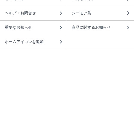
ヘルプ・お問合せ
シーモア島
重要なお知らせ
商品に関するお知らせ
ホームアイコンを追加
本棚アプリを無料ダウンロード！
本棚アプリについて
このサイトについて
推奨環境
利用規約
ISBN検索
プライバシーポリシー
情報セキュリティーポリシー
特定商取引法に基づく表示
安心してお使いいただくために
ABJマークは、この電子書店・電子書籍配信サービスが、 著作権者からコンテ
ンツ使用許諾を得た正規版配信サービスであることを示す登録商標（登録番号
第6091713号）です。 詳しくは［ABJマーク］または［電子出版制作・流通協
議会］で検索してください。