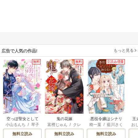
もっと見る
広告で人気の作品!
無料
無料
立読み増量
空っぽ聖女として
鬼の花嫁
悪役令嬢はシナリ
王
小山るんち
/
琴子
富樫じゅん
/
クレ
柊一葉
/
藍川さく
お
捨てられたはず
オを知らない ～乙
こ
ハ
ら
英
が、嫁ぎ先の皇帝
女ゲームの世界で
無料立読み
無料立読み
無料立読み
陛下に溺愛されて
真実の恋を探しま
す