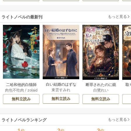
います
す！～
ら
二
もっと見る
ライトノベルの最新刊
白い結婚のはずな
二哈和他的白猫師
断罪されたのに鏡
取
東雲すみれ
肉包不吃肉
/
zolaid
白鷺れい
のに、旦那様の指
尊 5-6巻
公さまが私を鏡牢
女
a
/
石原理夏
先が止まりません
から出してくれま
科
無料立読み
無料立読み
無料立読み
（挿絵版） 1巻
せん（挿絵版） 1巻
軍
た
ます
もっと見る
ライトノベルランキング
1
2
3
位
位
位