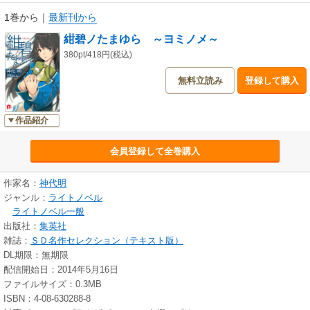
1巻から
｜
最新刊から
紺碧ノたまゆら ～ヨミノメ～
380pt/418円(税込)
無料立読み
登録して購入
作品紹介
会員登録して全巻購入
作家名：
神代明
ジャンル：
ライトノベル
ライトノベル一般
出版社：
集英社
雑誌：
ＳＤ名作セレクション（テキスト版）
DL期限：無期限
配信開始日：2014年5月16日
ファイルサイズ：0.3MB
ISBN：4-08-630288-8