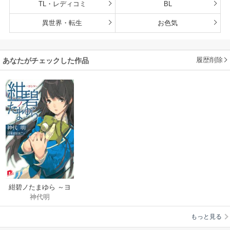
TL・レディコミ
BL
異世界・転生
お色気
履歴削除
あなたがチェックした作品
紺碧ノたまゆら ～ヨ
神代明
ミノメ～
もっと見る