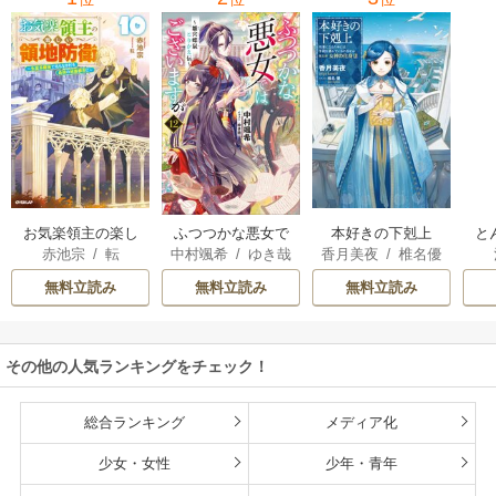
お気楽領主の楽し
本好きの下剋上
と
ふつつかな悪女で
赤池宗
/
転
香月美夜
/
椎名優
中村颯希
/
ゆき哉
い領地防衛
はございますが
無料立読み
無料立読み
無料立読み
その他の人気ランキングをチェック！
総合ランキング
メディア化
少女・女性
少年・青年