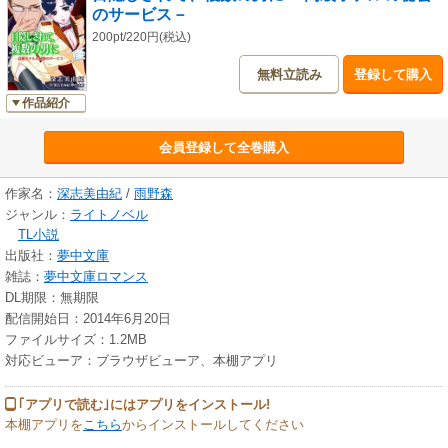
のサービス－
200pt/220円(税込)
無料立読み
登録して購入
作品紹介
会員登録して全巻購入
作家名：
深志美由紀
/
雨野森
ジャンル：
ライトノベル
TL小説
出版社：
夢中文庫
雑誌：
夢中文庫ロマンス
DL期限：無期限
配信開始日：2014年6月20日
ファイルサイズ：1.2MB
対応ビューア：ブラウザビューア、本棚アプリ
｢アプリで読む｣にはアプリをインストール!
本棚アプリを
こちら
からインストールしてください