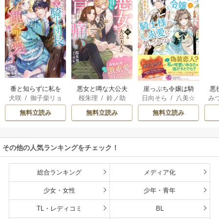
番と知らずに私を
悪女と噂な大公夫
悪
崖っぷち令嬢は騎
犬咲
/
御子柴リョ
桜朱理
/
鈴ノ助
み
日向そら
/
八美☆
買った純愛こじら
人は今日も胃が痛
の
士様の求愛に気づ
ウ
わん
せ騎士団長に運命
い～政略結婚の先
かない【初回限定S
無料立読み
無料立読み
無料立読み
の愛を捧げられま
には夫の激重愛が
S付】【イラスト
した！
待っていました～
付】
その他の人気ランキングをチェック！
総合ランキング
メディア化
少女・女性
少年・青年
TL・レディコミ
BL