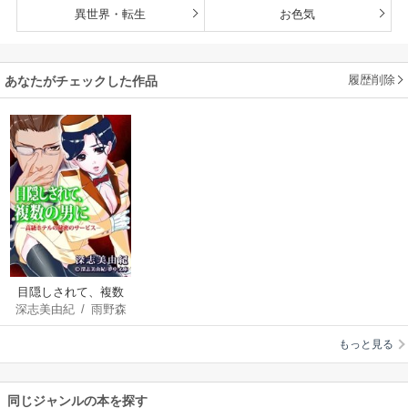
異世界・転生
お色気
履歴削除
あなたがチェックした作品
目隠しされて、複数
深志美由紀
/
雨野森
の男に －高級ホテル
の秘密のサービス－
もっと見る
同じジャンルの本を探す