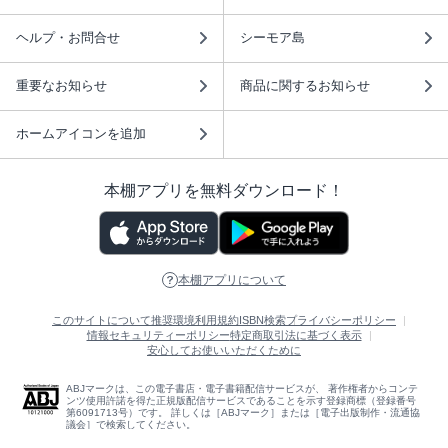
ヘルプ・お問合せ
シーモア島
重要なお知らせ
商品に関するお知らせ
ホームアイコンを追加
本棚アプリを無料ダウンロード！
本棚アプリについて
このサイトについて
推奨環境
利用規約
ISBN検索
プライバシーポリシー
情報セキュリティーポリシー
特定商取引法に基づく表示
安心してお使いいただくために
ABJマークは、この電子書店・電子書籍配信サービスが、 著作権者からコンテ
ンツ使用許諾を得た正規版配信サービスであることを示す登録商標（登録番号
第6091713号）です。 詳しくは［ABJマーク］または［電子出版制作・流通協
議会］で検索してください。