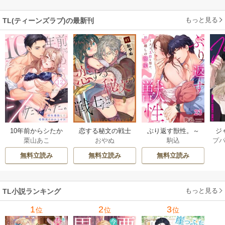
ブH（1）
もっと見る
TL(ティーンズラブ)の最新刊
ジ
10年前からシたか
恋する秘文の戦士
ぶり返す獣性。～
プ
栗山あこ
おやぬ
駒込
ク！
った。～理性爆散
たち【forcs edite
カースト上位な男
した幼馴染のわか
d】 43-44巻
の、10年越しの激
無料立読み
無料立読み
無料立読み
らせＨ 12巻
愛 23巻
もっと見る
TL小説ランキング
1
2
3
位
位
位