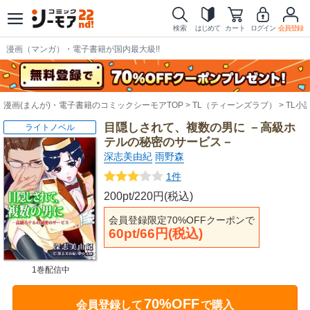
検索
はじめて
カート
ログイン
会員登録
漫画（マンガ）・電子書籍が国内最大級!!
漫画(まんが)・電子書籍のコミックシーモアTOP
TL（ティーンズラブ）
TL小
目隠しされて、複数の男に －高級ホ
ライトノベル
テルの秘密のサービス－
深志美由紀
雨野森
1件
200pt/220円(税込)
会員登録限定70%OFFクーポンで
60pt/66円(税込)
1巻配信中
70%OFF
会員登録して
で購入