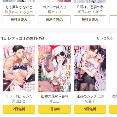
もう興味がないと
ホタルの嫁入り
公爵様、悪妻の私
和泉杏花
/
さびの
橘オレコ
桜乃みか
/
琴子
離婚された令嬢の
はもう放っておい
ぶち
意外と楽しい新生
てください
無料立読み
無料立読み
無料立読み
活
もっと見る
TL･レディコミの無料作品
１０年前からシた
山神の花嫁～寡黙
運命のカラダと別
恋
栗山あこ
茸三三
杞憂千
かった。～理性爆
な旦那様に溢れる
れたい。～思い出
たち
散した幼馴染のわ
ほど注がれる寵愛
したくなかった、
2冊無料
2冊無料
5冊無料
からせＨ（１）
～【TL版】 1巻
元カレとのズブズ