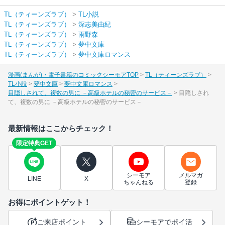
TL（ティーンズラブ）
>
TL小説
TL（ティーンズラブ）
>
深志美由紀
TL（ティーンズラブ）
>
雨野森
TL（ティーンズラブ）
>
夢中文庫
TL（ティーンズラブ）
>
夢中文庫ロマンス
漫画(まんが)・電子書籍のコミックシーモアTOP
TL（ティーンズラブ）
TL小説
夢中文庫
夢中文庫ロマンス
目隠しされて、複数の男に －高級ホテルの秘密のサービス－
目隠しされ
て、複数の男に －高級ホテルの秘密のサービス－
最新情報はここからチェック！
限定特典GET
シーモア
メルマガ
LINE
X
ちゃんねる
登録
お得にポイントゲット！
ご来店ポイント
シーモアでポイ活