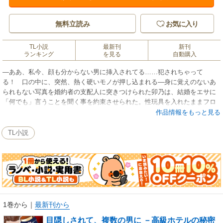
無料立読み
お気に入り
TL小説
最新刊
新刊
ランキング
を見る
自動購入
―ああ、私今、顔も分からない男に挿入されてる……犯されちゃって
る！ 口の中に、突然、熱く硬いモノが押し込まれる―身に覚えのないあ
られもない写真を婚約者の支配人に突きつけられた卯乃は、結婚をエサに
「何でも」言うことを聞く事を約束させられた。性玩具を入れたままフロ
ントに立ち、手錠、目隠しをされて男たちの白濁液にまみれて…。
作品情報をもっと見る
TL小説
1巻から
｜
最新刊から
目隠しされて、複数の男に －高級ホテルの秘密