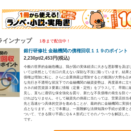
ラインナップ
1巻まで配信中！
銀行研修社 金融機関の債権回収１１９のポイント
2,230pt/2,453円(税込)
今般の世界的金融危機は、我が国の実体経済に大きな悪影響を及ぼ
いては依然として出口の見えない深刻な不況に陥っています。結果
債権は増加に転じ、さらに企業倒産は増加するとの観測が大勢を占
な先行き不透明な状況下での金融機関の融資姿勢は、再度基本に立
カネの経営資源３要素に情報（定量・定性）をプラスして、早期に
見し、直ちに適切な保全強化を図り、新たな不良債権の発生を防ぐ
ければなりません。そして融資先の倒産に当たっては、営業店担当
先と迅速かつ具体的交渉を進めることが、最終的に金融機関に実損
点となります。そこで本書は、一面難解な法律知識や手続が必要と
ついて、できる限り平易にＱ＆Ａ形式にてそのノウハウを解説した
です。