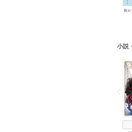
和カ
んの
小説
o
v
P
r
e
i
u