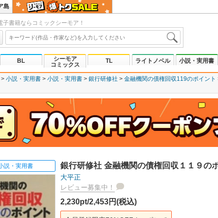
ア島
電子書籍ならコミックシーモア！
シーモア
BL
TL
ライトノベル
小説・実用書
コミックス
小説・実用書
小説・実用書
銀行研修社
金融機関の債権回収119のポイント
銀行研修社 金融機関の債権回収１１９の
小説・実用書
大平正
レビュー募集中！
2,230pt/2,453円(税込)