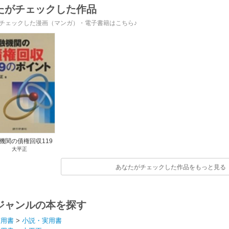
刺し回避します！～
たがチェックした作品
チェックした漫画（マンガ）・電子書籍はこちら♪
機関の債権回収119
大平正
のポイント
あなたがチェックした作品をもっと見る
ジャンルの本を探す
実用書
>
小説・実用書