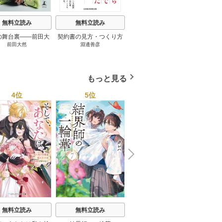
無料立読み
無料立読み
無料立読み
の舞台裏――前田大
契約書の見方・つくり方
談話室米澤 1巻
リーン
前田大然
淵邊善彦
米澤穂信
パット
見たワールドカップ
＜第３版＞ 1巻
のにす
2026 1巻
ってい
トで最
もっと見る
4位
5位
6位
N
x
e
t
無料立読み
無料立読み
無料立読み