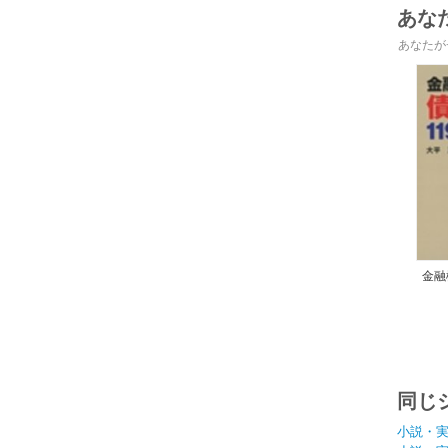
あな
あなたが
金融
同じ
小説・