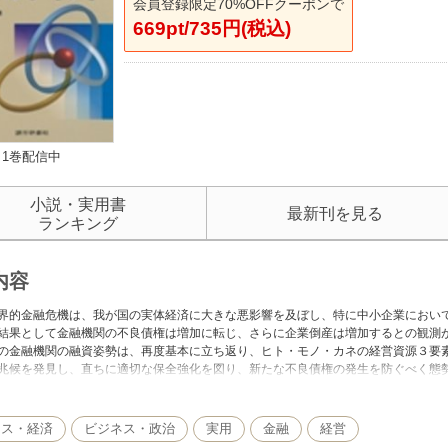
会員登録限定70%OFFクーポンで
669pt/735円(税込)
1巻配信中
小説・実用書
最新刊を見る
ランキング
内容
界的金融危機は、我が国の実体経済に大きな悪影響を及ぼし、特に中小企業におい
結果として金融機関の不良債権は増加に転じ、さらに企業倒産は増加するとの観測
の金融機関の融資姿勢は、再度基本に立ち返り、ヒト・モノ・カネの経営資源３要
兆候を発見し、直ちに適切な保全強化を図り、新たな不良債権の発生を防ぐべく態
たっては、営業店担当者が先頭に立ち、融資先と迅速かつ具体的交渉を進めること
ます。そこで本書は、一面難解な法律知識や手続が必要とされる債権回収実務につ
した、融資担当者必携の書です。
ネス・経済
ビジネス・政治
実用
金融
経営