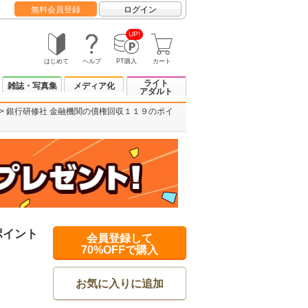
無料会員登録
ログイン
UP!
はじめて
ヘルプ
PT購入
カート
ライト
雑誌・写真集
メディア化
アダルト
銀行研修社 金融機関の債権回収１１９のポイ
ポイント
会員登録して
70%OFFで購入
お気に入りに追加