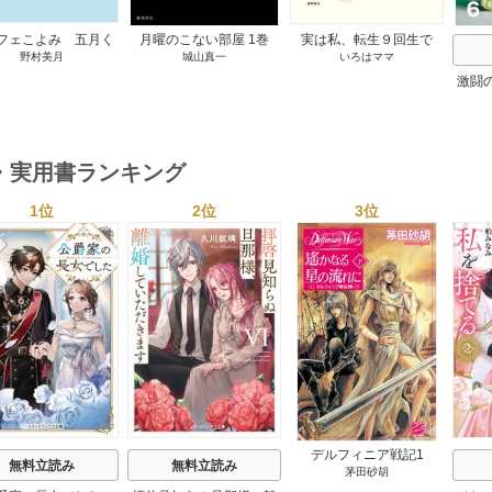
フェこよみ 五月く
月曜のこない部屋 1巻
実は私、転生９回生で
野村美月
城山真一
いろはママ
夏のおもてなし 1巻
す マンガ 私の前世物
語 1巻
激闘
然が
・実用書ランキング
1位
2位
3位
s
デルフィニア戦記1
無料立読み
無料立読み
茅田砂胡