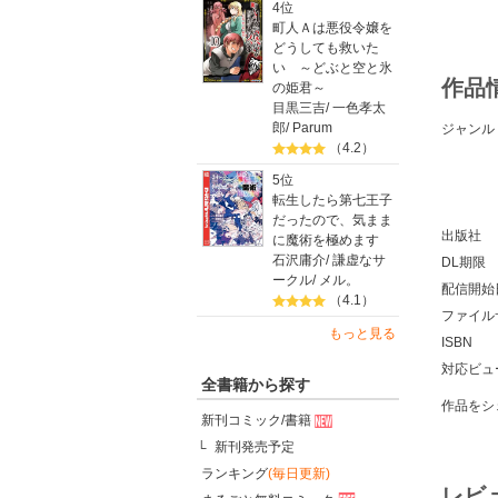
4位
町人Ａは悪役令嬢を
どうしても救いた
い ～どぶと空と氷
作品
の姫君～
目黒三吉
/
一色孝太
郎
/
Parum
ジャンル
（4.2）
5位
転生したら第七王子
だったので、気まま
出版社
に魔術を極めます
石沢庸介
/
謙虚なサ
DL期限
ークル
/
メル。
配信開始
（4.1）
ファイル
もっと見る
ISBN
対応ビュ
全書籍から探す
作品をシ
新刊コミック/書籍
新刊発売予定
ランキング
(毎日更新)
レビ