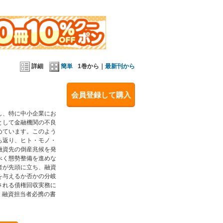
詳細
簡単
1巻から｜
最新刊から
会員登録して購入
し、特に中小企業にお
として金融機関の不良
めています。このよう
ち返り、ヒト・モノ・
融資先の倒産兆候を発
べく態勢整備を進めな
者が先頭に立ち、融資
を与えるか否かの分岐
される債権回収実務に
、融資担当者必携の書