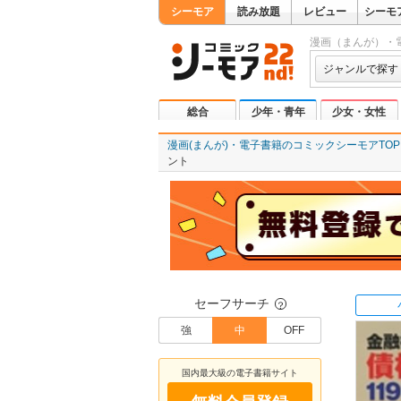
シーモア
読み放題
レビュー
シーモ
漫画（まんが）・
ジャンルで探す
総合
少年・青年
少女・女性
漫画(まんが)・電子書籍のコミックシーモアTOP
ント
セーフサーチ
？
強
中
OFF
国内最大級の電子書籍サイト