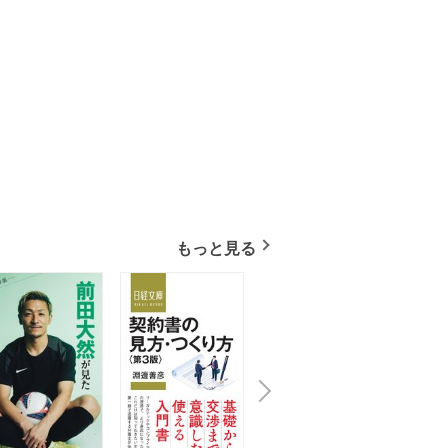
もっと見る
N
x
e
t