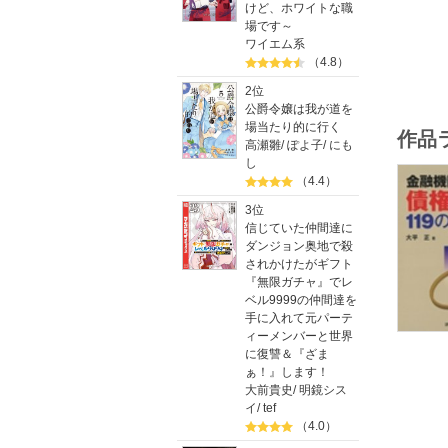
けど、ホワイトな職
場です～
ワイエム系
（4.8）
2位
公爵令嬢は我が道を
場当たり的に行く
作品
高瀬雛
/
ぽよ子
/
にも
し
（4.4）
3位
信じていた仲間達に
ダンジョン奥地で殺
されかけたがギフト
『無限ガチャ』でレ
ベル9999の仲間達を
手に入れて元パーテ
ィーメンバーと世界
に復讐＆『ざま
ぁ！』します！
大前貴史
/
明鏡シス
イ
/
tef
（4.0）