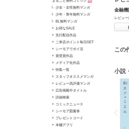
まるごと無料コミック
少女・女性無料マンガ
金融機
少年・青年無料マンガ
レビュー
BL無料マンガ
お得なSALE
先行配信作品
ご来店ポイント毎日GET
この
シーモアでポイ活
賞受賞作品
メディア化作品
特集一覧
小説
スタッフオススメマンガ
レビュー高評価マンガ
広告掲載中タイトル
詳細検索
コミックニュース
o
v
シーモア図書券
P
r
e
i
u
プレゼントコード
本棚アプリ