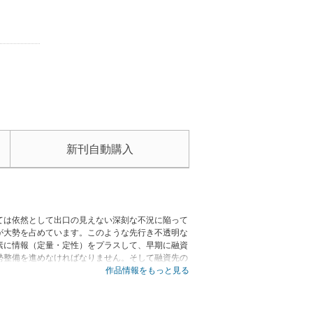
新刊自動購入
ては依然として出口の見えない深刻な不況に陥って
が大勢を占めています。このような先行き不透明な
素に情報（定量・定性）をプラスして、早期に融資
勢整備を進めなければなりません。そして融資先の
が、最終的に金融機関に実損を与えるか否かの分岐
作品情報をもっと見る
いて、できる限り平易にＱ＆Ａ形式にてそのノウハ