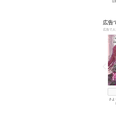
公
広告
広告で人
o
v
P
r
e
i
u
さよ
活 
けて