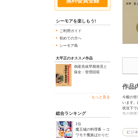
無料会員登録
シーモアを楽しもう!
ご利用ガイド
初めての方へ
シーモア島
大平正のオススメ作品
倒産兆候早期発見と
保全・管理回収
作品
今般の世
もっと見る
います。
状況下で
総合ランキング
先の倒産
倒産に当
1位
点となり
魔王城の料理番 ～コ
ウを解説
ビジ
ワモテ魔族ばかりだ