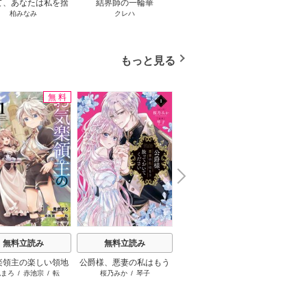
て、あなたは私を捨
結界師の一輪華
わたしの幸せな結婚
恋とは
柏みなみ
クレハ
顎木あくみ
/
月岡月穂
てる
もっと見る
無料
無料
N
x
e
t
無料立読み
無料立読み
無料立読み
楽領主の楽しい領地
公爵様、悪妻の私はもう
とんでもスキルで異世界
天は
色まろ
/
赤池宗
/
転
桜乃みか
/
琴子
赤岸K
/
江口連
/
雅
防衛
放っておいてください
放浪メシ