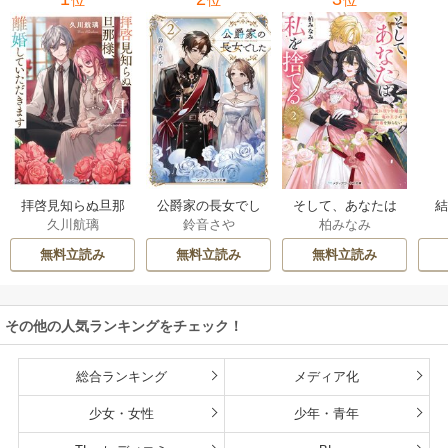
位
位
位
拝啓見知らぬ旦那
公爵家の長女でし
そして、あなたは
久川航璃
鈴音さや
柏みなみ
様、離婚していた
た
私を捨てる
だきます
無料立読み
無料立読み
無料立読み
その他の人気ランキングをチェック！
総合ランキング
メディア化
少女・女性
少年・青年