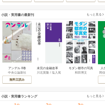
す！ ～聖女に嵌め
か
られた貧乏令嬢、
二度目は串刺し回
もっと見る
小説・実用書の最新刊
避します！～
アンデル 8巻
未完の金融改革
モダン都市の写真
人
中央公論新社
川北英隆
/
塩入篤
和田博文
岡
――池尾和人の政
史 1923－1944
教
策実践 1巻
――写真雑誌「フ
の
無料立読み
ォトタイムス」に
みる視覚の革命 1巻
もっと見る
小説・実用書ランキング
1
2
3