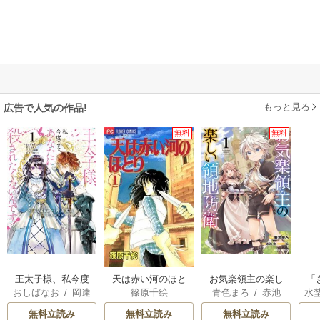
もっと見る
広告で人気の作品!
無料
無料
王太子様、私今度
天は赤い河のほと
お気楽領主の楽し
「
おしばなお
/
岡達
篠原千絵
青色まろ
/
赤池
水
こそあなたに殺さ
り
い領地防衛
は
英茉
/
先崎真琴
宗
/
転
れたくないんで
次
無料立読み
無料立読み
無料立読み