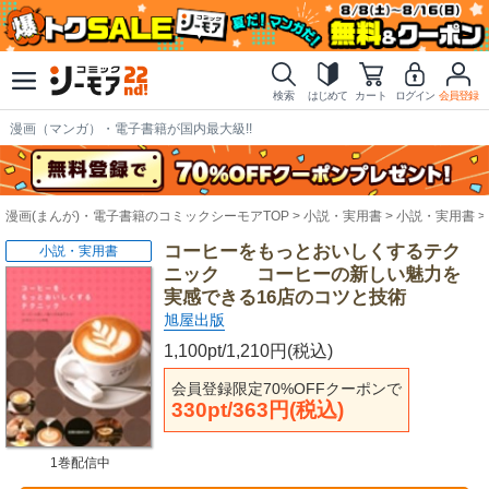
検索
はじめて
カート
ログイン
会員登録
漫画（マンガ）・電子書籍が国内最大級!!
漫画(まんが)・電子書籍のコミックシーモアTOP
小説・実用書
小説・実用書
コーヒーをもっとおいしくするテク
小説・実用書
ニック コーヒーの新しい魅力を
実感できる16店のコツと技術
旭屋出版
1,100pt/1,210円(税込)
会員登録限定70%OFFクーポンで
330pt/363円(税込)
1巻配信中