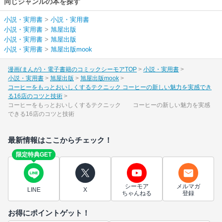
同じジャンルの本を探す
小説・実用書
>
小説・実用書
小説・実用書
>
旭屋出版
小説・実用書
>
旭屋出版
小説・実用書
>
旭屋出版mook
漫画(まんが)・電子書籍のコミックシーモアTOP
小説・実用書
小説・実用書
旭屋出版
旭屋出版mook
コーヒーをもっとおいしくするテクニック コーヒーの新しい魅力を実感でき
る16店のコツと技術
コーヒーをもっとおいしくするテクニック コーヒーの新しい魅力を実感
できる16店のコツと技術
最新情報はここからチェック！
限定特典GET
シーモア
メルマガ
LINE
X
ちゃんねる
登録
お得にポイントゲット！