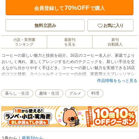
70%OFF
会員登録して
で購入
無料立読み
お気に入り
小説・実用書
最新刊
新刊
ランキング
を見る
自動購入
コーヒーの新しい魅力と技術を紹介。16店のコーヒー名人が、家庭でより
おいしく淹れ、楽しくアレンジするためのテクニックを、新しい手法を交
えながら分かりやすく手ほどき。コーヒーの新しい魅力を実感できる16店
のコツと技術、スペシャルティコーヒーの台頭、家庭用エスプレッソマシ
ンの普及…等。いまコーヒーがいっそうおいしくなっている中で、本書
作品情報をもっと見る
は、コーヒーの新しい魅力を実感するための知識とテクニックを記した、
大変実用的な一冊。コーヒーの名店から新進気鋭のバリスタまで16店を取
暮らし・生活
趣味・生活
グルメ
料理
材し、コーヒーを家庭でもおいしく淹れ、楽しくアレンジする方法を大公
開！評判のカフェで提供される人気のメニューも紹介し、カフェ巡りにも
役立つ内容となっている。
※この商品は紙の書籍のページを画像にした電子書籍です。文字だけを拡
大することはできませんので、予めご了承ください。試し読みファイルに
より、ご購入前にお手持ちの端末での表示をご確認ください。
1巻から
｜
最新刊から