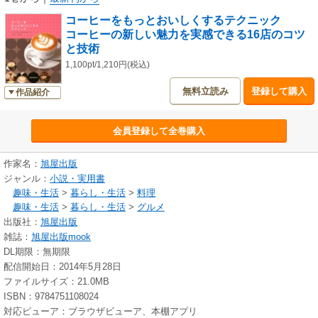
コーヒーをもっとおいしくするテクニック
コーヒーの新しい魅力を実感できる16店のコツ
と技術
1,100pt/1,210円(税込)
無料立読み
登録して購入
作品紹介
会員登録して全巻購入
作家名：
旭屋出版
ジャンル：
小説・実用書
趣味・生活
>
暮らし・生活
>
料理
趣味・生活
>
暮らし・生活
>
グルメ
出版社：
旭屋出版
雑誌：
旭屋出版mook
DL期限：無期限
配信開始日：2014年5月28日
ファイルサイズ：21.0MB
ISBN：9784751108024
対応ビューア：ブラウザビューア、本棚アプリ