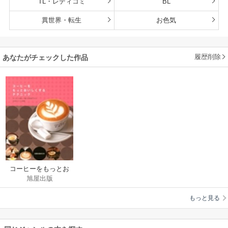
TL・レディコミ
BL
異世界・転生
お色気
履歴削除
あなたがチェックした作品
コーヒーをもっとお
旭屋出版
いしくするテクニッ
ク コーヒーの新しい
もっと見る
魅力を実感できる16
店のコツと技術