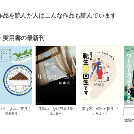
作品を読んだ人はこんな作品も読んでいます
・実用書の最新刊
s
フェこよみ 五月く
月曜のこない部屋 1巻
実は私、転生９回生で
野村美月
城山真一
いろはママ
夏のおもてなし 1巻
す マンガ 私の前世物
語 1巻
激闘
然が