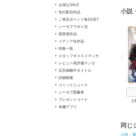
お得なSALE
小説
先行配信作品
ご来店ポイント毎日GET
シーモアでポイ活
賞受賞作品
メディア化作品
特集一覧
o
v
スタッフオススメマンガ
P
r
e
i
u
レビュー高評価マンガ
広告掲載中タイトル
詳細検索
コミックニュース
シーモア図書券
プレゼントコード
公
本棚アプリ
同じ
小説・