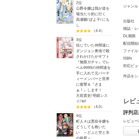
2位
ジャンル
公爵令嬢は我が道を
場当たり的に行く
高瀬雛
/
ぽよ子
/
にも
出版社
し
雑誌・レ
（4.4）
DL期限
3位
配信開始
信じていた仲間達に
ファイル
ダンジョン奥地で殺
されかけたがギフト
ISBN
『無限ガチャ』でレ
対応ビュ
ベル9999の仲間達を
手に入れて元パーテ
作品をシ
ィーメンバーと世界
に復讐＆『ざま
ぁ！』します！
大前貴史
/
明鏡シス
レビ
イ
/
tef
（4.0）
評判店
4位
レビュー
町人Ａは悪役令嬢を
どうしても救いた
い ～どぶと空と氷
の姫君～