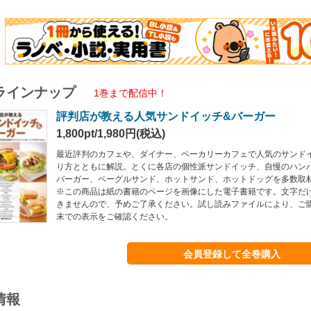
ラインナップ
1巻まで配信中！
評判店が教える人気サンドイッチ&バーガー
1,800pt/1,980円(税込)
最近評判のカフェや、ダイナー、ベーカリーカフェで人気のサンド
り方とともに解説。とくに各店の個性派サンドイッチ、自慢のハン
バーガー、ベーグルサンド、ホットサンド、ホットドッグを多数取
※この商品は紙の書籍のページを画像にした電子書籍です。文字だ
きませんので、予めご了承ください。試し読みファイルにより、ご
末での表示をご確認ください。
会員登録して全巻購入
情報