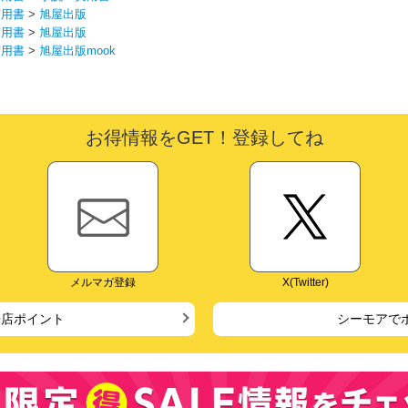
実用書
>
旭屋出版
実用書
>
旭屋出版
実用書
>
旭屋出版mook
お得情報をGET！登録してね
メルマガ登録
X(Twitter)
来店ポイント
シーモアで