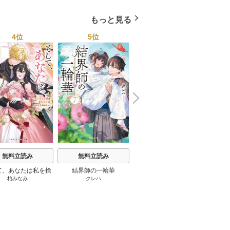
トで最
もっと見る
4位
5位
6位
N
x
e
t
無料立読み
無料立読み
無料立読み
て、あなたは私を捨
結界師の一輪華
わたしの幸せな結婚
恋とは
柏みなみ
クレハ
顎木あくみ
/
月岡月穂
てる