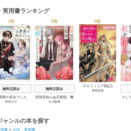
・実用書ランキング
1位
2位
3位
s
デルフィニア戦記1
無料立読み
無料立読み
茅田砂胡
爵家の長女でした
拝啓見知らぬ旦那様、離
そし
鈴音さや
久川航璃
婚していただきます
ジャンルの本を探す
実用書
>
小説・実用書