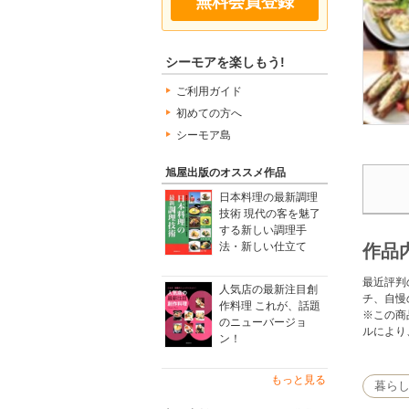
無料会員登録
シーモアを楽しもう!
ご利用ガイド
初めての方へ
シーモア島
旭屋出版のオススメ作品
日本料理の最新調理
技術 現代の客を魅了
する新しい調理手
法・新しい仕立て
作品
最近評判
人気店の最新注目創
チ、自慢
作料理 これが、話題
※この商
のニューバージョ
ルにより
ン！
もっと見る
暮ら