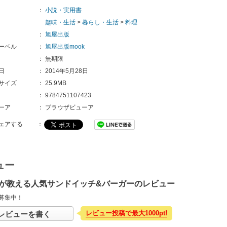
：
小説・実用書
趣味・生活
>
暮らし・生活
>
料理
：
旭屋出版
ーベル
：
旭屋出版mook
：
無期限
日
：
2014年5月28日
サイズ
：
25.9MB
：
9784751107423
ーア
：
ブラウザビューア
ェアする
：
ュー
が教える人気サンドイッチ&バーガーのレビュー
募集中！
レビュー投稿で最大1000pt!
レビューを書く