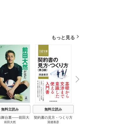
もっと見る
N
x
e
t
無料立読み
無料立読み
無料立読み
の舞台裏――前田大
契約書の見方・つくり方
談話室米澤 1巻
リーン
前田大然
淵邊善彦
米澤穂信
パット
見たワールドカップ
＜第３版＞ 1巻
のにす
2026 1巻
ってい