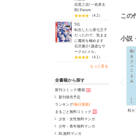
目黒三吉
/
一色孝太
郎
/
Parum
この
（4.2）
5位
転生したら第七王子
だったので、気まま
小説
に魔術を極めます
石沢庸介
/
謙虚なサ
ークル
/
メル。
（4.1）
もっと見る
o
v
全書籍から探す
P
r
e
i
u
新刊コミック/書籍
新刊発売予定
ランキング
(毎日更新)
和カ
まるごと無料コミック
んの
少女・女性無料マンガ
少年・青年無料マンガ
BL無料マンガ