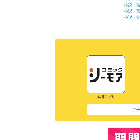
小説・
小説・
小説・
本棚アプリ
ご