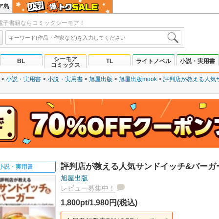
ア島
電子書籍ならコミックシーモア！
シーモア
BL
TL
ライトノベル
小説・実用書
コミックス
小説・実用書
小説・実用書
旭屋出版
旭屋出版mook
評判店が教える人気
評判店が教える人気サンドイッチ&バーガ
小説・実用書
旭屋出版
レビュー募集中！
1,800pt/1,980円(税込)