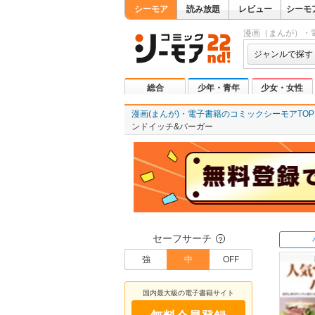
シーモア
読み放題
レビュー
シーモ
漫画（まんが）・
ジャンルで探す
総合
少年・青年
少女・女性
漫画(まんが)・電子書籍のコミックシーモアTOP
ンドイッチ&バーガー
セーフサーチ
？
強
中
OFF
国内最大級の電子書籍サイト