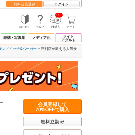
無料会員登録
ログイン
UP!
はじめて
ヘルプ
PT購入
カート
ライト
雑誌・写真集
メディア化
アダルト
サンドイッチ&バーガー
評判店が教える人気サ
ー
会員登録して
70%OFFで購入