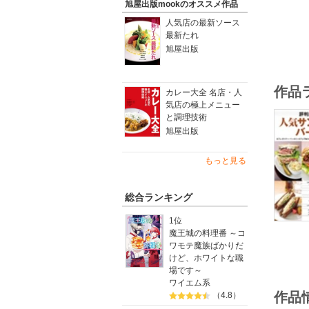
旭屋出版mookのオススメ作品
人気店の最新ソース
最新たれ
旭屋出版
作品
カレー大全 名店・人
気店の極上メニュー
と調理技術
旭屋出版
もっと見る
総合ランキング
1位
魔王城の料理番 ～コ
ワモテ魔族ばかりだ
けど、ホワイトな職
場です～
ワイエム系
作品
（4.8）