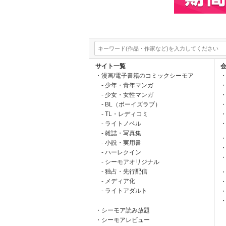
サイト一覧
漫画/電子書籍のコミックシーモア
少年・青年マンガ
少女・女性マンガ
BL（ボーイズラブ）
TL・レディコミ
ライトノベル
雑誌・写真集
小説・実用書
ハーレクイン
シーモアオリジナル
独占・先行配信
メディア化
ライトアダルト
シーモア読み放題
シーモアレビュー