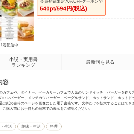
会員登録限定70%OFFクーポンで
540pt/594円(税込)
1巻配信中
小説・実用書
最新刊を見る
ランキング
内容
のカフェや、ダイナー、ベーカリーカフェで人気のサンドイッチ・バーガーを作り
のハンバーガー、メンチカツバーガー、ベーグルサンド、ホットサンド、ホットド
品は紙の書籍のページを画像にした電子書籍です。文字だけを拡大することはでき
、ご購入前にお手持ちの端末での表示をご確認ください。
し・生活
趣味・生活
料理