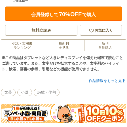
1巻配信中
70%OFF
会員登録して
で購入
無料立読み
お気に入り
小説・実用書
最新刊
新刊
ランキング
を見る
自動購入
※この商品はタブレットなど大きいディスプレイを備えた端末で読むこと
に適しています。また、文字だけを拡大することや、文字列のハイライ
ト、検索、辞書の参照、引用などの機能が使用できません。
一人っ子だった私の友達は本でした。本は楽しい世界や、美しい世界、不
作品情報をもっと見る
思議の世界へ連れて行ってくれました。子どもは幼児期は親から学び、学
校では先生から学び、卒業後は社会から学びます。人は、何人の良い師と
文芸
小説
詩歌・俳句
出会うかで、その人の人生が決まるといっても過言ではありません。―あ
とがきより抜粋―