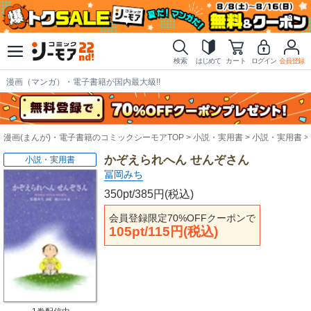
検索
はじめて
カート
ログイン
会員登録
漫画（マンガ）・電子書籍が国内最大級!!
漫画(まんが)・電子書籍のコミックシーモアTOP
小説・実用書
小説・実用書
かぞえられへん せんぞさん
小説・実用書
冨岡みち
350pt/385円(税込)
会員登録限定70%OFFクーポンで
105pt/115円(税込)