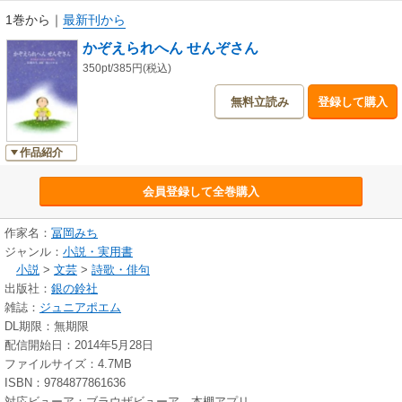
1巻から
｜
最新刊から
かぞえられへん せんぞさん
350pt/385円(税込)
無料立読み
登録して購入
作品紹介
会員登録して全巻購入
作家名：
冨岡みち
ジャンル：
小説・実用書
小説
>
文芸
>
詩歌・俳句
出版社：
銀の鈴社
雑誌：
ジュニアポエム
DL期限：無期限
配信開始日：2014年5月28日
ファイルサイズ：4.7MB
ISBN：9784877861636
対応ビューア：ブラウザビューア、本棚アプリ