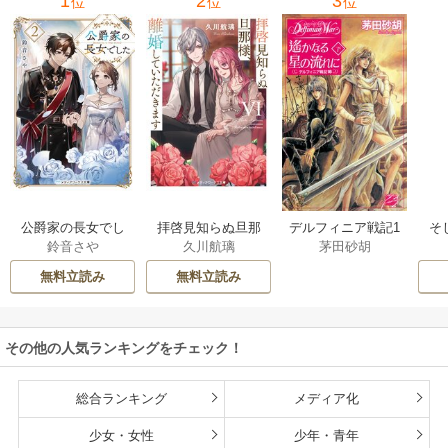
1
2
3
位
位
位
公爵家の長女でし
拝啓見知らぬ旦那
そ
デルフィニア戦記1
鈴音さや
久川航璃
茅田砂胡
た
様、離婚していた
だきます
無料立読み
無料立読み
その他の人気ランキングをチェック！
総合ランキング
メディア化
少女・女性
少年・青年