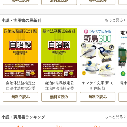
無料立読み
無料立読み
無料立読み
溺愛されています
伝～
もっと見る
小説・実用書の最新刊
自治体法務検定公
自治体法務検定公
ヤマケイ文庫 新 く
電車
自治体法務検定委
自治体法務検定委
叶内拓哉
式テキスト 政策
式テキスト 基本
らべてわかる野鳥3
型
員会
員会
法務編 ２０２６
法務編 ２０２６
00 1巻
無料立読み
無料立読み
無料立読み
年度検定対応 1巻
年度検定対応 1巻
もっと見る
小説・実用書ランキング