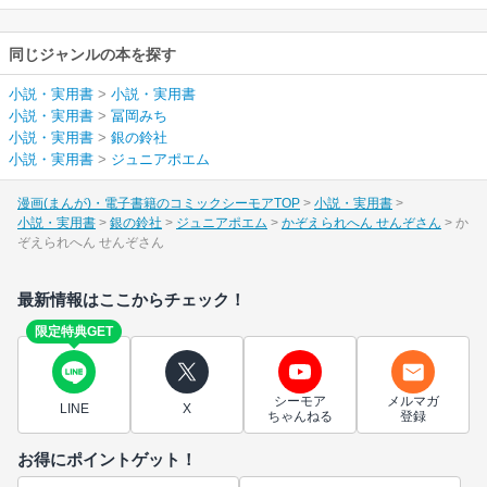
同じジャンルの本を探す
小説・実用書
>
小説・実用書
小説・実用書
>
冨岡みち
小説・実用書
>
銀の鈴社
小説・実用書
>
ジュニアポエム
漫画(まんが)・電子書籍のコミックシーモアTOP
小説・実用書
小説・実用書
銀の鈴社
ジュニアポエム
かぞえられへん せんぞさん
か
ぞえられへん せんぞさん
最新情報はここからチェック！
限定特典GET
シーモア
メルマガ
LINE
X
ちゃんねる
登録
お得にポイントゲット！