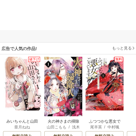
もっと見る
広告で人気の作品!
値下げ
無料
みいちゃんと山田
火の神さまの掃除
ふつつかな悪女で
亜月ねね
山田こもも
/
浅木
尾羊英
/
中村颯
さん
人ですが、いつの
はございますが ～
伊都
/
SNC
希
/
ゆき哉
間にか花嫁として
雛宮蝶鼠とりかえ