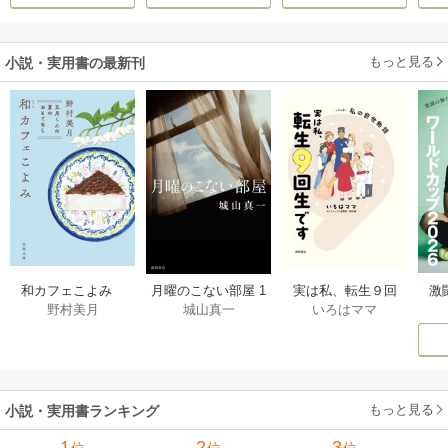
もっと見る
小説・実用書の最新刊
激
和カフェこよみ
月曜のこない部屋 1
実は私、転生９回
野村美月
城山真一
いろはママ
前
五月くんの夏のお
巻
生です マンガ
ー
もてなし 1巻
私の前世物語 1巻
もっと見る
小説・実用書ランキング
1
2
3