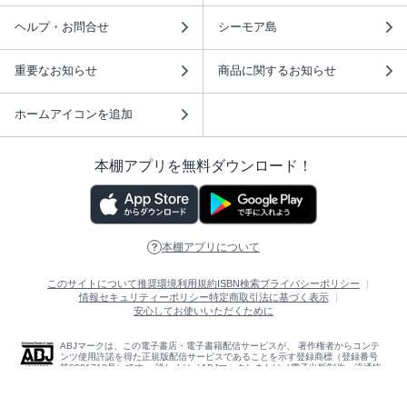
ヘルプ・お問合せ
シーモア島
重要なお知らせ
商品に関するお知らせ
ホームアイコンを追加
本棚アプリを無料ダウンロード！
本棚アプリについて
このサイトについて
推奨環境
利用規約
ISBN検索
プライバシーポリシー
情報セキュリティーポリシー
特定商取引法に基づく表示
安心してお使いいただくために
ABJマークは、この電子書店・電子書籍配信サービスが、 著作権者からコンテ
ンツ使用許諾を得た正規版配信サービスであることを示す登録商標（登録番号
第6091713号）です。 詳しくは［ABJマーク］または［電子出版制作・流通協
議会］で検索してください。