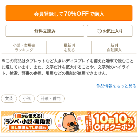
70%OFF
会員登録して
で購入
無料立読み
お気に入り
小説・実用書
最新刊
新刊
ランキング
を見る
自動購入
※この商品はタブレットなど大きいディスプレイを備えた端末で読むこと
に適しています。また、文字だけを拡大することや、文字列のハイライ
ト、検索、辞書の参照、引用などの機能が使用できません。
山路を往くバスの窓に、今、樹の枝から離れたばかりの葉が当たります。
作品情報をもっと見る
私は、嬉しくなります。葉っぱと挨拶が交わせるからです。葉は、「さよ
なら！」や「またね！」や「ヤッホー！」や「たのしかったよ！」など、
文芸
小説
詩歌・俳句
さまざまな挨拶をしてくれます。なかには、黙ったままの葉も、もちろん
ありますが。猿が眼の前の山を駆け上がっていったり、バス停に立ってい
ると、貂が巣穴に帰ろうとしているところに出くわしたりします。みん
な、頑張ってるなあと思います。空と山と樹と鳥と川と草と動物と・・・
そして人と、みんなで生きてるんだなあと思います。―あとがきより抜粋
―