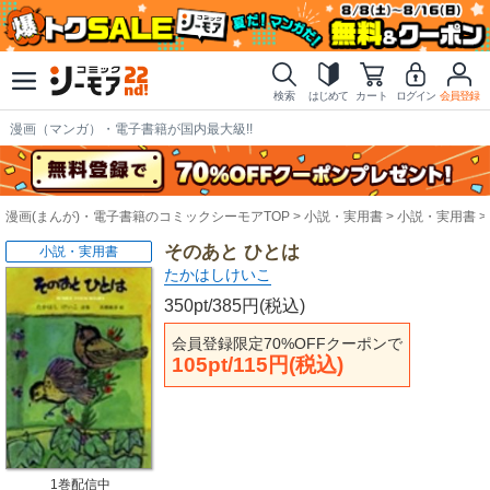
検索
はじめて
カート
ログイン
会員登録
漫画（マンガ）・電子書籍が国内最大級!!
漫画(まんが)・電子書籍のコミックシーモアTOP
小説・実用書
小説・実用書
そのあと ひとは
小説・実用書
たかはしけいこ
350pt/385円(税込)
会員登録限定70%OFFクーポンで
105pt/115円(税込)
1巻配信中