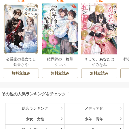
位
位
位
公爵家の長女でし
結界師の一輪華
そして、あなたは
拝
鈴音さや
クレハ
柏みなみ
た
私を捨てる
様
無料立読み
無料立読み
無料立読み
その他の人気ランキングをチェック！
総合ランキング
メディア化
少女・女性
少年・青年