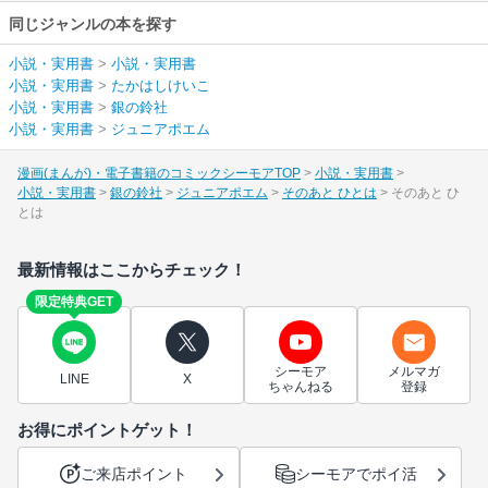
同じジャンルの本を探す
小説・実用書
>
小説・実用書
小説・実用書
>
たかはしけいこ
小説・実用書
>
銀の鈴社
小説・実用書
>
ジュニアポエム
漫画(まんが)・電子書籍のコミックシーモアTOP
小説・実用書
小説・実用書
銀の鈴社
ジュニアポエム
そのあと ひとは
そのあと ひ
とは
最新情報はここからチェック！
限定特典GET
シーモア
メルマガ
LINE
X
ちゃんねる
登録
お得にポイントゲット！
ご来店ポイント
シーモアでポイ活