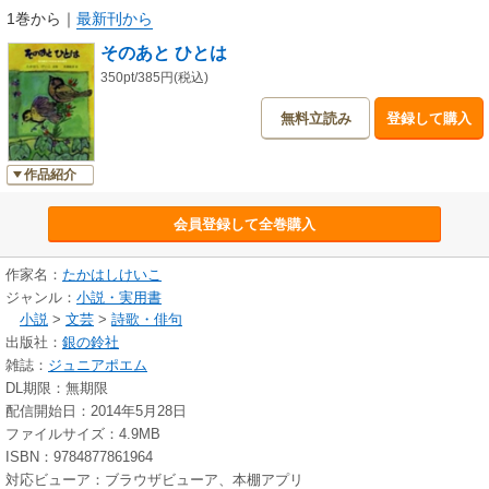
1巻から
｜
最新刊から
そのあと ひとは
350pt/385円(税込)
無料立読み
登録して購入
作品紹介
会員登録して全巻購入
作家名：
たかはしけいこ
ジャンル：
小説・実用書
小説
>
文芸
>
詩歌・俳句
出版社：
銀の鈴社
雑誌：
ジュニアポエム
DL期限：無期限
配信開始日：2014年5月28日
ファイルサイズ：4.9MB
ISBN：9784877861964
対応ビューア：ブラウザビューア、本棚アプリ