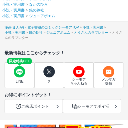
小説・実用書
>
なかのひろ
小説・実用書
>
銀の鈴社
小説・実用書
>
ジュニアポエム
漫画(まんが)・電子書籍のコミックシーモアTOP
小説・実用書
小説・実用書
銀の鈴社
ジュニアポエム
とうさんのラブレター
とうさ
んのラブレター
最新情報はここからチェック！
限定特典GET
シーモア
メルマガ
LINE
X
ちゃんねる
登録
お得にポイントゲット！
ご来店ポイント
シーモアでポイ活