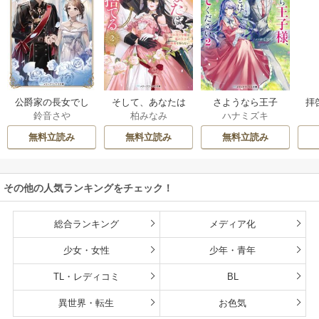
公爵家の長女でし
そして、あなたは
さようなら王子
拝
鈴音さや
柏みなみ
ハナミズキ
た
私を捨てる
様、どうか私のこ
様
とは忘れてくださ
無料立読み
無料立読み
無料立読み
い
その他の人気ランキングをチェック！
総合ランキング
メディア化
少女・女性
少年・青年
TL・レディコミ
BL
異世界・転生
お色気