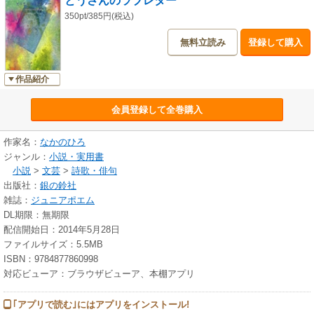
とうさんのラブレター
350pt/385円(税込)
無料立読み
登録して購入
作品紹介
会員登録して全巻購入
作家名：
なかのひろ
ジャンル：
小説・実用書
小説
>
文芸
>
詩歌・俳句
出版社：
銀の鈴社
雑誌：
ジュニアポエム
DL期限：無期限
配信開始日：2014年5月28日
ファイルサイズ：5.5MB
ISBN：9784877860998
対応ビューア：ブラウザビューア、本棚アプリ
｢アプリで読む｣にはアプリをインストール!