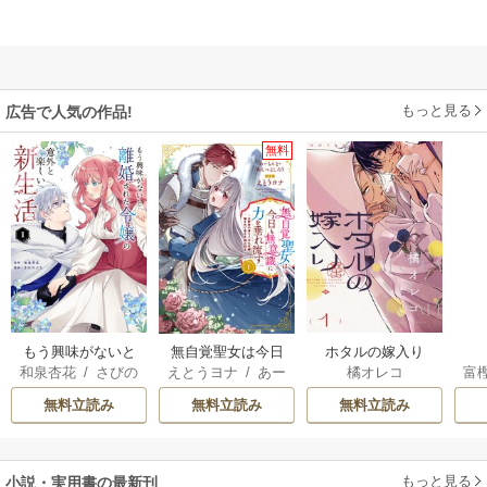
もっと見る
広告で人気の作品!
無料
もう興味がないと
無自覚聖女は今日
ホタルの嫁入り
和泉杏花
/
さびの
えとうヨナ
/
あー
橘オレコ
富
離婚された令嬢の
も無意識に力を垂
ぶち
もんど
/
あんべよ
意外と楽しい新生
れ流す ～公爵家
無料立読み
無料立読み
無料立読み
しろう
活
の落ちこぼれ令
嬢、嫁ぎ先で幸せ
を掴み取る～
もっと見る
小説・実用書の最新刊