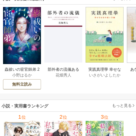
部外者の流儀ある
実践真理學 幸せな
蟲祓いの宦官師弟 2
あ
花畑秀人
いさがいよしたか
小野はるか
日、三木たかしの5
お金の使い方編 1巻
巻
せ
000曲を託されたぼ
無料立読み
くは、いかにして
その価値を最大化
したか 1巻
もっと見る
小説・実用書ランキング
1
2
3
位
位
位