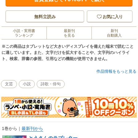
無料立読み
お気に入り
小説・実用書
最新刊
新刊
ランキング
を見る
自動購入
※この商品はタブレットなど大きいディスプレイを備えた端末で読むこと
に適しています。また、文字だけを拡大することや、文字列のハイライ
ト、検索、辞書の参照、引用などの機能が使用できません。
「ことばのけしゴム」
作品情報をもっと見る
えんぴつで かいた字は／けしゴムで きえる
こくばんに かいた絵も／こくばんふきで けせる
文芸
小説
詩歌・俳句
口からでてしまった ことば／けす けしゴムないんだね
とりだせないんだね／きみの耳にささった／ぼくのことば
わすれられないよ／ぼくのむねぬささった／きみの目
ことばをけす／けしゴム あったらなあ
1巻から
｜
最新刊から