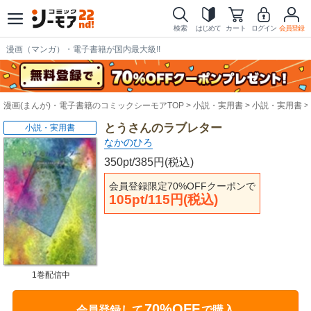
検索
はじめて
カート
ログイン
会員登録
漫画（マンガ）・電子書籍が国内最大級!!
漫画(まんが)・電子書籍のコミックシーモアTOP
小説・実用書
小説・実用書
とうさんのラブレター
小説・実用書
なかのひろ
350pt/385円(税込)
会員登録限定70%OFFクーポンで
105pt/115円(税込)
1巻配信中
70%OFF
会員登録して
で購入