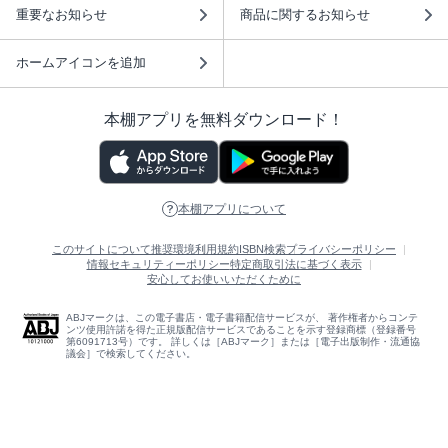
重要なお知らせ
商品に関するお知らせ
ホームアイコンを追加
本棚アプリを無料ダウンロード！
本棚アプリについて
このサイトについて
推奨環境
利用規約
ISBN検索
プライバシーポリシー
情報セキュリティーポリシー
特定商取引法に基づく表示
安心してお使いいただくために
ABJマークは、この電子書店・電子書籍配信サービスが、 著作権者からコンテ
ンツ使用許諾を得た正規版配信サービスであることを示す登録商標（登録番号
第6091713号）です。 詳しくは［ABJマーク］または［電子出版制作・流通協
議会］で検索してください。
(C)NTTソルマーレ