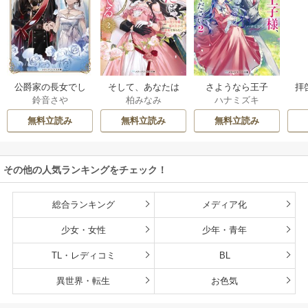
公爵家の長女でし
そして、あなたは
さようなら王子
拝
鈴音さや
柏みなみ
ハナミズキ
た
私を捨てる
様、どうか私のこ
様
とは忘れてくださ
無料立読み
無料立読み
無料立読み
い
その他の人気ランキングをチェック！
総合ランキング
メディア化
少女・女性
少年・青年
TL・レディコミ
BL
異世界・転生
お色気