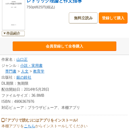
レトリック理論と作文指導
750pt/825円(税込)
無料立読み
登録して購入
作品紹介
会員登録して全巻購入
作家名：
山口正
ジャンル：
小説・実用書
専門書
>
人文
>
教育学
出版社：
銀の鈴社
DL期限：無期限
配信開始日：2014年5月28日
ファイルサイズ：36.8MB
ISBN：4906367976
対応ビューア：ブラウザビューア、本棚アプリ
｢アプリで読む｣にはアプリをインストール!
本棚アプリを
こちら
からインストールしてください