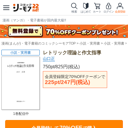
検索
はじめて
カート
ログイン
会員登録
漫画（マンガ）・電子書籍が国内最大級!!
漫画(まんが)・電子書籍のコミックシーモアTOP
小説・実用書
小説・実用書
レトリック理論と作文指導
小説・実用書
山口正
750pt/825円(税込)
会員登録限定70%OFFクーポンで
225pt/247円(税込)
1巻配信中
70%OFF