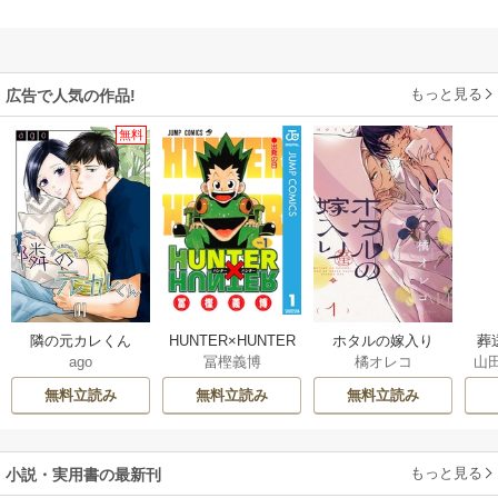
もっと見る
広告で人気の作品!
無料
隣の元カレくん
HUNTER×HUNTER
ホタルの嫁入り
葬
ago
冨樫義博
橘オレコ
山
モノクロ版
無料立読み
無料立読み
無料立読み
もっと見る
小説・実用書の最新刊