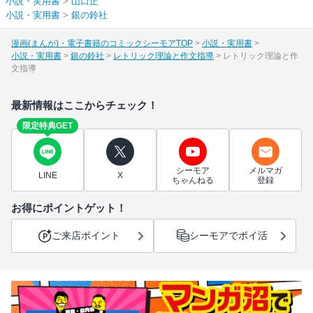
小説・実用書
>
山口正
小説・実用書
>
銀の鈴社
漫画(まんが)・電子書籍のコミックシーモアTOP
小説・実用書
小説・実用書
銀の鈴社
レトリック理論と作文指導
レトリック理論と作
文指導
最新情報はここからチェック！
限定特典GET
シーモア
メルマガ
LINE
X
ちゃんねる
登録
お得にポイントゲット！
ご来店ポイント
シーモアでポイ活