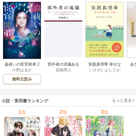
部外者の流儀ある
実践真理學 幸せな
蟲祓いの宦官師弟 2
あ
花畑秀人
いさがいよしたか
小野はるか
日、三木たかしの5
お金の使い方編 1巻
巻
せ
000曲を託されたぼ
無料立読み
くは、いかにして
その価値を最大化
したか 1巻
もっと見る
小説・実用書ランキング
1
2
3
位
位
位