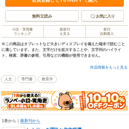
会員登録して
で購入
無料立読み
お気に入り
小説・実用書
最新刊
新刊
ランキング
を見る
自動購入
※この商品はタブレットなど大きいディスプレイを備えた端末で読むこと
に適しています。また、文字だけを拡大することや、文字列のハイライ
ト、検索、辞書の参照、引用などの機能が使用できません。
万葉国語学者の著者が、修辞学を縦軸に国語教育、現場から生まれた作文
作品情報をもっと見る
を横軸にした教育論。
人文
専門書
教育学
1巻から
｜
最新刊から