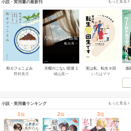
もっと見る
小説・実用書の最新刊
激
和カフェこよみ
月曜のこない部屋 1
実は私、転生９回
野村美月
城山真一
いろはママ
前
五月くんの夏のお
巻
生です マンガ
ー
もてなし 1巻
私の前世物語 1巻
もっと見る
小説・実用書ランキング
1
2
3
位
位
位