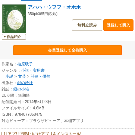
アハハ・ウフフ・オホホ
350pt/385円(税込)
無料立読み
登録して購入
作品紹介
会員登録して全巻購入
作家名：
柏原耿子
ジャンル：
小説・実用書
小説
>
文芸
>
詩歌・俳句
出版社：
銀の鈴社
雑誌：
銀の小箱
DL期限：無期限
配信開始日：2014年5月28日
ファイルサイズ：4.6MB
ISBN：9784877868475
対応ビューア：ブラウザビューア、本棚アプリ
｢アプリで読む｣にはアプリをインストール!