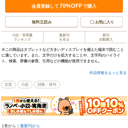
70%OFF
会員登録して
で購入
無料立読み
お気に入り
小説・実用書
最新刊
新刊
ランキング
を見る
自動購入
※この商品はタブレットなど大きいディスプレイを備えた端末で読むこと
に適しています。また、文字だけを拡大することや、文字列のハイライ
ト、検索、辞書の参照、引用などの機能が使用できません。
おとなから子どもまで 味わい深い詩の世界「少年詩」。 ベテランの詩
作品情報をもっと見る
人による野の花に身をおいた心象風景。自然なタッチの水彩画とのコラボ
で、やさしい雰囲気の本になり、やさしい雰囲気の本になり、お見舞いの
文芸
小説
詩歌・俳句
本としてとくに人気です。
1巻から
｜
最新刊から