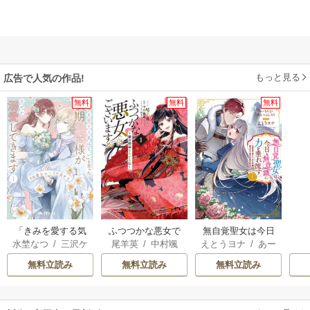
もっと見る
広告で人気の作品!
無料
無料
無料
「きみを愛する気
ふつつかな悪女で
無自覚聖女は今日
水埜なつ
/
三沢ケ
尾羊英
/
中村颯
えとうヨナ
/
あー
はない」と言った
はございますが ～
も無意識に力を垂
イ
希
/
ゆき哉
もんど
/
あんべよ
次期公爵様がなぜ
雛宮蝶鼠とりかえ
れ流す ～公爵家
無料立読み
無料立読み
無料立読み
しろう
か溺愛してきます
伝～
の落ちこぼれ令
嬢、嫁ぎ先で幸せ
を掴み取る～