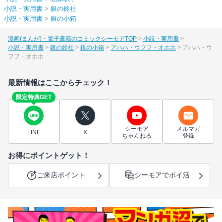
小説・実用書
>
銀の鈴社
小説・実用書
>
銀の小箱
漫画(まんが)・電子書籍のコミックシーモアTOP
小説・実用書
小説・実用書
銀の鈴社
銀の小箱
アハハ・ウフフ・オホホ
アハハ・ウ
フフ・オホホ
最新情報はここからチェック！
限定特典GET
シーモア
メルマガ
LINE
X
ちゃんねる
登録
お得にポイントゲット！
ご来店ポイント
シーモアでポイ活