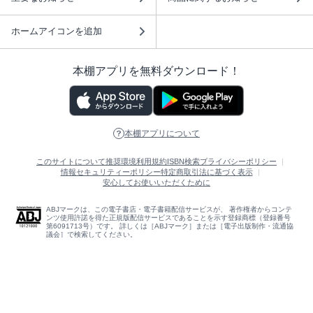
ホームアイコンを追加
本棚アプリを無料ダウンロード！
本棚アプリについて
このサイトについて
推奨環境
利用規約
ISBN検索
プライバシーポリシー
情報セキュリティーポリシー
特定商取引法に基づく表示
安心してお使いいただくために
ABJマークは、この電子書店・電子書籍配信サービスが、 著作権者からコンテ
ンツ使用許諾を得た正規版配信サービスであることを示す登録商標（登録番号
第6091713号）です。 詳しくは［ABJマーク］または［電子出版制作・流通協
議会］で検索してください。
(C)NTTソルマーレ