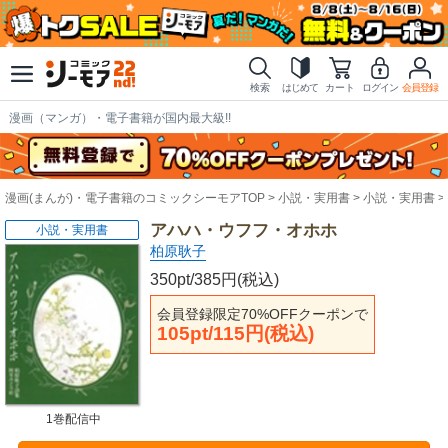
検索
はじめて
カート
ログイン
会員登録
漫画（マンガ）・電子書籍が国内最大級!!
漫画(まんが)・電子書籍のコミックシーモアTOP
小説・実用書
小説・実用書
アハハ・ウフフ・オホホ
小説・実用書
柏原耿子
350pt/385円(税込)
会員登録限定70%OFFクーポンで
105pt/115円(税込)
1巻配信中