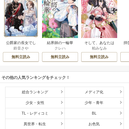
公爵家の長女でし
結界師の一輪華
そして、あなたは
拝
鈴音さや
クレハ
柏みなみ
た
私を捨てる
様
無料立読み
無料立読み
無料立読み
その他の人気ランキングをチェック！
総合ランキング
メディア化
少女・女性
少年・青年
TL・レディコミ
BL
異世界・転生
お色気