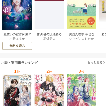
部外者の流儀ある
実践真理學 幸せな
蟲祓いの宦官師弟 2
あ
花畑秀人
いさがいよしたか
小野はるか
日、三木たかしの5
お金の使い方編 1巻
巻
せ
000曲を託されたぼ
無料立読み
くは、いかにして
その価値を最大化
したか 1巻
もっと見る
小説・実用書ランキング
1
2
3
位
位
位