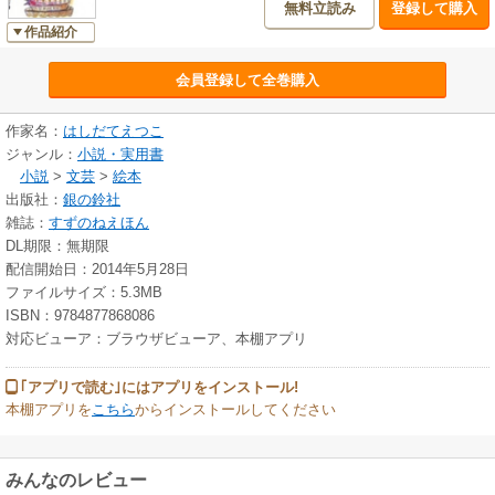
無料立読み
登録して購入
作品紹介
会員登録して全巻購入
作家名：
はしだてえつこ
ジャンル：
小説・実用書
小説
>
文芸
>
絵本
出版社：
銀の鈴社
雑誌：
すずのねえほん
DL期限：無期限
配信開始日：2014年5月28日
ファイルサイズ：5.3MB
ISBN：9784877868086
対応ビューア：ブラウザビューア、本棚アプリ
｢アプリで読む｣にはアプリをインストール!
本棚アプリを
こちら
からインストールしてください
みんなのレビュー