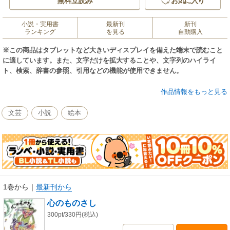
無料立読み
お気に入り
小説・実用書
最新刊
新刊
ランキング
を見る
自動購入
※この商品はタブレットなど大きいディスプレイを備えた端末で読むこと
に適しています。また、文字だけを拡大することや、文字列のハイライ
ト、検索、辞書の参照、引用などの機能が使用できません。
小学校教諭が描いた、本当にいた小学校の校長先生と先生と生徒の関わり
作品情報をもっと見る
について描かれた心温まる絵本。
文芸
小説
絵本
1巻から
｜
最新刊から
心のものさし
300pt/330円(税込)