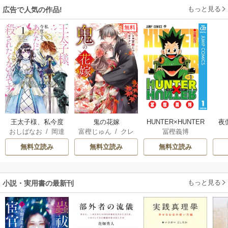
もっと見る
広告で人気の作品!
無料
王太子様、私今度
鬼の花嫁
HUNTER×HUNTER
夜
おしばなお
/
岡達
富樫じゅん
/
クレ
冨樫義博
こそあなたに殺さ
モノクロ版
は
英茉
/
先崎真琴
ハ
れたくないんで
無料立読み
無料立読み
無料立読み
す！ ～聖女に嵌め
られた貧乏令嬢、
二度目は串刺し回
もっと見る
小説・実用書の最新刊
避します！～