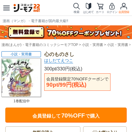
検索
はじめて
カート
ログイン
会員登録
漫画（マンガ）・電子書籍が国内最大級!!
漫画(まんが)・電子書籍のコミックシーモアTOP
小説・実用書
小説・実用書
心のものさし
小説・実用書
はしだてえつこ
300pt/330円(税込)
会員登録限定70%OFFクーポンで
90pt/99円(税込)
1巻配信中
70%OFF
会員登録して
で購入