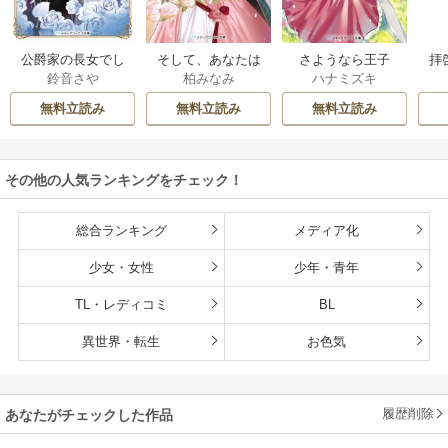
公爵家の長女でし
そして、あなたは
さようなら王子
拝
鈴音さや
柏みなみ
ハナミズキ
た
私を捨てる
様、どうか私のこ
様
とは忘れてくださ
無料立読み
無料立読み
無料立読み
い
その他の人気ランキングをチェック！
総合ランキング
メディア化
少女・女性
少年・青年
TL・レディコミ
BL
異世界・転生
お色気
履歴削除
あなたがチェックした作品