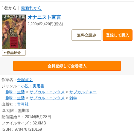
1巻から
｜
最新刊から
オナニスト宣言
2,200pt/2,420円(税込)
無料立読み
登録して購入
作品紹介
会員登録して全巻購入
作家名：
金塚貞文
ジャンル：
小説・実用書
趣味・生活
>
サブカル・エンタメ
>
サブカルチャー
趣味・生活
>
サブカル・エンタメ
>
雑学
出版社：
青弓社
DL期限：無期限
配信開始日：2014年5月28日
ファイルサイズ：32.0MB
ISBN：9784787210159