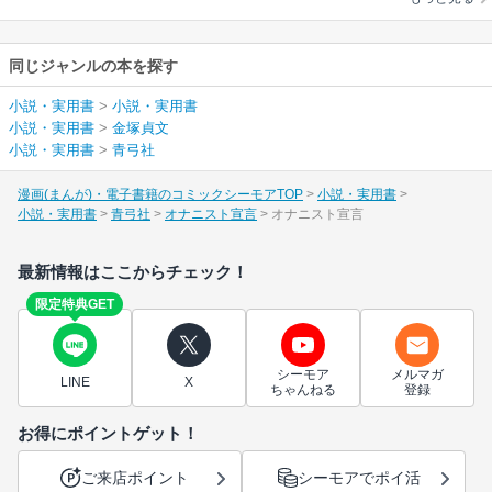
同じジャンルの本を探す
小説・実用書
>
小説・実用書
小説・実用書
>
金塚貞文
小説・実用書
>
青弓社
漫画(まんが)・電子書籍のコミックシーモアTOP
小説・実用書
小説・実用書
青弓社
オナニスト宣言
オナニスト宣言
最新情報はここからチェック！
限定特典GET
シーモア
メルマガ
LINE
X
ちゃんねる
登録
お得にポイントゲット！
ご来店ポイント
シーモアでポイ活