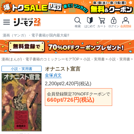
検索
はじめて
カート
ログイン
会員登録
漫画（マンガ）・電子書籍が国内最大級!!
漫画(まんが)・電子書籍のコミックシーモアTOP
小説・実用書
小説・実用書
オナニスト宣言
小説・実用書
金塚貞文
2,200pt/2,420円(税込)
会員登録限定70%OFFクーポンで
660pt/726円(税込)