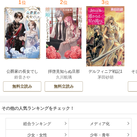
1
2
3
位
位
位
公爵家の長女でし
拝啓見知らぬ旦那
そ
デルフィニア戦記1
鈴音さや
久川航璃
茅田砂胡
た
様、離婚していた
だきます
無料立読み
無料立読み
その他の人気ランキングをチェック！
総合ランキング
メディア化
少女・女性
少年・青年