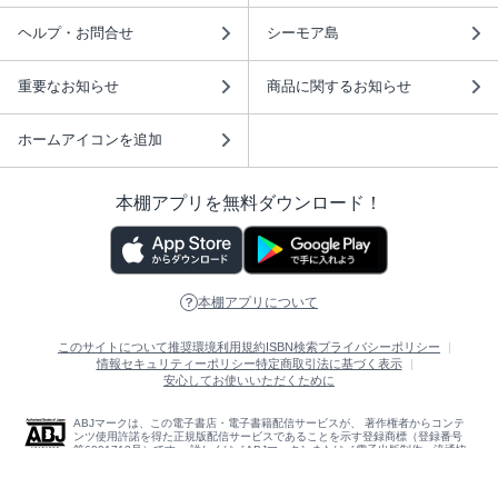
ヘルプ・お問合せ
シーモア島
重要なお知らせ
商品に関するお知らせ
ホームアイコンを追加
本棚アプリを無料ダウンロード！
本棚アプリについて
このサイトについて
推奨環境
利用規約
ISBN検索
プライバシーポリシー
情報セキュリティーポリシー
特定商取引法に基づく表示
安心してお使いいただくために
ABJマークは、この電子書店・電子書籍配信サービスが、 著作権者からコンテ
ンツ使用許諾を得た正規版配信サービスであることを示す登録商標（登録番号
第6091713号）です。 詳しくは［ABJマーク］または［電子出版制作・流通協
議会］で検索してください。