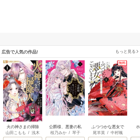
もっと見る
広告で人気の作品!
無料
火の神さまの掃除
公爵様、悪妻の私
ふつつかな悪女で
山田こもも
/
浅木
桜乃みか
/
琴子
尾羊英
/
中村颯
人ですが、いつの
はもう放っておい
はございますが ～
伊都
/
SNC
希
/
ゆき哉
間にか花嫁として
てください
雛宮蝶鼠とりかえ