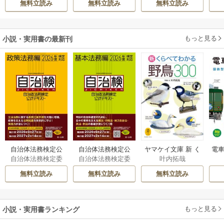
無料立読み
無料立読み
無料立読み
溺愛されています
伝～
もっと見る
小説・実用書の最新刊
自治体法務検定公
自治体法務検定公
ヤマケイ文庫 新 く
電車
自治体法務検定委
自治体法務検定委
叶内拓哉
式テキスト 政策
式テキスト 基本
らべてわかる野鳥3
型
員会
員会
法務編 ２０２６
法務編 ２０２６
00 1巻
無料立読み
無料立読み
無料立読み
年度検定対応 1巻
年度検定対応 1巻
もっと見る
小説・実用書ランキング