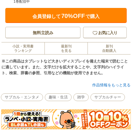
1巻配信中
70%OFF
会員登録して
で購入
無料立読み
お気に入り
小説・実用書
最新刊
新刊
ランキング
を見る
自動購入
※この商品はタブレットなど大きいディスプレイを備えた端末で読むこと
に適しています。また、文字だけを拡大することや、文字列のハイライ
ト、検索、辞書の参照、引用などの機能が使用できません。
アダムのオナニズム――性的欲望とは何か？／商品のにおい――性とは商
作品情報をもっと見る
品の属性である／商品は女性名詞――性的資本制について／ズボンの下の
観客／世紀末の「ポルノトピア」――われらヴィクトリア朝の人間／近親
サブカル・エンタメ
趣味・生活
雑学
サブカルチャー
相姦ポルノのオナニズム／個人賃金制とオナニズムの戦略／性的欲望なん
ていらない、それが結論