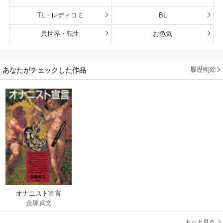
TL・レディコミ
BL
異世界・転生
お色気
履歴削除
あなたがチェックした作品
オナニスト宣言
金塚貞文
もっと見る