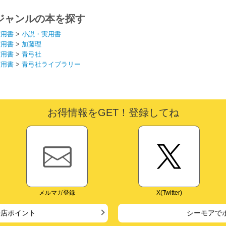
ジャンルの本を探す
実用書
>
小説・実用書
実用書
>
加藤理
実用書
>
青弓社
実用書
>
青弓社ライブラリー
お得情報をGET！登録してね
メルマガ登録
X(Twitter)
来店ポイント
シーモアで