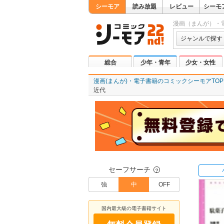
シーモア
読み放題
レビュー
シーモ
漫画（まんが）・
ジャンルで探す
総合
少年・青年
少女・女性
漫画(まんが)・電子書籍のコミックシーモアTOP
近代
セーフサーチ
？
強
中
OFF
国内最大級の電子書籍サイト