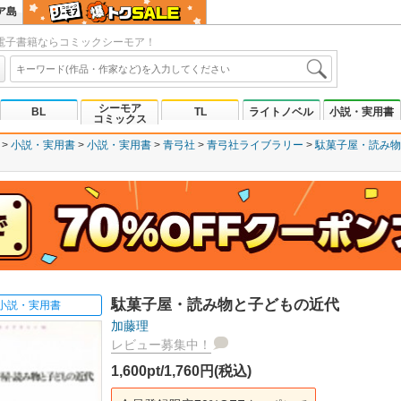
ア島
電子書籍ならコミックシーモア！
シーモア
BL
TL
ライトノベル
小説・実用書
コミックス
小説・実用書
小説・実用書
青弓社
青弓社ライブラリー
駄菓子屋・読み物
駄菓子屋・読み物と子どもの近代
小説・実用書
加藤理
レビュー募集中！
1,600pt/1,760円(税込)