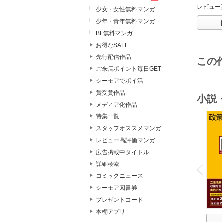
レビュー
少女・女性無料マンガ
少年・青年無料マンガ
BL無料マンガ
お得なSALE
先行配信作品
この
ご来店ポイント毎日GET
シーモアでポイ活
賞受賞作品
小説
メディア化作品
特集一覧
スタッフオススメマンガ
レビュー高評価マンガ
広告掲載中タイトル
o
v
詳細検索
P
r
e
i
u
コミックニュース
シーモア図書券
プレゼントコード
本棚アプリ