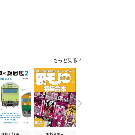
もっと見る
N
x
e
t
無料立読み
無料立読み
無料立読み