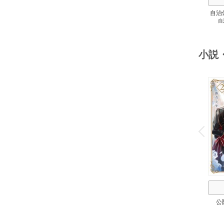
自治
自
スト
２
小説
o
v
P
r
e
i
u
公