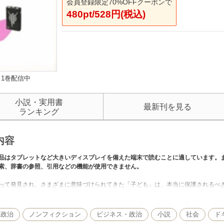
会員登録限定70%OFFクーポンで
480pt/528円(税込)
1巻配信中
小説・実用書
最新刊を見る
ランキング
内容
品はタブレットなど大きいディスプレイを備えた端末で読むことに適しています。
索、辞書の参照、引用などの機能が使用できません。
って発見され、さまざまに意味づけられてきた「子ども」は、本当に保護されるべ
物などから、社会に積極的に参加していた子どもの姿をさぐり、21世紀の子ども観
・政治
ノンフィクション
ビジネス・政治
小説
社会
ド