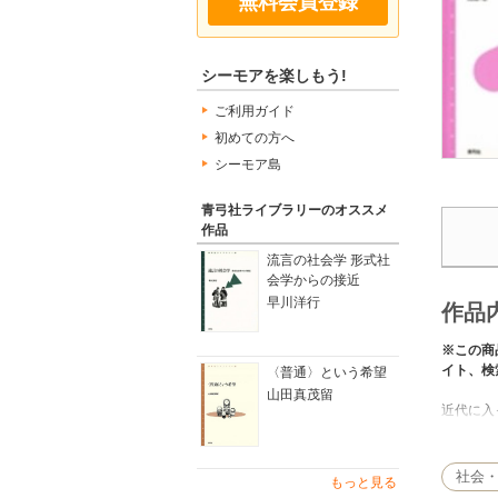
無料会員登録
シーモアを楽しもう!
ご利用ガイド
初めての方へ
シーモア島
青弓社ライブラリーのオススメ
作品
流言の社会学 形式社
会学からの接近
早川洋行
作品
※この商
イト、検
〈普通〉という希望
山田真茂留
近代に入
もの読み
社会
もっと見る