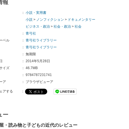
情報
：
小説・実用書
小説
>
ノンフィクション
>
ドキュメンタリー
ビジネス・政治
>
社会・政治
>
社会
：
青弓社
ーベル
：
青弓社ライブラリー
：
青弓社ライブラリー
：
無期限
日
：
2014年5月28日
サイズ
：
46.7MB
：
9784787231741
ーア
：
ブラウザビューア
ェアする
：
ュー
屋・読み物と子どもの近代のレビュー