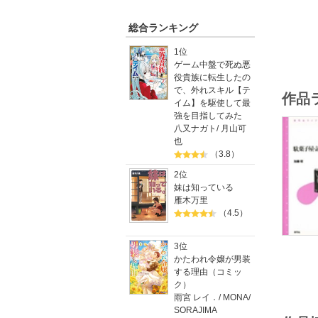
総合ランキング
1位
ゲーム中盤で死ぬ悪
役貴族に転生したの
で、外れスキル【テ
作品
イム】を駆使して最
強を目指してみた
八又ナガト
/
月山可
也
（3.8）
2位
妹は知っている
雁木万里
（4.5）
3位
かたわれ令嬢が男装
する理由（コミッ
ク）
雨宮 レイ．
/
MONA
/
SORAJIMA