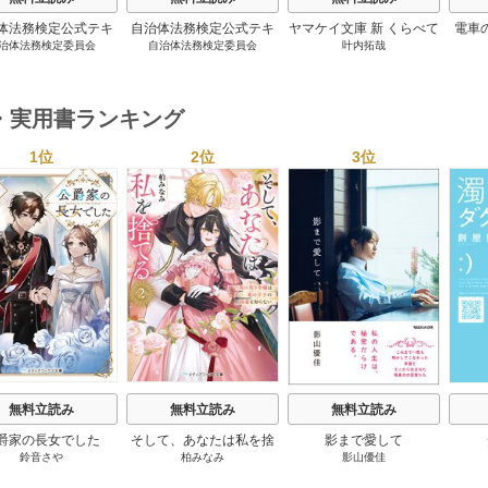
体法務検定公式テキ
自治体法務検定公式テキ
ヤマケイ文庫 新 くらべて
電車
治体法務検定委員会
自治体法務検定委員会
叶内拓哉
 政策法務編 ２０
スト 基本法務編 ２０
わかる野鳥300 1巻
６年度検定対応 1巻
２６年度検定対応 1巻
・実用書ランキング
1位
2位
3位
s
無料立読み
無料立読み
無料立読み
爵家の長女でした
そして、あなたは私を捨
影まで愛して
鈴音さや
柏みなみ
影山優佳
てる