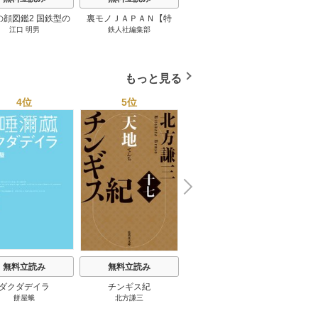
の顔図鑑2 国鉄型の
裏モノＪＡＰＡＮ【特
パナソニック コネクト
日本の
江口 明男
鉄人社編集部
上阪徹
鉄道車両 1巻
集】★超ボリューム版６
大企業をいかに変えるか
20
４０ページ★１２冊★全
1巻
国４７都道府県を代表す
る最高のフーゾク★エロ
もっと見る
トレンド年間ベスト★お
っさん５０人の体験から
4位
5位
6位
学ぶ★夢のようなエロい
楽園３０ 1巻
N
x
e
t
無料立読み
無料立読み
無料立読み
ダクダデイラ
チンギス紀
東京バンドワゴン
B-PR
餅屋蛾
北方謙三
小路幸也
Ｂ
ジャラ
ディ 