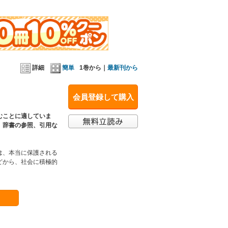
詳細
簡単
1巻から｜
最新刊から
会員登録して購入
むことに適していま
、辞書の参照、引用な
は、本当に保護される
どから、社会に積極的
。