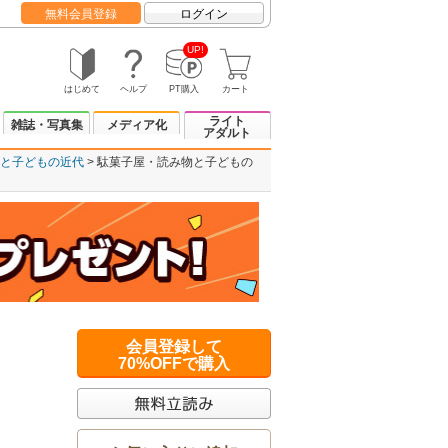
無料会員登録
ログイン
UP!
はじめて
ヘルプ
PT購入
カート
ライト
雑誌・写真集
メディア化
アダルト
と子どもの近代
駄菓子屋・読み物と子どもの
会員登録して
70%OFFで購入