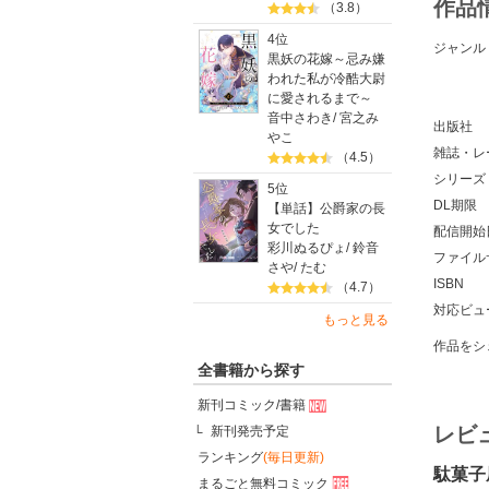
作品
（3.8）
4位
ジャンル
黒妖の花嫁～忌み嫌
われた私が冷酷大尉
に愛されるまで～
音中さわき
/
宮之み
出版社
やこ
雑誌・レ
（4.5）
シリーズ
5位
DL期限
【単話】公爵家の長
女でした
配信開始
彩川ぬるぴょ
/
鈴音
ファイル
さや
/
たむ
ISBN
（4.7）
対応ビュ
もっと見る
作品をシ
全書籍から探す
新刊コミック/書籍
レビ
新刊発売予定
ランキング
(毎日更新)
駄菓子
まるごと無料コミック