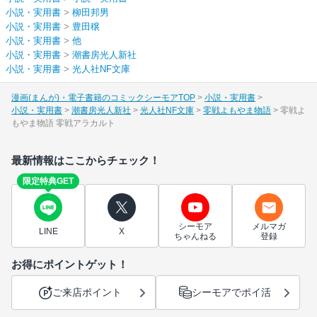
小説・実用書
>
柳田邦男
小説・実用書
>
豊田穣
小説・実用書
>
他
小説・実用書
>
潮書房光人新社
小説・実用書
>
光人社NF文庫
漫画(まんが)・電子書籍のコミックシーモアTOP
小説・実用書
小説・実用書
潮書房光人新社
光人社NF文庫
零戦よもやま物語
零戦よ
もやま物語 零戦アラカルト
最新情報はここからチェック！
限定特典GET
シーモア
メルマガ
LINE
X
ちゃんねる
登録
お得にポイントゲット！
ご来店ポイント
シーモアでポイ活