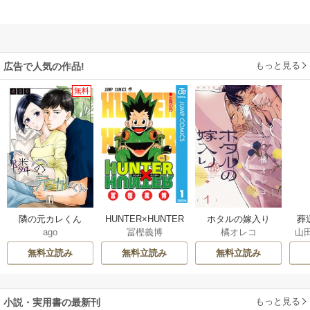
もっと見る
広告で人気の作品!
無料
隣の元カレくん
HUNTER×HUNTER
ホタルの嫁入り
葬
ago
冨樫義博
橘オレコ
山
モノクロ版
無料立読み
無料立読み
無料立読み
もっと見る
小説・実用書の最新刊