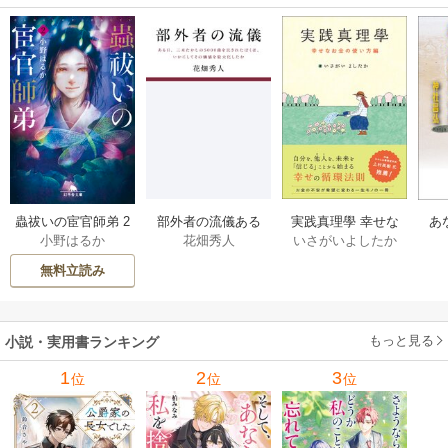
部外者の流儀ある
実践真理學 幸せな
蟲祓いの宦官師弟 2
あ
花畑秀人
いさがいよしたか
小野はるか
日、三木たかしの5
お金の使い方編 1巻
巻
せ
000曲を託されたぼ
無料立読み
くは、いかにして
その価値を最大化
したか 1巻
もっと見る
小説・実用書ランキング
1
2
3
位
位
位