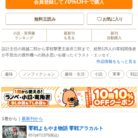
70%OFF
会員登録して
で購入
無料立読み
お気に入り
小説・実用書
最新刊
新刊
ランキング
を見る
自動購入
設計主任の堀越二郎から零戦撃墜王坂井三郎まで、総勢125人の零戦関係者
が不世出の傑作機への熱き思いを綴ったイラスト・エッセイ。
作品情報をもっと見る
趣味
ノンフィクション
趣味・生活
小説
軍事
戦
1巻から
｜
最新刊から
零戦よもやま物語 零戦アラカルト
657pt/722円(税込)