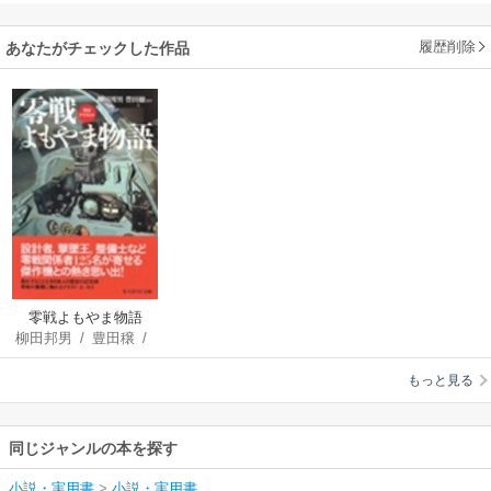
履歴削除
あなたがチェックした作品
零戦よもやま物語
柳田邦男
/
豊田穣
/
他
もっと見る
同じジャンルの本を探す
小説・実用書
>
小説・実用書