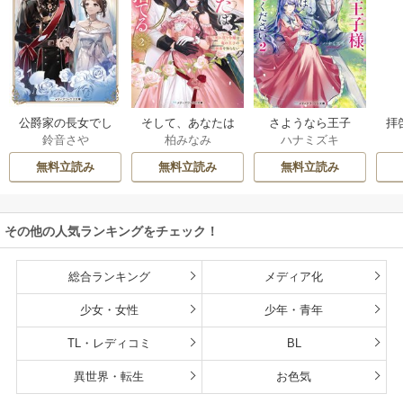
公爵家の長女でし
そして、あなたは
さようなら王子
拝
鈴音さや
柏みなみ
ハナミズキ
た
私を捨てる
様、どうか私のこ
様
とは忘れてくださ
無料立読み
無料立読み
無料立読み
い
その他の人気ランキングをチェック！
総合ランキング
メディア化
少女・女性
少年・青年
TL・レディコミ
BL
異世界・転生
お色気