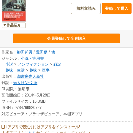
無料立読み
登録して購入
作品紹介
会員登録して全巻購入
作家名：
柳田邦男
/
豊田穣
/
他
ジャンル：
小説・実用書
小説
>
ノンフィクション
>
戦記
趣味・生活
>
趣味
>
軍事
出版社：
潮書房光人新社
雑誌：
光人社NF文庫
DL期限：無期限
配信開始日：2014年5月28日
ファイルサイズ：15.3MB
ISBN：9784769820727
対応ビューア：ブラウザビューア、本棚アプリ
｢アプリで読む｣にはアプリをインストール!
本棚アプリを
こちら
からインストールしてください