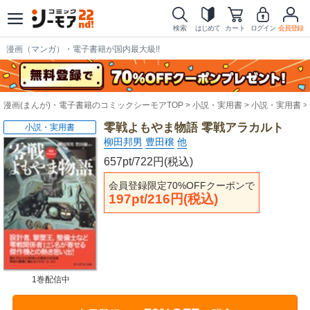
検索
はじめて
カート
ログイン
会員登録
漫画（マンガ）・電子書籍が国内最大級!!
漫画(まんが)・電子書籍のコミックシーモアTOP
小説・実用書
小説・実用書
零戦よもやま物語 零戦アラカルト
小説・実用書
柳田邦男
豊田穣
他
657pt/722円(税込)
会員登録限定70%OFFクーポンで
197pt/216円(税込)
1巻配信中