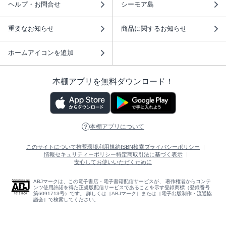
ヘルプ・お問合せ
シーモア島
重要なお知らせ
商品に関するお知らせ
ホームアイコンを追加
本棚アプリを無料ダウンロード！
本棚アプリについて
このサイトについて
推奨環境
利用規約
ISBN検索
プライバシーポリシー
情報セキュリティーポリシー
特定商取引法に基づく表示
安心してお使いいただくために
ABJマークは、この電子書店・電子書籍配信サービスが、 著作権者からコンテ
ンツ使用許諾を得た正規版配信サービスであることを示す登録商標（登録番号
第6091713号）です。 詳しくは［ABJマーク］または［電子出版制作・流通協
議会］で検索してください。
(C)NTTソルマーレ