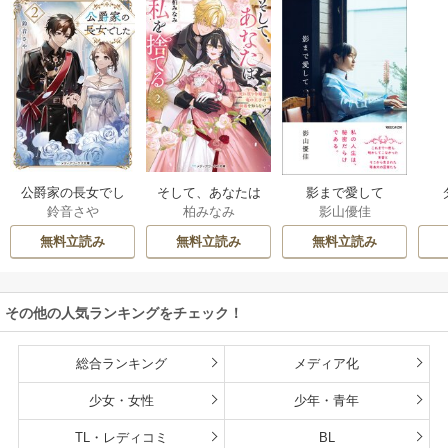
公爵家の長女でし
そして、あなたは
影まで愛して
鈴音さや
柏みなみ
影山優佳
た
私を捨てる
無料立読み
無料立読み
無料立読み
その他の人気ランキングをチェック！
総合ランキング
メディア化
少女・女性
少年・青年
TL・レディコミ
BL