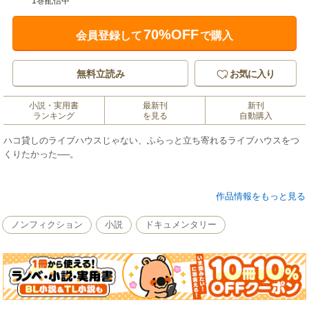
1巻配信中
70%OFF
会員登録して
で購入
無料立読み
お気に入り
小説・実用書
最新刊
新刊
ランキング
を見る
自動購入
ハコ貸しのライブハウスじゃない、ふらっと立ち寄れるライブハウスをつ
くりたかった──。
作品情報をもっと見る
自動車工場の期間従業員などで資金を稼ぎ、ライブハウス『ルースター』
を荻窪にオープンさせたオーナー兼店長の佐藤ヒロオが、ルースター顛末
ノンフィクション
小説
ドキュメンタリー
記をあらいざらい書き下ろしました。素人がいちから新しい仕事をはじめ
るための起業読本としても読んでいただける一冊です。ルースターの夜を
撮りおろしたモノクロ写真も全37ページ一挙掲載です。