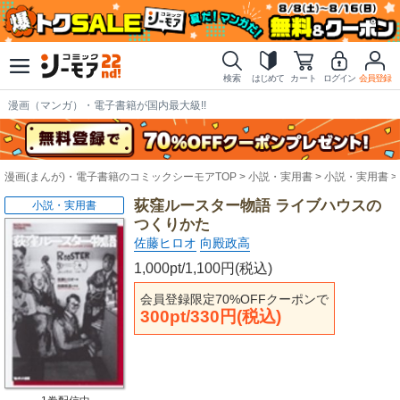
検索
はじめて
カート
ログイン
会員登録
漫画（マンガ）・電子書籍が国内最大級!!
漫画(まんが)・電子書籍のコミックシーモアTOP
小説・実用書
小説・実用書
荻窪ルースター物語 ライブハウスの
小説・実用書
つくりかた
佐藤ヒロオ
向殿政高
1,000pt/1,100円(税込)
会員登録限定70%OFFクーポンで
300pt/330円(税込)