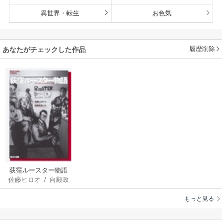
異世界・転生
お色気
履歴削除
あなたがチェックした作品
荻窪ルースター物語
佐藤ヒロオ
/
向殿政
ライブハウスのつく
高
りかた
もっと見る