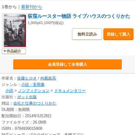
1巻から
｜
最新刊から
荻窪ルースター物語 ライブハウスのつくりかた
1,000pt/1,100円(税込)
無料立読み
登録して購入
作品紹介
会員登録して全巻購入
作家名：
佐藤ヒロオ
/
向殿政高
ジャンル：
小説・実用書
小説
>
ノンフィクション
>
ドキュメンタリー
出版社：
ポット出版
雑誌：
会社と仕事のつくりかた
DL期限：無期限
配信開始日：2014年5月28日
ファイルサイズ：26.0MB
ISBN：9784939015908
対応ビューア：ブラウザビューア、本棚アプリ