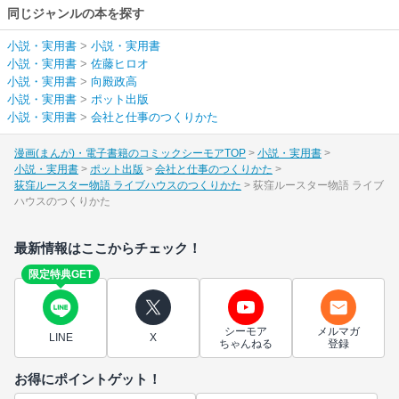
同じジャンルの本を探す
小説・実用書
>
小説・実用書
小説・実用書
>
佐藤ヒロオ
小説・実用書
>
向殿政高
小説・実用書
>
ポット出版
小説・実用書
>
会社と仕事のつくりかた
漫画(まんが)・電子書籍のコミックシーモアTOP
小説・実用書
小説・実用書
ポット出版
会社と仕事のつくりかた
荻窪ルースター物語 ライブハウスのつくりかた
荻窪ルースター物語 ライブ
ハウスのつくりかた
最新情報はここからチェック！
限定特典GET
シーモア
メルマガ
LINE
X
ちゃんねる
登録
お得にポイントゲット！