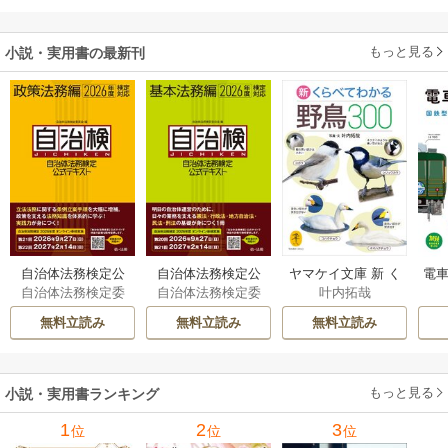
もっと見る
小説・実用書の最新刊
自治体法務検定公
自治体法務検定公
ヤマケイ文庫 新 く
電車
自治体法務検定委
自治体法務検定委
叶内拓哉
式テキスト 政策
式テキスト 基本
らべてわかる野鳥3
型
員会
員会
法務編 ２０２６
法務編 ２０２６
00 1巻
無料立読み
無料立読み
無料立読み
年度検定対応 1巻
年度検定対応 1巻
もっと見る
小説・実用書ランキング
1
2
3
位
位
位