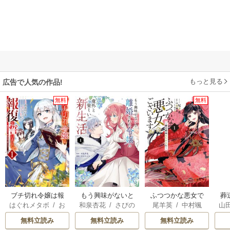
もっと見る
広告で人気の作品!
無料
無料
ブチ切れ令嬢は報
もう興味がないと
ふつつかな悪女で
葬
はぐれメタボ
/
お
和泉杏花
/
さびの
尾羊英
/
中村颯
山
復を誓いました。
離婚された令嬢の
はございますが ～
おのいも
/
昌未
ぶち
希
/
ゆき哉
意外と楽しい新生
雛宮蝶鼠とりかえ
無料立読み
無料立読み
無料立読み
活
伝～