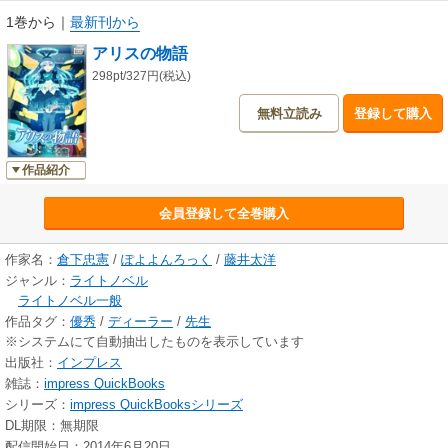
に消えてしまうアリスのホログラフィが、私のことをジッと見つめ続けて
1巻から
｜
最新刊から
いた――
アリスの物語
298pt/327円(税込)
＜審査時の講評より＞
無料立読み
登録して購入
説明のために字数を費やしてしまいがちなサイバーパンク風のSFを、短い
フォーマットの中でしっかりと読ませてくれる作品でした。序盤で登場す
る物がただの小道具に収まることなく、最後に物語を閉じている構成も素
作品紹介
晴らしい。
会員登録して全巻購入
＜著者＞
倉下 忠憲（くらした ただのり）
作家名：
倉下忠憲
/
ぽよよんろっく
/
藤井太洋
仕事術や知的生産などの話題を扱うブログ「R-style」管理人。コンビニ店
ジャンル：
ライトノベル
長を経て、物書きに転身。『Evernote「超」知的生産術』（Ｃ＆Ｒ研究
ライトノベル一般
所）『Evernoteとアナログノートによるハイブリッド発想術』（技術評論
作品タグ：
優秀
/
ディーラー
/
先生
社）などの著作あり。セルフパブリッシングでの出版にも意欲的に取り組
※システムにて自動抽出したものを表示しています
んでいる。
出版社：
インプレス
雑誌：
impress QuickBooks
ブログ「R-style」 http://rashita.net/blog/
シリーズ：
impress QuickBooksシリーズ
ツイッター @rashita2
DL期限：無期限
配信開始日：2014年6月20日