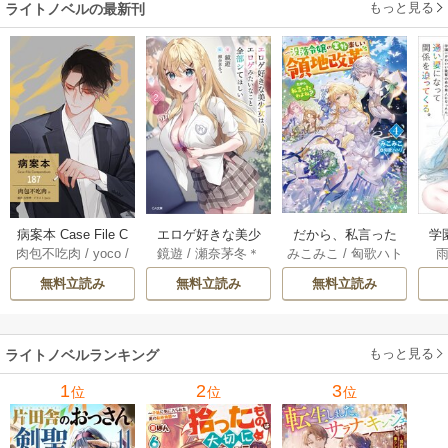
もっと見る
ライトノベルの最新刊
だから、私言った
病案本 Case File C
エロゲ好きな美少
学
みこみこ
/
匈歌ハト
肉包不吃肉
/
yoco
/
鏡遊
/
瀬奈茅冬＊
わよね？ ～没落令
ompendium［分冊
女は、エロゲみた
輩
リ
呉聖華
嬢の案外楽しい領
版］ 187巻
いなこと全部シて
っ
無料立読み
無料立読み
無料立読み
地改革～ 4巻
ほしい【電子ＳＳ
な
特典付き】 2巻
もっと見る
ライトノベルランキング
1
2
3
位
位
位