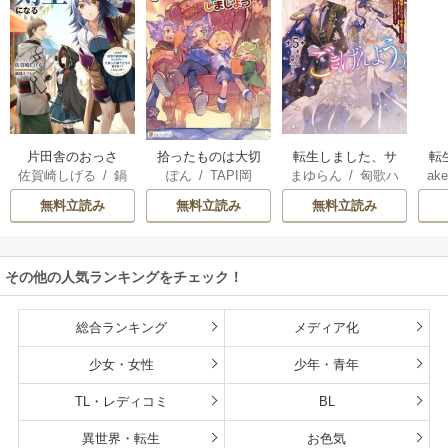
片田舎のおっさ
拾ったものは大切
転生しました、サ
転
佐賀崎しげる
/
鍋
ぽん
/
TAPI岡
まゆらん
/
匈歌ハ
ake
ん、剣聖になる
にしましょう ～子
ラナ・キンジェで
帝
島テツヒロ
トリ
～ただの田舎の剣
狼に気に入られた
す。ごきげんよ
る
無料立読み
無料立読み
無料立読み
術師範だったの
男の転移物語～
う。
に、大成した弟子
たちが俺を放って
その他の人気ランキングをチェック！
くれない件～
総合ランキング
メディア化
少女・女性
少年・青年
TL・レディコミ
BL
異世界・転生
お色気