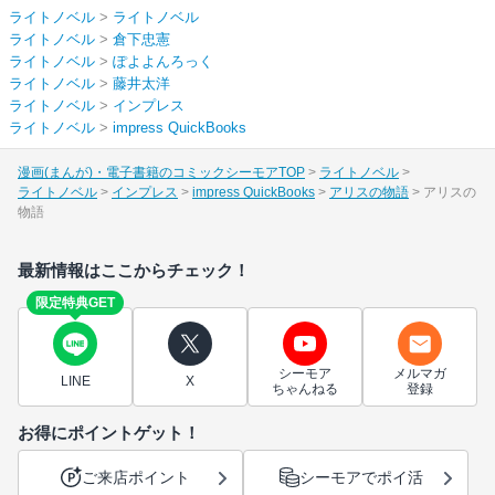
ライトノベル
>
ライトノベル
ライトノベル
>
倉下忠憲
ライトノベル
>
ぽよよんろっく
ライトノベル
>
藤井太洋
ライトノベル
>
インプレス
ライトノベル
>
impress QuickBooks
漫画(まんが)・電子書籍のコミックシーモアTOP
ライトノベル
ライトノベル
インプレス
impress QuickBooks
アリスの物語
アリスの
物語
最新情報はここからチェック！
限定特典GET
シーモア
メルマガ
LINE
X
ちゃんねる
登録
お得にポイントゲット！
ご来店ポイント
シーモアでポイ活