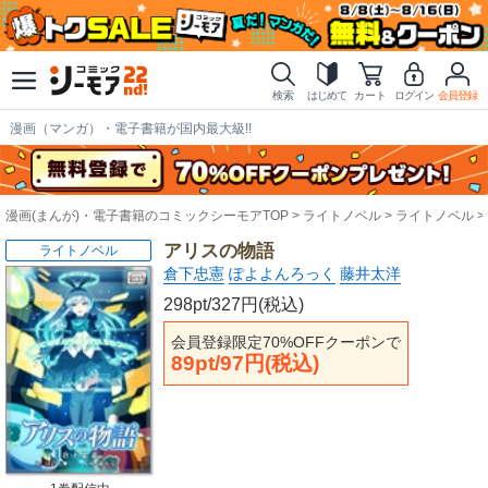
検索
はじめて
カート
ログイン
会員登録
漫画（マンガ）・電子書籍が国内最大級!!
漫画(まんが)・電子書籍のコミックシーモアTOP
ライトノベル
ライトノベル
アリスの物語
ライトノベル
倉下忠憲
ぽよよんろっく
藤井太洋
298pt/327円(税込)
会員登録限定70%OFFクーポンで
89pt/97円(税込)