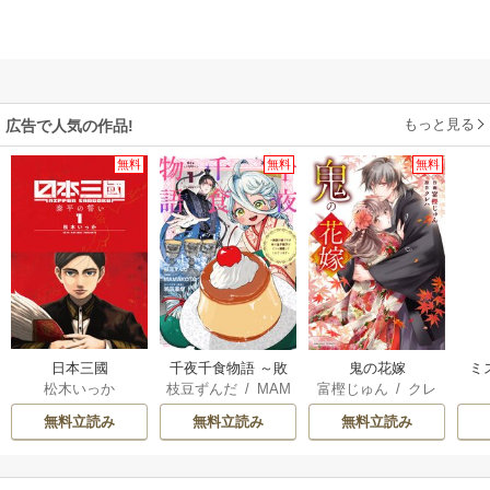
もっと見る
広告で人気の作品!
無料
無料
無料
日本三國
千夜千食物語 ～敗
鬼の花嫁
ミ
松木いっか
枝豆ずんだ
/
MAM
富樫じゅん
/
クレ
国の姫ですが氷の
AKOTO
/
鴉羽凛燈
ハ
皇子殿下がどうも
無料立読み
無料立読み
無料立読み
溺愛してくれてい
ます～