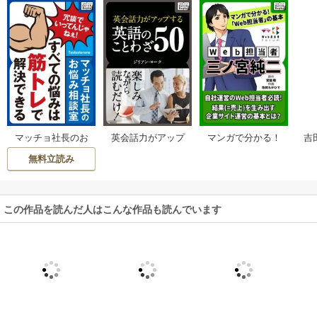
吉
マッチョ社長のお
英会話力がアップ
マンガで分かる！
士た
悩み相談室 すべて
する英語のことわ
「Web担当者」の
無料立読み
0
の悩みは筋トレで
ざ50
基本 Web担当者・
ガ
解決できる
三ノ宮純二
馬
この作品を読んだ人はこんな作品も読んでいます
信
久