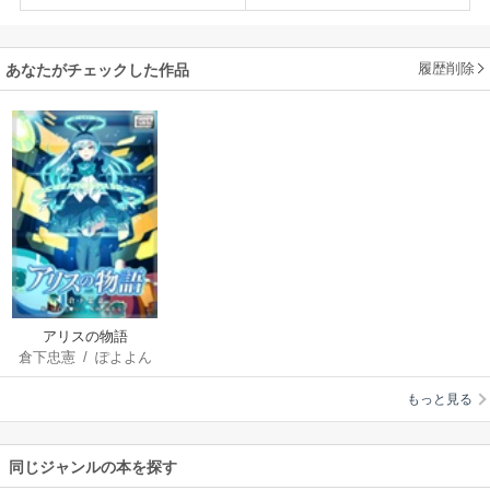
履歴削除
あなたがチェックした作品
アリスの物語
倉下忠憲
/
ぽよよん
ろっく
/
藤井太洋
もっと見る
同じジャンルの本を探す