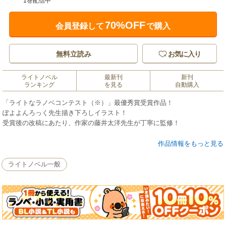
1巻配信中
70%OFF
会員登録して
で購入
無料立読み
お気に入り
ライトノベル
最新刊
新刊
ランキング
を見る
自動購入
「ライトなラノベコンテスト（※）」最優秀賞受賞作品！
ぽよよんろっく先生描き下ろしイラスト！
受賞後の改稿にあたり、作家の藤井太洋先生が丁寧に監修！
●アリスの物語
作品情報をもっと見る
＜あらすじ＞
ライトノベル一般
株のディーラーである私は、きわめて優秀なAI「アリス」をパートナーと
している。いつものようにITを駆使して情報の裏を読み、ある銘柄に目を
付けた。
すべては読み通り、順調に進むかのように思えたが……
――部屋を出る直前、ふと「視線」を感じて振り返ると、いつもならすぐ