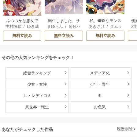
転生しました、サ
私、蜘蛛なモンス
側
ふつつかな悪女で
まゆらん
/
匈歌ハ
あきさけ
/
タムラ
火
中村颯希
/
ゆき哉
ラナ・キンジェで
ターをテイムした
はございますが
トリ
ヨウ
す。ごきげんよ
ので、スパイダー
無料立読み
無料立読み
無料立読み
う。
シルクで裁縫を頑
張ります
その他の人気ランキングをチェック！
総合ランキング
メディア化
少女・女性
少年・青年
TL・レディコミ
BL
異世界・転生
お色気
履歴削除
あなたがチェックした作品