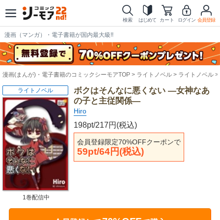
検索
はじめて
カート
ログイン
会員登録
漫画（マンガ）・電子書籍が国内最大級!!
漫画(まんが)・電子書籍のコミックシーモアTOP
ライトノベル
ライトノベル
ボクはそんなに悪くない ―女神なあ
ライトノベル
の子と主従関係―
Hiro
198pt/217円(税込)
会員登録限定70%OFFクーポンで
59pt/64円(税込)
1巻配信中