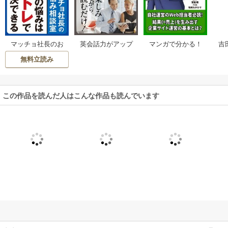
吉
マッチョ社長のお
英会話力がアップ
マンガで分かる！
士た
悩み相談室 すべて
する英語のことわ
「Web担当者」の
無料立読み
0
の悩みは筋トレで
ざ50
基本 Web担当者・
ガ
解決できる
三ノ宮純二
馬
この作品を読んだ人はこんな作品も読んでいます
信
久