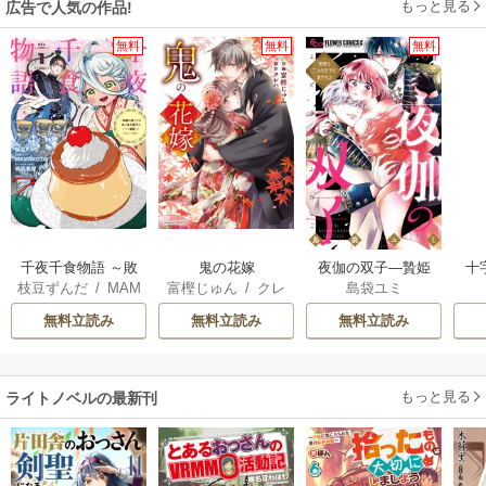
もっと見る
広告で人気の作品!
無料
無料
無料
千夜千食物語 ～敗
鬼の花嫁
夜伽の双子―贄姫
十
枝豆ずんだ
/
MAM
富樫じゅん
/
クレ
島袋ユミ
国の姫ですが氷の
は二人の王子に愛
AKOTO
/
鴉羽凛燈
ハ
皇子殿下がどうも
される―
無料立読み
無料立読み
無料立読み
溺愛してくれてい
ます～
もっと見る
ライトノベルの最新刊