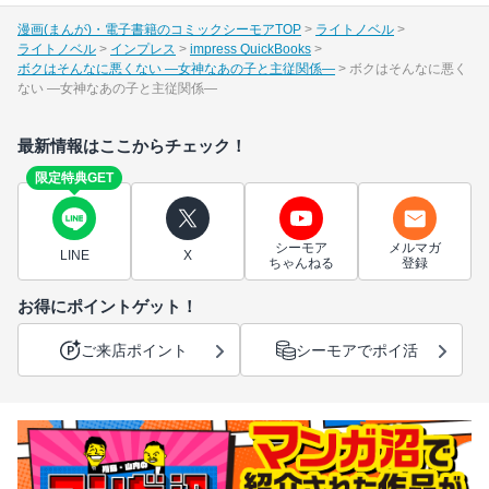
漫画(まんが)・電子書籍のコミックシーモアTOP
ライトノベル
ライトノベル
インプレス
impress QuickBooks
ボクはそんなに悪くない ―女神なあの子と主従関係―
ボクはそんなに悪く
ない ―女神なあの子と主従関係―
最新情報はここからチェック！
限定特典GET
シーモア
メルマガ
LINE
X
ちゃんねる
登録
お得にポイントゲット！
ご来店ポイント
シーモアでポイ活