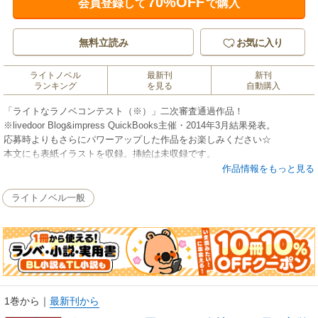
70%OFF
会員登録して
で購入
無料立読み
お気に入り
ライトノベル
最新刊
新刊
ランキング
を見る
自動購入
「ライトなラノベコンテスト（※）」二次審査通過作品！
※livedoor Blog&impress QuickBooks主催・2014年3月結果発表。
応募時よりもさらにパワーアップした作品をお楽しみください☆
本文にも表紙イラストを収録。挿絵は未収録です。
作品情報をもっと見る
●ボクはそんなに悪くない
―女神なあの子と主従関係―
ライトノベル一般
＜あらすじ＞
怪しげな洋館にひとりで住む少女――赤神炎子。
彼女はＤと名づけた下僕に命じ、気に入らないクラスメイトに『ささやか
なイタズラ』を行なわせている。
クラスメイトたちは炎子を恐れ、彼女の気分をそこねないよう機嫌を伺う
日々を過ごす。
1巻から
｜
最新刊から
そんなクラスに丸神星子と名乗る少女が転入し、炎子らの生活を一変させ