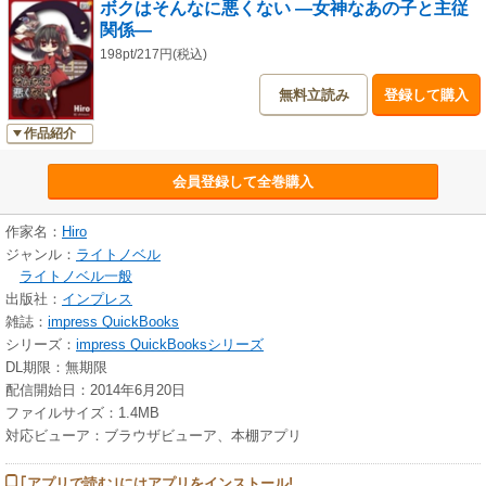
ボクはそんなに悪くない ―女神なあの子と主従
るのであった…。
関係―
＜審査時の講評より＞
198pt/217円(税込)
とても読みやすい文章でした。
無料立読み
登録して購入
如何様にも捉えられる結末がとても面白かったと思います。
読後は、タイトルが切なさを呼びます。
作品紹介
＜著者＞
会員登録して全巻購入
Ｈｉｒｏ（ひろ）
東京生まれの東京育ちだが、なぜか本籍は千葉県。
読書傾向や一般常識に偏りがあることを自覚しているため、『偏った生き
作家名：
Hiro
物』と自称することが多い。ソロで電子書籍を出すのは『ボクはそんなに
ジャンル：
ライトノベル
悪くない』が初。他、upppiから『友食』（ホラー小説コンテスト大賞
ライトノベル一般
作）、『俺の嫁に触るんじゃない！』（俺の嫁創作コンテスト優秀作）を
出版社：
インプレス
各コンテストの作品集に収録。1冊200円で他の優秀作とのセットなので大
雑誌：
impress QuickBooks
変お買い得です。
シリーズ：
impress QuickBooksシリーズ
ブログ『Ｈｉｒｏ様の書庫』 http://hiro-syoko.blog.jp/
DL期限：無期限
ツイッター @HiroEX
配信開始日：2014年6月20日
ファイルサイズ：1.4MB
＜表紙イラスト＞
対応ビューア：ブラウザビューア、本棚アプリ
shinoura
｢アプリで読む｣にはアプリをインストール!