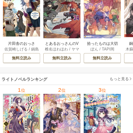
片田舎のおっさ
とあるおっさんのV
拾ったものは大切
木
佐賀崎しげる
/
鍋島
椎名ほわほわ
/
ヤマ
ぽん
/
TAPI岡
ん、剣聖になる
RMMO活動記 34巻
にしましょう ～子
テツヒロ
ーダ
～ただの田舎の剣
狼に気に入られた
無料立読み
無料立読み
無料立読み
術師範だったの
男の転移物語～ 6巻
に、大成した弟子
たちが俺を放って
もっと見る
ライトノベルランキング
くれない件～ 11巻
1
2
3
位
位
位