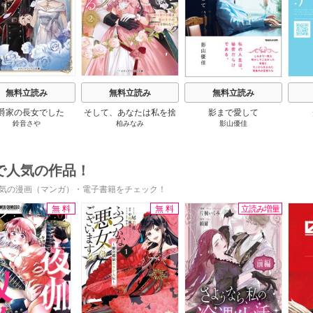
無料立読み
無料立読み
無料立読み
爵家の長女でした
そして、あなたは私を捨
影まで愛して
鈴音さや
柏みなみ
影山優佳
てる
で人気の作品！
気の漫画（マンガ）・電子書籍をチェック！
無料
無料
立読み増量
s