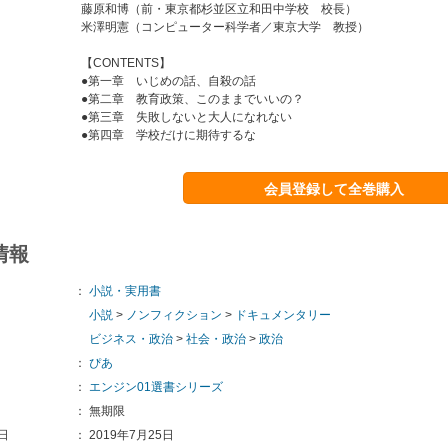
藤原和博（前・東京都杉並区立和田中学校 校長）
米澤明憲（コンピューター科学者／東京大学 教授）
【CONTENTS】
●第一章 いじめの話、自殺の話
●第二章 教育政策、このままでいいの？
●第三章 失敗しないと大人になれない
●第四章 学校だけに期待するな
会員登録して全巻購入
情報
：
小説・実用書
小説
>
ノンフィクション
>
ドキュメンタリー
ビジネス・政治
>
社会・政治
>
政治
：
ぴあ
：
エンジン01選書シリーズ
：
無期限
日
：
2019年7月25日