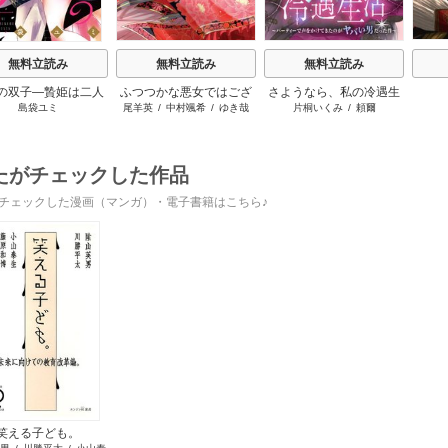
無料立読み
無料立読み
無料立読み
の双子―贄姫は二人
ふつつかな悪女ではござ
さようなら、私の冷遇生
島袋ユミ
尾羊英
/
中村颯希
/
ゆき哉
片桐いくみ
/
頼爾
王子に愛される―
いますが ～雛宮蝶鼠とり
活 ～パーティーで声をか
かえ伝～
けてきたのがヤバい男だ
った件
たがチェックした作品
チェックした漫画（マンガ）・電子書籍はこちら♪
笑える子ども。