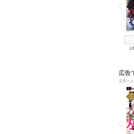
v
P
r
e
i
u
公
広告
広告で人
o
v
P
r
e
i
u