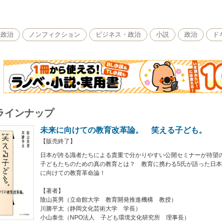
（立命館大学 教育開発推進機構 教授）
（静岡文化芸術大学 学長）
（NPO法人 子ども環境文化研究所 理事長）
・政治
ノンフィクション
ビジネス・政治
小説
政治
ド
（前・東京都杉並区立和田中学校 校長）
（コンピューター科学者／東京大学 教授）
ENTS】
 いじめの話、自殺の話
 教育政策、このままでいいの？
 失敗しないと大人になれない
 学校だけに期待するな
ラインナップ
未来に向けての教育改革論。 笑える子ども。
【販売終了】
日本が誇る識者たちによる貴重で分かりやすい公開セミナーが待望
子どもたちのための真の教育とは？ 教育に携わる5氏が語った日
に向けての教育革命論！
【著者】
陰山英男（立命館大学 教育開発推進機構 教授）
川勝平太（静岡文化芸術大学 学長）
小山泰生（NPO法人 子ども環境文化研究所 理事長）