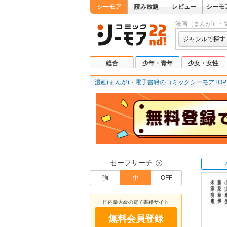
シーモア
読み放題
レビュー
シーモ
漫画（まんが）・
ジャンルで探す
総合
少年・青年
少女・女性
漫画(まんが)・電子書籍のコミックシーモアTOP
セーフサーチ
？
強
中
OFF
国内最大級の電子書籍サイト
無料会員登録