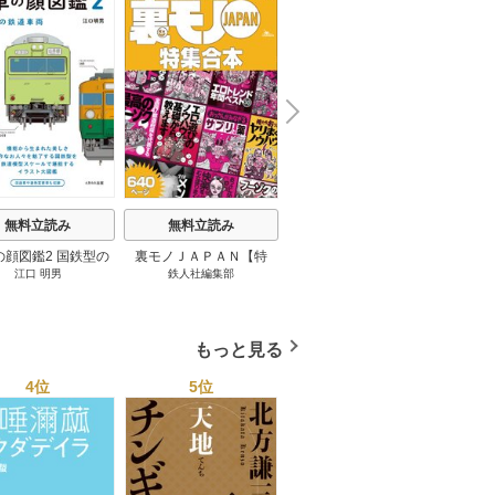
N
x
e
t
無料立読み
無料立読み
無料立読み
の顔図鑑2 国鉄型の
裏モノＪＡＰＡＮ【特
パナソニック コネクト
日本の
江口 明男
鉄人社編集部
上阪徹
鉄道車両 1巻
集】★超ボリューム版６
大企業をいかに変えるか
20
４０ページ★１２冊★全
1巻
国４７都道府県を代表す
る最高のフーゾク★エロ
もっと見る
トレンド年間ベスト★お
っさん５０人の体験から
4位
5位
6位
学ぶ★夢のようなエロい
楽園３０ 1巻