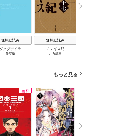
N
x
e
t
無料立読み
無料立読み
無料立読み
ダクダデイラ
チンギス紀
東京バンドワゴン
B-PR
餅屋蛾
北方謙三
小路幸也
Ｂ
ジャラ
ディ 
ブック
もっと見る
無料
無料
N
x
e
t