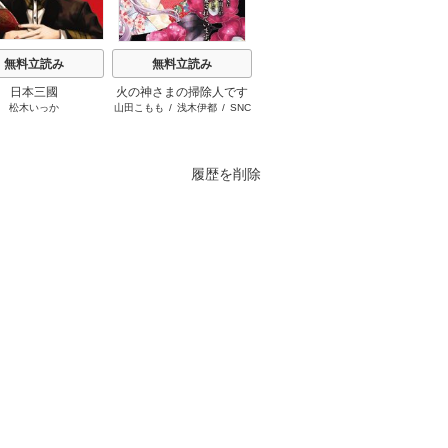
無料立読み
無料立読み
無料立読み
日本三國
火の神さまの掃除人です
ブチ切れ令嬢は報復を誓
隣
松木いっか
山田こもも
/
浅木伊都
/
SNC
はぐれメタボ
/
おおのいも
/
が、いつの間にか花嫁と
いました。
昌未
して溺愛されています
履歴を削除