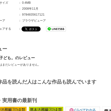
サイズ
：
0.4MB
：
2008年11月
：
9784835617121
ーア
：
ブラウザビューア
ェアする
：
ュー
子ども。のレビュー
はまだレビューがありません。
作品を読んだ人はこんな作品も読んでいます
・実用書の最新刊