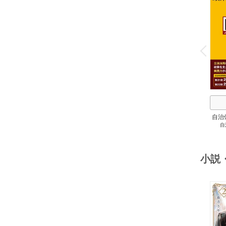
o
v
P
r
e
i
u
自治
自
スト
２
小説
o