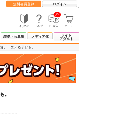
無料会員登録
ログイン
UP!
はじめて
ヘルプ
PT購入
カート
ライト
雑誌・写真集
メディア化
アダルト
論。 笑える子ども。
も。