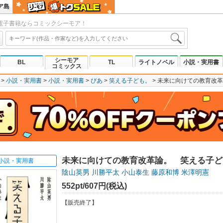
ア島
電子書籍ならコミックシーモア！
シーモア
BL
TL
ライトノベル
小説・実用書
コミックス
小説・実用書
小説・実用書
ぴあ
笑える子ども。
未来に向けての教育改革
未来に向けての教育改革論。 笑える子ど
小説・実用書
陰山英男
川勝平太
小山泰生
藤原和博
米澤明憲
552pt/607円(税込)
【販売終了】