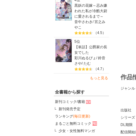
4位
黒妖の花嫁～忌み嫌
われた私が冷酷大尉
に愛されるまで～
音中さわき
/
宮之み
やこ
（4.5）
5位
【単話】公爵家の長
女でした
彩川ぬるぴょ
/
鈴音
さや
/
たむ
（4.7）
作品
もっと見る
ジャンル
全書籍から探す
新刊コミック/書籍
新刊発売予定
出版社
ランキング
(毎日更新)
シリーズ
まるごと無料コミック
DL期限
少女・女性無料マンガ
配信開始