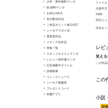
少年・青年無料マンガ
ファイル
BL無料マンガ
出版年月
お得なSALE
ISBN
先行配信作品
対応ビュ
ご来店ポイント毎日GET
作品をシ
シーモアでポイ活
賞受賞作品
メディア化作品
レビ
特集一覧
スタッフオススメマンガ
笑える
レビュー高評価マンガ
この作品
広告掲載中タイトル
詳細検索
コミックニュース
この
シーモア図書券
プレゼントコード
本棚アプリ
小説