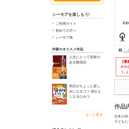
シーモアを楽しもう!
ご利用ガイド
初めての方へ
シーモア島
作家のオススメ作品
こ
人生にとって意味の
【重
ある勉強法
本作
う､
明日がちょっと楽し
みになるコツ 頭がよ
くなるひみつ
作品
もっと見る
日本が誇
子どもた