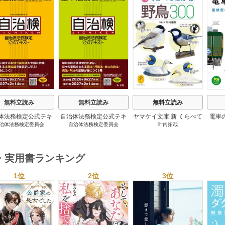
s
無料立読み
無料立読み
無料立読み
体法務検定公式テキ
自治体法務検定公式テキ
ヤマケイ文庫 新 くらべて
電車
治体法務検定委員会
自治体法務検定委員会
叶内拓哉
 政策法務編 ２０
スト 基本法務編 ２０
わかる野鳥300 1巻
６年度検定対応 1巻
２６年度検定対応 1巻
・実用書ランキング
1位
2位
3位
s