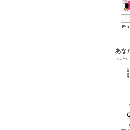
夜伽
の
あな
あなたが