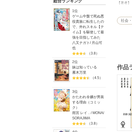
総合ランキング
【著者】
陰山英男
1位
川勝平太
ゲーム中盤で死ぬ悪
小山泰生
社会
役貴族に転生したの
藤原和博
で、外れスキル【テ
米澤明憲
イム】を駆使して最
強を目指してみた
【CONT
八又ナガト
/
月山可
●第一章
也
●第二章
（3.8）
●第三章
●第四章
2位
作品
妹は知っている
雁木万里
（4.5）
3位
かたわれ令嬢が男装
する理由（コミッ
ク）
雨宮 レイ．
/
MONA
/
SORAJIMA
（3.8）