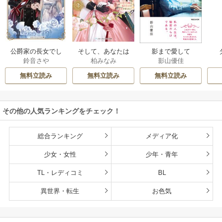
公爵家の長女でし
そして、あなたは
影まで愛して
鈴音さや
柏みなみ
影山優佳
た
私を捨てる
無料立読み
無料立読み
無料立読み
その他の人気ランキングをチェック！
総合ランキング
メディア化
少女・女性
少年・青年
TL・レディコミ
BL
異世界・転生
お色気