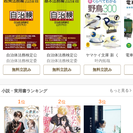
自治体法務検定公
自治体法務検定公
ヤマケイ文庫 新 く
電車
自治体法務検定委
自治体法務検定委
叶内拓哉
式テキスト 政策
式テキスト 基本
らべてわかる野鳥3
型
員会
員会
法務編 ２０２６
法務編 ２０２６
00 1巻
無料立読み
無料立読み
無料立読み
年度検定対応 1巻
年度検定対応 1巻
もっと見る
小説・実用書ランキング
1
2
3
位
位
位