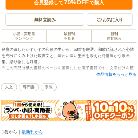
70%OFF
会員登録して
で購入
無料立読み
お気に入り
小説・実用書
最新刊
新刊
ランキング
を見る
自動購入
良寛の遺したかずかずの和歌の中から、68首を厳選。和歌に託された心情
を充分にくみ上げた鑑賞文と、味わい深い墨画を添えた詩情豊かな歌画
集。贈り物にも好適。
※この商品は紙の書籍のページを画像にした電子書籍です。文字だけを拡
大することはできませんので、予めご了承ください。試し読みファイルに
作品情報をもっと見る
より、ご購入前にお手持ちの端末での表示をご確認ください。
人文
専門書
宗教
1巻から
｜
最新刊から