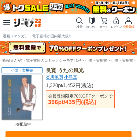
検索
はじめて
カート
ログイン
会員登録
漫画（マンガ）・電子書籍が国内最大級!!
漫画(まんが)・電子書籍のコミックシーモアTOP
小説・実用書
小説・実用書
良寛 うたの風光
小説・実用書
谷川敏朗
小島直
1,320pt/1,452円(税込)
会員登録限定70%OFFクーポンで
396pt/435円(税込)
1巻配信中