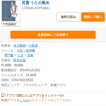
良寛 うたの風光
1,320pt/1,452円(税込)
無料立読み
登録して購入
作品紹介
会員登録して全巻購入
作家名：
谷川敏朗
/
小島直
ジャンル：
小説・実用書
専門書
>
人文
>
宗教
出版社：
鈴木出版
DL期限：無期限
配信開始日：2014年5月28日
ファイルサイズ：24.4MB
ISBN：9784790210559
対応ビューア：ブラウザビューア、本棚アプリ
｢アプリで読む｣にはアプリをインストール!
本棚アプリを
こちら
からインストールしてください