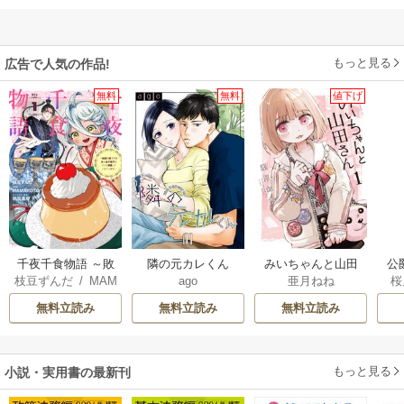
もっと見る
広告で人気の作品!
無料
無料
値下げ
千夜千食物語 ～敗
隣の元カレくん
みいちゃんと山田
公
枝豆ずんだ
/
MAM
ago
亜月ねね
桜
国の姫ですが氷の
さん
は
AKOTO
/
鴉羽凛燈
皇子殿下がどうも
無料立読み
無料立読み
無料立読み
溺愛してくれてい
ます～
もっと見る
小説・実用書の最新刊