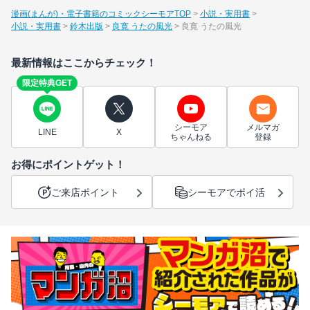
漫画(まんが)・電子書籍のコミックシーモアTOP
小説・実用書
小説・実用書
鈴木出版
良寛 うたの風光
良寛 うたの風光
最新情報はここからチェック！
限定特典GET
シーモア
メルマガ
LINE
X
ちゃんねる
登録
お得にポイントゲット！
ご来店ポイント
シーモアでポイ活