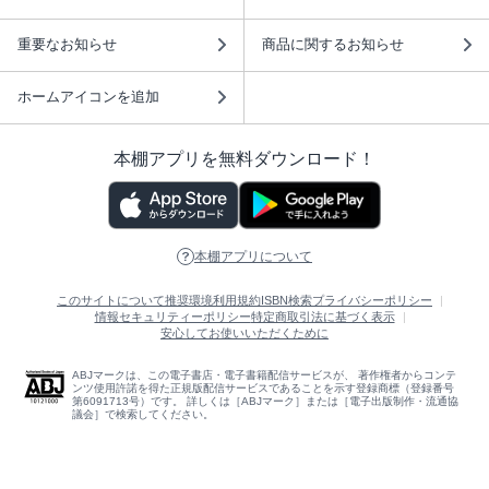
重要なお知らせ
商品に関するお知らせ
ホームアイコンを追加
本棚アプリを無料ダウンロード！
本棚アプリについて
このサイトについて
推奨環境
利用規約
ISBN検索
プライバシーポリシー
情報セキュリティーポリシー
特定商取引法に基づく表示
安心してお使いいただくために
ABJマークは、この電子書店・電子書籍配信サービスが、 著作権者からコンテ
ンツ使用許諾を得た正規版配信サービスであることを示す登録商標（登録番号
第6091713号）です。 詳しくは［ABJマーク］または［電子出版制作・流通協
議会］で検索してください。
(C)NTTソルマーレ