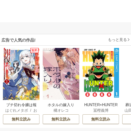
もっと見る
広告で人気の作品!
無料
ブチ切れ令嬢は報
ホタルの嫁入り
HUNTER×HUNTER
葬
はぐれメタボ
/
お
橘オレコ
冨樫義博
山
復を誓いました。
モノクロ版
おのいも
/
昌未
無料立読み
無料立読み
無料立読み