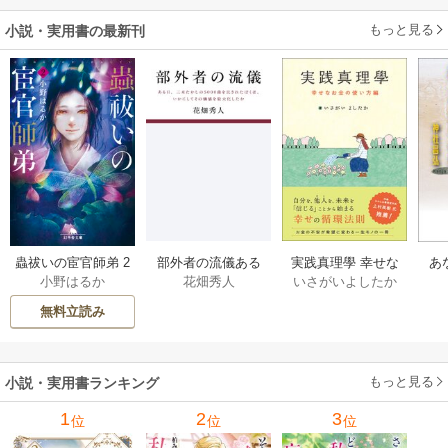
もっと見る
小説・実用書の最新刊
部外者の流儀ある
実践真理學 幸せな
蟲祓いの宦官師弟 2
あ
花畑秀人
いさがいよしたか
小野はるか
日、三木たかしの5
お金の使い方編 1巻
巻
せ
000曲を託されたぼ
無料立読み
くは、いかにして
その価値を最大化
したか 1巻
もっと見る
小説・実用書ランキング
1
2
3
位
位
位