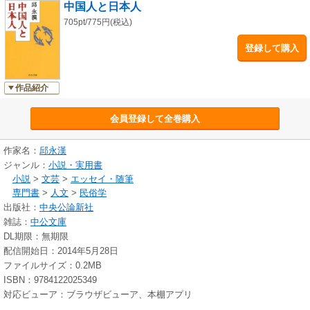
中国人と日本人
705pt/775円(税込)
登録して購入
作品紹介
会員登録して全巻購入
作家名：
邱永漢
ジャンル：
小説・実用書
小説
>
文芸
>
エッセイ・随筆
専門書
>
人文
>
民俗学
出版社：
中央公論新社
雑誌：
中公文庫
DL期限：無期限
配信開始日：2014年5月28日
ファイルサイズ：0.2MB
ISBN：9784122025349
対応ビューア：ブラウザビューア、本棚アプリ