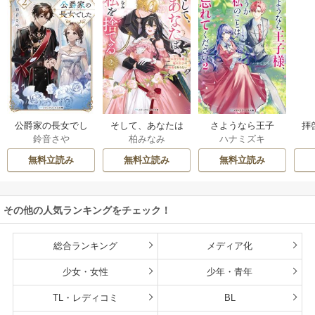
公爵家の長女でし
そして、あなたは
さようなら王子
拝
鈴音さや
柏みなみ
ハナミズキ
た
私を捨てる
様、どうか私のこ
様
とは忘れてくださ
無料立読み
無料立読み
無料立読み
い
その他の人気ランキングをチェック！
総合ランキング
メディア化
少女・女性
少年・青年
TL・レディコミ
BL