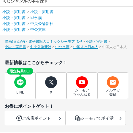
同じジャンルの本を探す
小説・実用書
>
小説・実用書
小説・実用書
>
邱永漢
小説・実用書
>
中央公論新社
小説・実用書
>
中公文庫
漫画(まんが)・電子書籍のコミックシーモアTOP
小説・実用書
小説・実用書
中央公論新社
中公文庫
中国人と日本人
中国人と日本人
最新情報はここからチェック！
限定特典GET
シーモア
メルマガ
LINE
X
ちゃんねる
登録
お得にポイントゲット！
ご来店ポイント
シーモアでポイ活