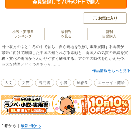
70%OFF
会員登録して
で購入
お気に入り
小説・実用書
最新刊
新刊
ランキング
を見る
自動購入
日中双方のふところの中で育ち、自ら現地を視察し事業展開する著者が、
繁栄に向けて離陸した中国の知られざる素顔と、両国人の気質の差異を実
務・文化の両面からわかりやすく解説する。アジアの時代をむかえた今、
巨大な隣国とどうつきあうか……。
作品情報をもっと見る
人文
文芸
専門書
小説
民俗学
エッセイ・随筆
1巻から
｜
最新刊から