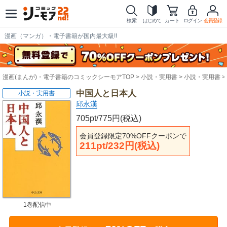
検索
はじめて
カート
ログイン
会員登録
漫画（マンガ）・電子書籍が国内最大級!!
漫画(まんが)・電子書籍のコミックシーモアTOP
小説・実用書
小説・実用書
中国人と日本人
小説・実用書
邱永漢
705pt/775円(税込)
会員登録限定70%OFFクーポンで
211pt/232円(税込)
1巻配信中