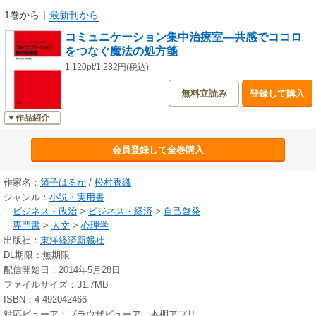
1巻から
｜
最新刊から
コミュニケーション集中治療室―共感でココロ
をつなぐ魔法の処方箋
1,120pt/1,232円(税込)
無料立読み
登録して購入
作品紹介
会員登録して全巻購入
作家名：
須子はるか
/
松村香織
ジャンル：
小説・実用書
ビジネス・政治
>
ビジネス・経済
>
自己啓発
専門書
>
人文
>
心理学
出版社：
東洋経済新報社
DL期限：無期限
配信開始日：2014年5月28日
ファイルサイズ：31.7MB
ISBN：4-492042466
対応ビューア：ブラウザビューア、本棚アプリ