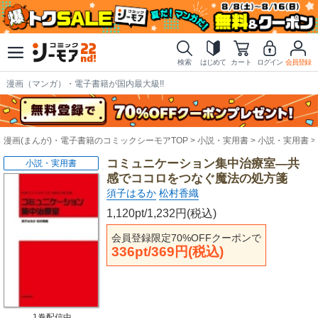
検索
はじめて
カート
ログイン
会員登録
漫画（マンガ）・電子書籍が国内最大級!!
漫画(まんが)・電子書籍のコミックシーモアTOP
小説・実用書
小説・実用書
コミュニケーション集中治療室―共
小説・実用書
感でココロをつなぐ魔法の処方箋
須子はるか
松村香織
1,120pt/1,232円(税込)
会員登録限定70%OFFクーポンで
336pt/369円(税込)
1巻配信中