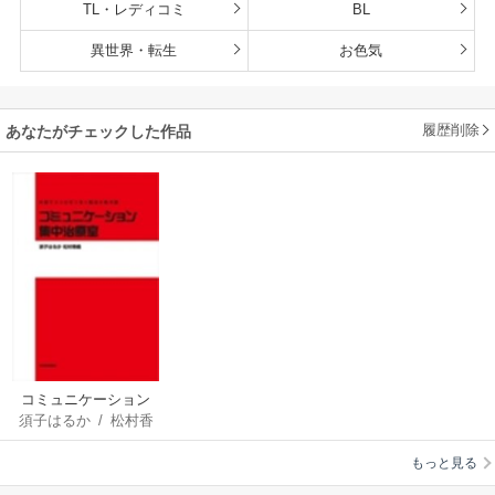
TL・レディコミ
BL
異世界・転生
お色気
履歴削除
あなたがチェックした作品
コミュニケーション
須子はるか
/
松村香
集中治療室―共感で
織
ココロをつなぐ魔法
もっと見る
の処方箋