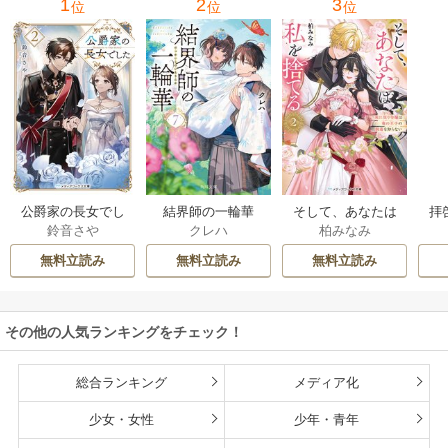
1
2
3
位
位
位
公爵家の長女でし
結界師の一輪華
そして、あなたは
拝
鈴音さや
クレハ
柏みなみ
た
私を捨てる
様
無料立読み
無料立読み
無料立読み
その他の人気ランキングをチェック！
総合ランキング
メディア化
少女・女性
少年・青年