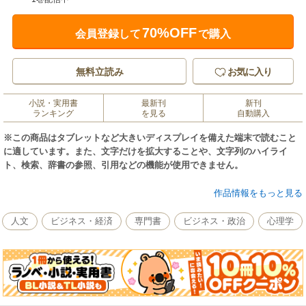
70%OFF
会員登録して
で購入
無料立読み
お気に入り
小説・実用書
最新刊
新刊
ランキング
を見る
自動購入
※この商品はタブレットなど大きいディスプレイを備えた端末で読むこと
に適しています。また、文字だけを拡大することや、文字列のハイライ
ト、検索、辞書の参照、引用などの機能が使用できません。
仕事や恋愛がうまくいかないのは、コミュニケーション疾患だからだ！ 同
作品情報をもっと見る
書では、人気セミナーで話題沸騰の女医とナースが、あなたの症状を診断
し、最新の治療法で完治させる。
人文
ビジネス・経済
専門書
ビジネス・政治
心理学
【主な内容】第１診療室 伝えたつもりがひとりよがり病／第２診療室 オレ
オレ症候群／第３診療室 会話マンネリ化ウイルス／第４診療室 ネガティブ
な思い込みシンドローム／第５診療室 自己主張不全症候群