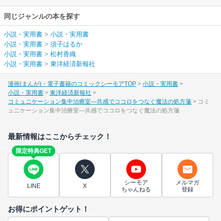
同じジャンルの本を探す
小説・実用書
>
小説・実用書
小説・実用書
>
須子はるか
小説・実用書
>
松村香織
小説・実用書
>
東洋経済新報社
漫画(まんが)・電子書籍のコミックシーモアTOP
小説・実用書
小説・実用書
東洋経済新報社
コミュニケーション集中治療室―共感でココロをつなぐ魔法の処方箋
コミ
ュニケーション集中治療室―共感でココロをつなぐ魔法の処方箋
最新情報はここからチェック！
限定特典GET
シーモア
メルマガ
LINE
X
ちゃんねる
登録
お得にポイントゲット！