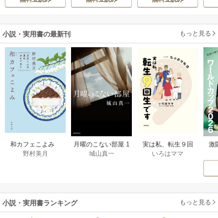
もっと見る
小説・実用書の最新刊
激
和カフェこよみ
月曜のこない部屋 1
実は私、転生９回
野村美月
城山真一
いろはママ
前
五月くんの夏のお
巻
生です マンガ
ー
もてなし 1巻
私の前世物語 1巻
もっと見る
小説・実用書ランキング