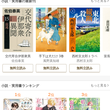
もっと見る
小説・実用書の最新刊
交代寄合伊那衆異
手下は犬だけ 3巻
西村京太郎トラベ
宣長
佐伯泰英
風野真知雄
西村京太郎
聞 15巻
ルミステリー・セ
レクション 2巻
無料立読み
無料立読み
無料立読み
もっと見る
小説・実用書ランキング
1
2
3
位
位
位