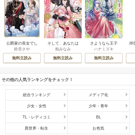
公爵家の長女でし
そして、あなたは
さようなら王子
拝
鈴音さや
柏みなみ
ハナミズキ
た
私を捨てる
様、どうか私のこ
様
とは忘れてくださ
無料立読み
無料立読み
無料立読み
い
その他の人気ランキングをチェック！
総合ランキング
メディア化
少女・女性
少年・青年
TL・レディコミ
BL
異世界・転生
お色気