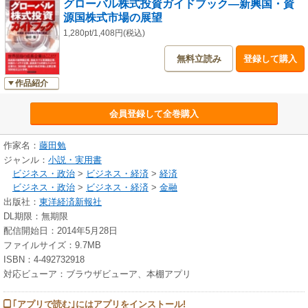
グローバル株式投資ガイドブック―新興国・資
源国株式市場の展望
1,280pt/1,408円(税込)
無料立読み
登録して購入
作品紹介
会員登録して全巻購入
作家名：
藤田勉
ジャンル：
小説・実用書
ビジネス・政治
>
ビジネス・経済
>
経済
ビジネス・政治
>
ビジネス・経済
>
金融
出版社：
東洋経済新報社
DL期限：無期限
配信開始日：2014年5月28日
ファイルサイズ：9.7MB
ISBN：4-492732918
対応ビューア：ブラウザビューア、本棚アプリ
｢アプリで読む｣にはアプリをインストール!