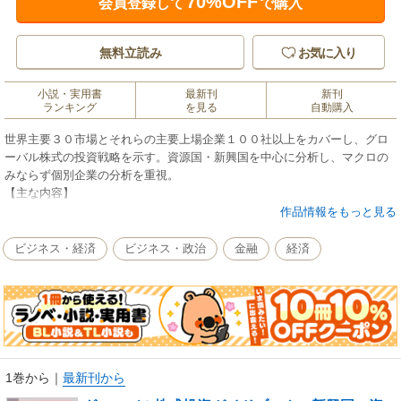
70%OFF
会員登録して
で購入
無料立読み
お気に入り
小説・実用書
最新刊
新刊
ランキング
を見る
自動購入
世界主要３０市場とそれらの主要上場企業１００社以上をカバーし、グロ
ーバル株式の投資戦略を示す。資源国・新興国を中心に分析し、マクロの
みならず個別企業の分析を重視。
【主な内容】
第１章 なぜ、今、グローバル株式投資なのか／第２章 BRICs時代から
作品情報をもっと見る
アジア新興国時代へ／第３章 アジア新興国時代の到来／第４章 急拡大
する資源国株式市場／第５章 ハイテク企業が牽引する米国株式市場／第
ビジネス・経済
ビジネス・政治
金融
経済
６章 揺れる欧州株式市場の中で光る企業／第７章 グローバル株式投資
のノウハウ
1巻から
｜
最新刊から