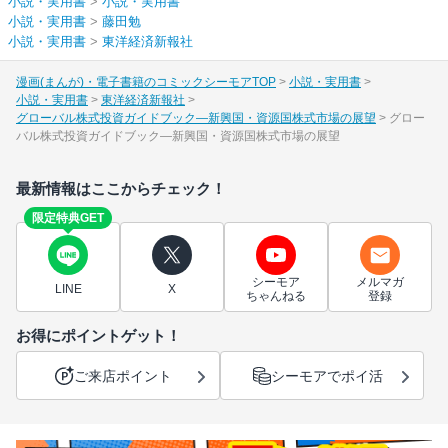
小説・実用書
>
小説・実用書
小説・実用書
>
藤田勉
小説・実用書
>
東洋経済新報社
漫画(まんが)・電子書籍のコミックシーモアTOP
小説・実用書
小説・実用書
東洋経済新報社
グローバル株式投資ガイドブック―新興国・資源国株式市場の展望
グロー
バル株式投資ガイドブック―新興国・資源国株式市場の展望
最新情報はここからチェック！
限定特典GET
シーモア
メルマガ
LINE
X
ちゃんねる
登録
お得にポイントゲット！
ご来店ポイント
シーモアでポイ活