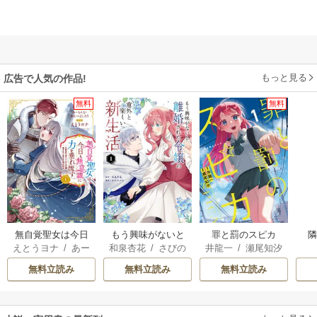
もっと見る
広告で人気の作品!
無料
無料
無自覚聖女は今日
もう興味がないと
罪と罰のスピカ
えとうヨナ
/
あー
和泉杏花
/
さびの
井龍一
/
瀬尾知汐
も無意識に力を垂
離婚された令嬢の
もんど
/
あんべよ
ぶち
れ流す ～公爵家
意外と楽しい新生
無料立読み
無料立読み
無料立読み
しろう
の落ちこぼれ令
活
嬢、嫁ぎ先で幸せ
を掴み取る～