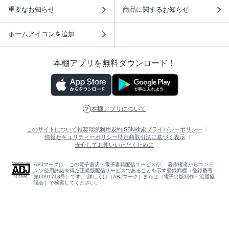
重要なお知らせ
商品に関するお知らせ
ホームアイコンを追加
本棚アプリを無料ダウンロード！
本棚アプリについて
このサイトについて
推奨環境
利用規約
ISBN検索
プライバシーポリシー
情報セキュリティーポリシー
特定商取引法に基づく表示
安心してお使いいただくために
ABJマークは、この電子書店・電子書籍配信サービスが、 著作権者からコンテ
ンツ使用許諾を得た正規版配信サービスであることを示す登録商標（登録番号
第6091713号）です。 詳しくは［ABJマーク］または［電子出版制作・流通協
議会］で検索してください。
(C)NTTソルマーレ