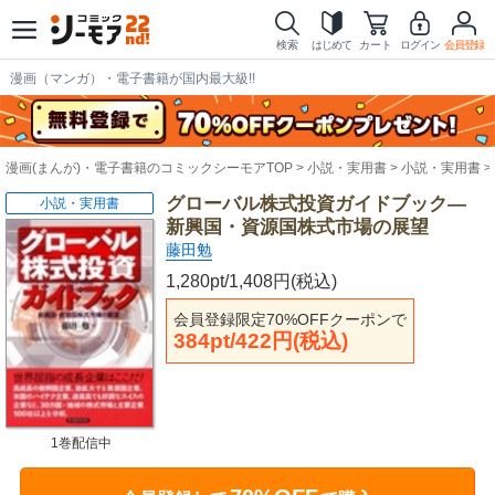
検索
はじめて
カート
ログイン
会員登録
漫画（マンガ）・電子書籍が国内最大級!!
漫画(まんが)・電子書籍のコミックシーモアTOP
小説・実用書
小説・実用書
グローバル株式投資ガイドブック―
小説・実用書
新興国・資源国株式市場の展望
藤田勉
1,280pt/1,408円(税込)
会員登録限定70%OFFクーポンで
384pt/422円(税込)
1巻配信中