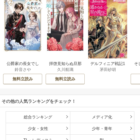
公爵家の長女でし
拝啓見知らぬ旦那
そ
デルフィニア戦記1
鈴音さや
久川航璃
茅田砂胡
た
様、離婚していた
だきます
無料立読み
無料立読み
その他の人気ランキングをチェック！
総合ランキング
メディア化
少女・女性
少年・青年