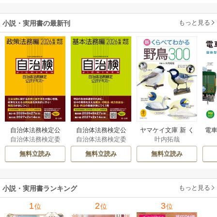
もっと見る
小説・実用書の最新刊
自治体法務検定公
自治体法務検定公
ヤマケイ文庫 新 く
電車
自治体法務検定委
自治体法務検定委
叶内拓哉
式テキスト 政策
式テキスト 基本
らべてわかる野鳥3
型
員会
員会
法務編 ２０２６
法務編 ２０２６
00 1巻
無料立読み
無料立読み
無料立読み
年度検定対応 1巻
年度検定対応 1巻
もっと見る
小説・実用書ランキング
1
2
3
位
位
位