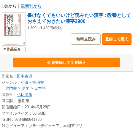
1巻から
｜
最新刊から
書けなくてもいいけど読みたい漢字 : 教養として
おさえておきたい漢字2900
1,300pt/1,430円(税込)
無料立読み
登録して購入
作品紹介
会員登録して全巻購入
作家名：
田中春泥
ジャンル：
小説・実用書
専門書
>
語学
>
日本語
出版社：
ベレ出版
DL期限：無期限
配信開始日：2014年5月28日
ファイルサイズ：56.5MB
ISBN：9784860641788
対応ビューア：ブラウザビューア、本棚アプリ