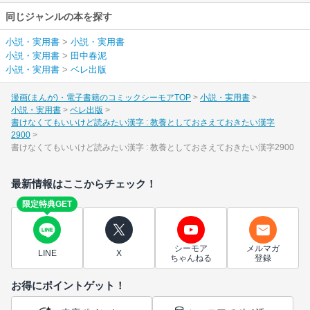
同じジャンルの本を探す
小説・実用書
>
小説・実用書
小説・実用書
>
田中春泥
小説・実用書
>
ベレ出版
漫画(まんが)・電子書籍のコミックシーモアTOP
小説・実用書
小説・実用書
ベレ出版
書けなくてもいいけど読みたい漢字 : 教養としておさえておきたい漢字
2900
書けなくてもいいけど読みたい漢字 : 教養としておさえておきたい漢字2900
最新情報はここからチェック！
限定特典GET
シーモア
メルマガ
LINE
X
ちゃんねる
登録
お得にポイントゲット！