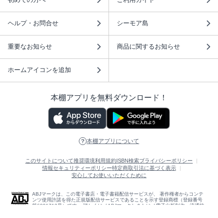
ヘルプ・お問合せ
シーモア島
重要なお知らせ
商品に関するお知らせ
ホームアイコンを追加
本棚アプリを無料ダウンロード！
本棚アプリについて
このサイトについて
推奨環境
利用規約
ISBN検索
プライバシーポリシー
情報セキュリティーポリシー
特定商取引法に基づく表示
安心してお使いいただくために
ABJマークは、この電子書店・電子書籍配信サービスが、 著作権者からコンテ
ンツ使用許諾を得た正規版配信サービスであることを示す登録商標（登録番号
第6091713号）です。 詳しくは［ABJマーク］または［電子出版制作・流通協
議会］で検索してください。