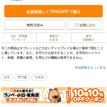
70%OFF
会員登録して
で購入
無料立読み
お気に入り
小説・実用書
最新刊
新刊
ランキング
を見る
自動購入
※この商品はタブレットなど大きいディスプレイを備えた端末で読むこと
に適しています。また、文字だけを拡大することや、文字列のハイライ
ト、検索、辞書の参照、引用などの機能が使用できません。
教養としてこれだけは押さえておきたい漢字2900を例文、語釈とともに収
作品情報をもっと見る
録。本書は3部構成でPART1は漢語編（音読みの漢字）PART2は和語編
（訓読みの漢字）PART3は和漢複合語編（音訓読みの漢字と漢語を和語化
語学
専門書
日本語
した漢字）。読めそうでなかなか読めない漢字、意味はなんとなくわかる
が正確に読めない漢字を例文と一緒に覚えるようになっています。