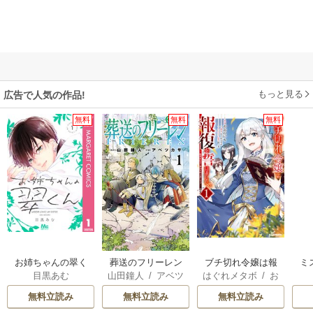
もっと見る
広告で人気の作品!
無料
無料
無料
お姉ちゃんの翠く
葬送のフリーレン
ブチ切れ令嬢は報
ミ
目黒あむ
山田鐘人
/
アベツ
はぐれメタボ
/
お
ん
復を誓いました。
カサ
おのいも
/
昌未
無料立読み
無料立読み
無料立読み