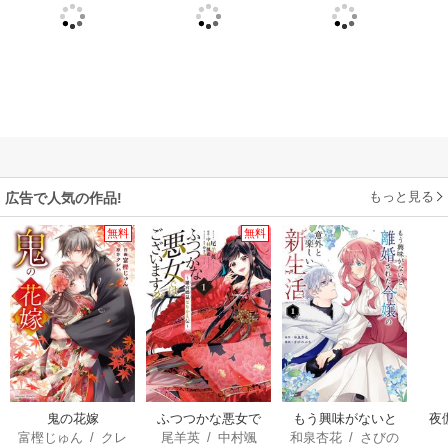
もっと見る
広告で人気の作品!
無料
無料
鬼の花嫁
ふつつかな悪女で
もう興味がないと
夜
富樫じゅん
/
クレ
尾羊英
/
中村颯
和泉杏花
/
さびの
はございますが ～
離婚された令嬢の
は