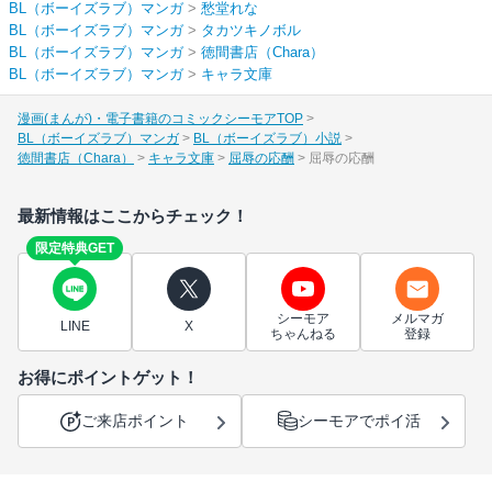
BL（ボーイズラブ）マンガ
>
愁堂れな
BL（ボーイズラブ）マンガ
>
タカツキノボル
BL（ボーイズラブ）マンガ
>
徳間書店（Chara）
BL（ボーイズラブ）マンガ
>
キャラ文庫
漫画(まんが)・電子書籍のコミックシーモアTOP
BL（ボーイズラブ）マンガ
BL（ボーイズラブ）小説
徳間書店（Chara）
キャラ文庫
屈辱の応酬
屈辱の応酬
最新情報はここからチェック！
限定特典GET
シーモア
メルマガ
LINE
X
ちゃんねる
登録
お得にポイントゲット！
ご来店ポイント
シーモアでポイ活