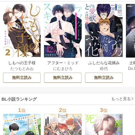
しもべの王子様
ふしだらな花摘み
アフター・ミッド
土
たつもとみお
鈴代
にむまひろ
Do.
【描き下ろしおま
男 20巻
ナイト・スキン
上
け付き特装版】 2巻
［ばら売り］ 42巻
な
無料立読み
無料立読み
無料立読み
もっと見る
BL小説ランキング
1
2
3
位
位
位