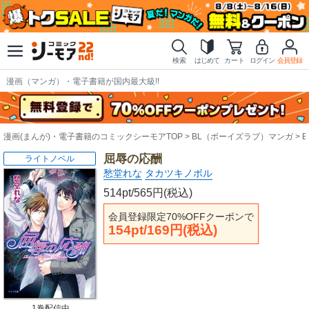
検索
はじめて
カート
ログイン
会員登録
漫画（マンガ）・電子書籍が国内最大級!!
漫画(まんが)・電子書籍のコミックシーモアTOP
BL（ボーイズラブ）マンガ
屈辱の応酬
ライトノベル
愁堂れな
タカツキノボル
514pt/565円(税込)
会員登録限定70%OFFクーポンで
154pt/169円(税込)
1巻配信中