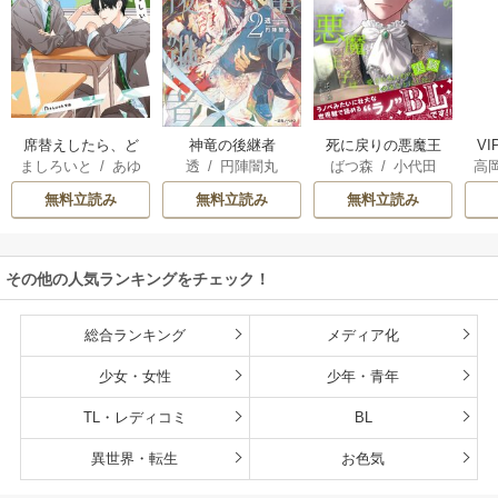
席替えしたら、ど
神竜の後継者
死に戻りの悪魔王
V
ましろいと
/
あゆ
透
/
円陣闇丸
ばつ森
/
小代田
高
うやら後ろの男が
子は、愛されるた
河
俺のこと好きらし
めの実験をはじめ
無料立読み
無料立読み
無料立読み
い
ることにした。
その他の人気ランキングをチェック！
総合ランキング
メディア化
少女・女性
少年・青年
TL・レディコミ
BL
異世界・転生
お色気