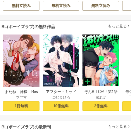
ハ
希
/
ゆき哉
ぶち
雛宮蝶鼠とりかえ
意外と楽しい新生
無料立読み
無料立読み
無料立読み
伝～
活
もっと見る
BL(ボーイズラブ)の無料作品
ぞんBITCH!!! 第1話
最
またね、神様 Res
アフター・ミッド
nぽぽ
ヴヤマ
にむまひろ
し
tart［ばら売り］
ナイト・スキン
ー
プロローグ
［ばら売り］ 第1話
2冊無料
1冊無料
10冊無料
もっと見る
BL(ボーイズラブ)の最新刊