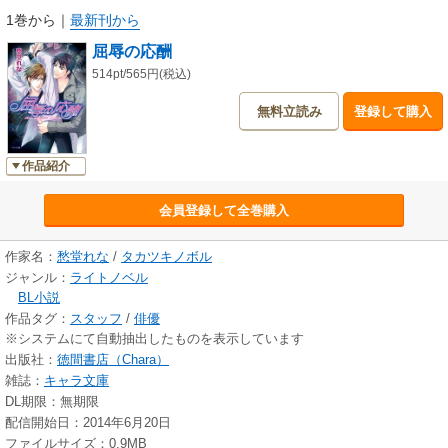
1巻から
｜
最新刊から
屈辱の応酬
514pt/565円(税込)
無料立読み
登録して購入
作品紹介
会員登録して全巻購入
作家名：
愁堂れな
/
タカツキノボル
ジャンル：
ライトノベル
BL小説
作品タグ：
スタッフ
/
俳優
※システムにて自動抽出したものを表示しています
出版社：
徳間書店（Chara）
雑誌：
キャラ文庫
DL期限：無期限
配信開始日：2014年6月20日
ファイルサイズ：0.9MB