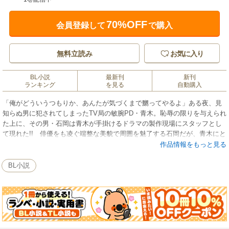
70%OFF
会員登録して
で購入
無料立読み
お気に入り
BL小説
最新刊
新刊
ランキング
を見る
自動購入
「俺がどういうつもりか、あんたが気づくまで嬲ってやるよ」ある夜、見
知らぬ男に犯されてしまったTV局の敏腕PD・青木。恥辱の限りを与えられ
た上に、その男・石岡は青木が手掛けるドラマの製作現場にスタッフとし
て現れた!! 俳優をも凌ぐ端整な美貌で周囲を魅了する石岡だが、青木にと
ってそれは陵辱の日々のはじまりで……!? 非情を自負する男が堕ちた罠
作品情報をもっと見る
――セクシャルLOVE。 ※電子版には、紙版に収録されている挿絵は収録
されていません。
BL小説