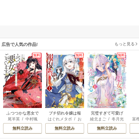
もっと見る
広告で人気の作品!
無料
無料
無料
ふつつかな悪女で
ブチ切れ令嬢は報
完璧すぎて可愛げ
尾羊英
/
中村颯
はぐれメタボ
/
お
綾北まご
/
冬月光
富
はございますが ～
復を誓いました。
がないと婚約破棄
希
/
ゆき哉
おのいも
/
昌未
輝
/
昌未
雛宮蝶鼠とりかえ
された聖女は隣国
無料立読み
無料立読み
無料立読み
伝～
に売られる