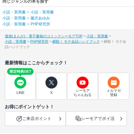
同じジャンルの本を探す
小説・実用書
>
小説・実用書
小説・実用書
>
藤沢あゆみ
小説・実用書
>
PHP研究所
漫画(まんが)・電子書籍のコミックシーモアTOP
小説・実用書
小説・実用書
PHP研究所
瞬殺！ モテ会話ハンドブック
瞬殺！ モテ会
話ハンドブック
最新情報はここからチェック！
限定特典GET
シーモア
メルマガ
LINE
X
ちゃんねる
登録
お得にポイントゲット！
ご来店ポイント
シーモアでポイ活