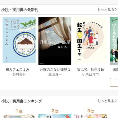
もっと見る
小説・実用書の最新刊
激
和カフェこよみ
月曜のこない部屋 1
実は私、転生９回
野村美月
城山真一
いろはママ
前
五月くんの夏のお
巻
生です マンガ
ー
もてなし 1巻
私の前世物語 1巻
もっと見る
小説・実用書ランキング
1
2
3
位
位
位