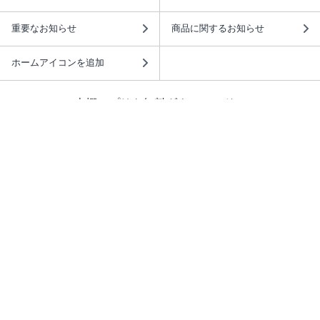
重要なお知らせ
商品に関するお知らせ
ホームアイコンを追加
本棚アプリを無料ダウンロード！
本棚アプリについて
このサイトについて
推奨環境
利用規約
ISBN検索
プライバシーポリシー
情報セキュリティーポリシー
特定商取引法に基づく表示
安心してお使いいただくために
ABJマークは、この電子書店・電子書籍配信サービスが、 著作権者からコンテ
ンツ使用許諾を得た正規版配信サービスであることを示す登録商標（登録番号
第6091713号）です。 詳しくは［ABJマーク］または［電子出版制作・流通協
議会］で検索してください。
(C)NTTソルマーレ