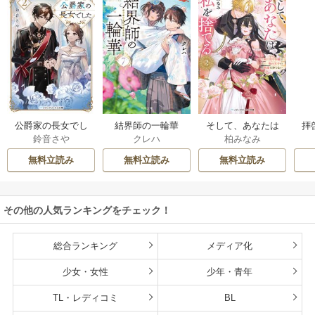
公爵家の長女でし
結界師の一輪華
そして、あなたは
拝
鈴音さや
クレハ
柏みなみ
た
私を捨てる
様
無料立読み
無料立読み
無料立読み
その他の人気ランキングをチェック！
総合ランキング
メディア化
少女・女性
少年・青年
TL・レディコミ
BL