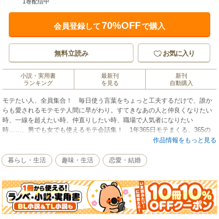
1巻配信中
70%OFF
会員登録して
で購入
無料立読み
お気に入り
小説・実用書
最新刊
新刊
ランキング
を見る
自動購入
モテたい人、全員集合！ 毎日使う言葉をちょっと工夫するだけで、誰か
らも愛されるモテモテ人間に早がわり。すてきなあの人と仲良くなりたい
時、一線を超えたい時、仲直りしたい時、職場で人気者になりたい
時……、男でも女でも使えるモテ会話集！ 1年365日モテまくる、365の
ラブ・フレーズ！ プライベートでも、職場でも、人間関係を好転させて
作品情報をもっと見る
人気者になること間違いなし！です。もちろん、意中のあの人をオトす時
にも有効です。
暮らし・生活
趣味・生活
恋愛・結婚