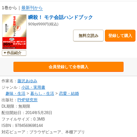
1巻から
｜
最新刊から
瞬殺！ モテ会話ハンドブック
909pt/999円(税込)
無料立読み
登録して購入
作品紹介
会員登録して全巻購入
作家名：
藤沢あゆみ
ジャンル：
小説・実用書
趣味・生活
>
暮らし・生活
>
恋愛・結婚
出版社：
PHP研究所
DL期限：無期限
配信開始日：2014年5月28日
ファイルサイズ：0.3MB
ISBN：9784569698144
対応ビューア：ブラウザビューア、本棚アプリ