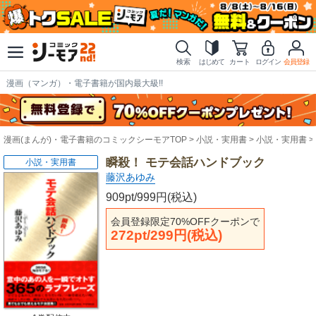
検索
はじめて
カート
ログイン
会員登録
漫画（マンガ）・電子書籍が国内最大級!!
漫画(まんが)・電子書籍のコミックシーモアTOP
小説・実用書
小説・実用書
瞬殺！ モテ会話ハンドブック
小説・実用書
藤沢あゆみ
909pt/999円(税込)
会員登録限定70%OFFクーポンで
272pt/299円(税込)