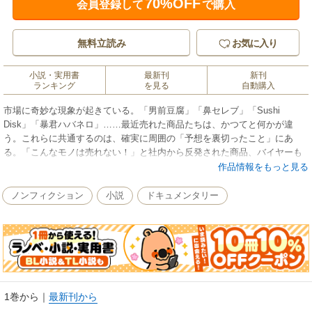
70%OFF
会員登録して
で購入
無料立読み
お気に入り
小説・実用書
最新刊
新刊
ランキング
を見る
自動購入
市場に奇妙な現象が起きている。「男前豆腐」「鼻セレブ」「Sushi
Disk」「暴君ハバネロ」……最近売れた商品たちは、かつてと何かが違
う。これらに共通するのは、確実に周囲の「予想を裏切ったこと」にあ
る。「こんなモノは売れない！」と社内から反発された商品、バイヤーも
無視する商品……その予想に反し、消費者の反響を呼ぶ。大手の広告代理
作品情報をもっと見る
店も苦戦する「“今”の市場」では、こんな商品“ばかり”が売れ、人々を戸惑
わせる。本書は、深く切り込む企業取材に定評のある著者が、この難解な
ノンフィクション
小説
ドキュメンタリー
市場の中でヒットとなった商品の「なぜ売れたのか」「どうすればこんな
モノが生み出せるのか」の核心にギリギリまで迫る。また「450gもある
『男前豆腐』が売れる理由は」「『ケータイ』、今や大きい方が売れるの
はなぜ」など、「市場に何が起きているのか」を鋭く考察する。今までの
手法では売れない。気付いた会社はもう始めている――。
1巻から
｜
最新刊から