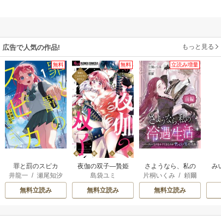
もっと見る
広告で人気の作品!
無料
無料
立読み増量
罪と罰のスピカ
夜伽の双子―贄姫
さようなら、私の
み
井龍一
/
瀬尾知汐
島袋ユミ
片桐いくみ
/
頼爾
は二人の王子に愛
冷遇生活 ～パーテ
される―
ィーで声をかけて
無料立読み
無料立読み
無料立読み
きたのがヤバい男
だった件