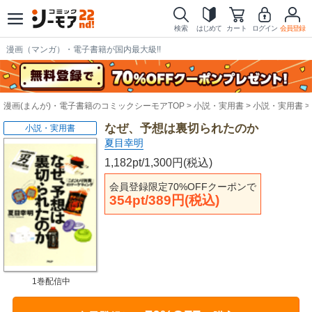
検索
はじめて
カート
ログイン
会員登録
漫画（マンガ）・電子書籍が国内最大級!!
漫画(まんが)・電子書籍のコミックシーモアTOP
小説・実用書
小説・実用書
なぜ、予想は裏切られたのか
小説・実用書
夏目幸明
1,182pt/1,300円(税込)
会員登録限定70%OFFクーポンで
354pt/389円(税込)
1巻配信中