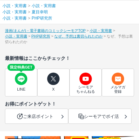
小説・実用書
>
小説・実用書
小説・実用書
>
夏目幸明
小説・実用書
>
PHP研究所
漫画(まんが)・電子書籍のコミックシーモアTOP
小説・実用書
小説・実用書
PHP研究所
なぜ、予想は裏切られたのか
なぜ、予想は裏
切られたのか
最新情報はここからチェック！
限定特典GET
シーモア
メルマガ
LINE
X
ちゃんねる
登録
お得にポイントゲット！
ご来店ポイント
シーモアでポイ活