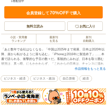
1巻配信中
70%OFF
会員登録して
で購入
無料立読み
お気に入り
小説・実用書
最新刊
新刊
ランキング
を見る
自動購入
「あと数年で会社はなくなる」「中国は2025年まで発展、日本は2020年以
降、崖から転がるように落ち込む」「iPhoneは2016年に製造終了」……本
書で語られる、衝撃的な予言の数々だ。客観的にみれば、日本を取り囲む
状況は、真っ暗。にもかかわらず、「これからの日本は、チャンスに溢れ
ている」と著者は言い切る。しかし、それは「今希望を描き、行動を起こ
作品情報をもっと見る
す」ことを選んだ人のみ。つまり、今この瞬間のあなたの選択こそが、こ
れから10年、活躍できるか、後悔する人生を送るかのターニングポイント
ビジネス・経済
ビジネス・政治
自己啓発
経済
なのだ。「これからの10年はどうなる？」「日本人だけがつかめるチャン
スとは？」「若手ビジネスパーソンが今、すべきこととは？」「30代・40
代の役割とは？」……答えはすべて、本書の中にある！カリスマ経営コン
サルタント・神田昌典が満を持して送る渾身の人生論、ついに完成。