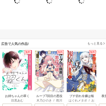
もっと見る
広告で人気の作品!
無料
無料
無料
お姉ちゃんの翠く
ループ7回目の悪役
ブチ切れ令嬢は報
夜
目黒あむ
木乃ひのき
/
雨川
はぐれメタボ
/
お
ん
令嬢は、元敵国で
復を誓いました。
は
透子
/
八美☆わん
おのいも
/
昌未
自由気ままな花嫁