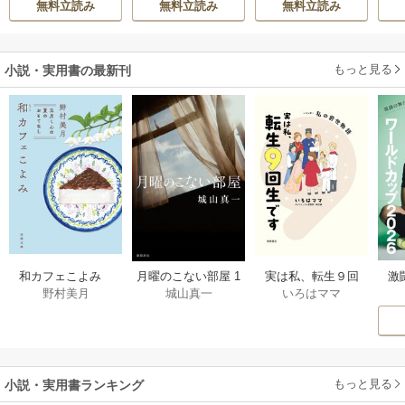
無料立読み
無料立読み
無料立読み
生活を満喫する
もっと見る
小説・実用書の最新刊
激
和カフェこよみ
月曜のこない部屋 1
実は私、転生９回
野村美月
城山真一
いろはママ
前
五月くんの夏のお
巻
生です マンガ
ー
もてなし 1巻
私の前世物語 1巻
もっと見る
小説・実用書ランキング