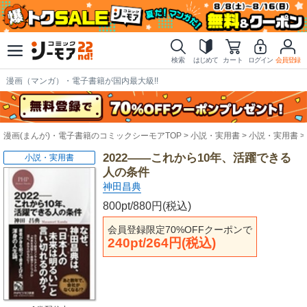
検索
はじめて
カート
ログイン
会員登録
漫画（マンガ）・電子書籍が国内最大級!!
漫画(まんが)・電子書籍のコミックシーモアTOP
小説・実用書
小説・実用書
2022――これから10年、活躍できる
小説・実用書
人の条件
神田昌典
800pt/880円(税込)
会員登録限定70%OFFクーポンで
240pt/264円(税込)