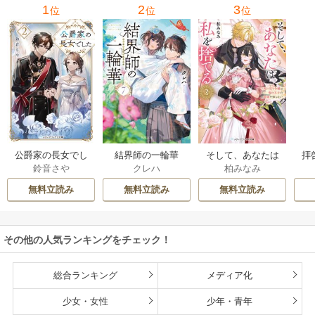
1
2
3
位
位
位
公爵家の長女でし
結界師の一輪華
そして、あなたは
拝
鈴音さや
クレハ
柏みなみ
た
私を捨てる
様
無料立読み
無料立読み
無料立読み
その他の人気ランキングをチェック！
総合ランキング
メディア化
少女・女性
少年・青年