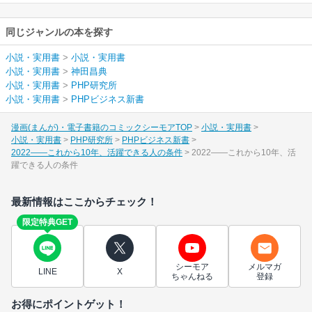
同じジャンルの本を探す
小説・実用書
>
小説・実用書
小説・実用書
>
神田昌典
小説・実用書
>
PHP研究所
小説・実用書
>
PHPビジネス新書
漫画(まんが)・電子書籍のコミックシーモアTOP
小説・実用書
小説・実用書
PHP研究所
PHPビジネス新書
2022――これから10年、活躍できる人の条件
2022――これから10年、活
躍できる人の条件
最新情報はここからチェック！
限定特典GET
シーモア
メルマガ
LINE
X
ちゃんねる
登録
お得にポイントゲット！