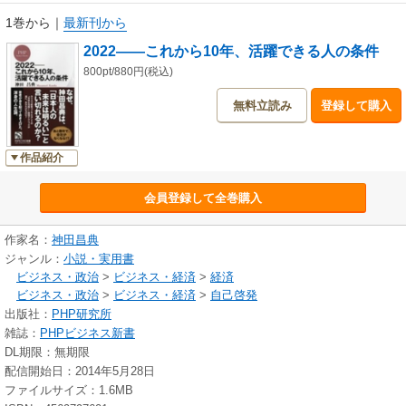
1巻から
｜
最新刊から
2022――これから10年、活躍できる人の条件
800pt/880円(税込)
無料立読み
登録して購入
作品紹介
会員登録して全巻購入
作家名：
神田昌典
ジャンル：
小説・実用書
ビジネス・政治
>
ビジネス・経済
>
経済
ビジネス・政治
>
ビジネス・経済
>
自己啓発
出版社：
PHP研究所
雑誌：
PHPビジネス新書
DL期限：無期限
配信開始日：2014年5月28日
ファイルサイズ：1.6MB