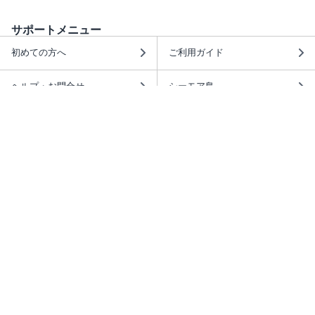
サポートメニュー
初めての方へ
ご利用ガイド
ヘルプ・お問合せ
シーモア島
重要なお知らせ
商品に関するお知らせ
ホームアイコンを追加
本棚アプリを無料ダウンロード！
本棚アプリについて
このサイトについて
推奨環境
利用規約
ISBN検索
プライバシーポリシー
情報セキュリティーポリシー
特定商取引法に基づく表示
安心してお使いいただくために