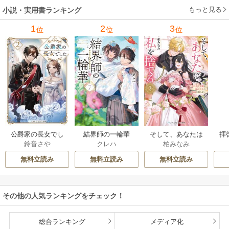
もっと見る
小説・実用書ランキング
1
2
3
位
位
位
公爵家の長女でし
結界師の一輪華
そして、あなたは
拝
鈴音さや
クレハ
柏みなみ
た
私を捨てる
様
無料立読み
無料立読み
無料立読み
その他の人気ランキングをチェック！
総合ランキング
メディア化