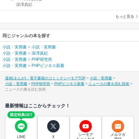
深澤真紀
技術
もっと見る
同じジャンルの本を探す
小説・実用書
>
小説・実用書
小説・実用書
>
深澤真紀
小説・実用書
>
PHP研究所
小説・実用書
>
PHPビジネス新書
漫画(まんが)・電子書籍のコミックシーモアTOP
小説・実用書
小説・実用書
PHP研究所
PHPビジネス新書
ニュースの裏を読む技術
ニュースの裏を読む技術
最新情報はここからチェック！
限定特典GET
シーモア
メルマガ
LINE
X