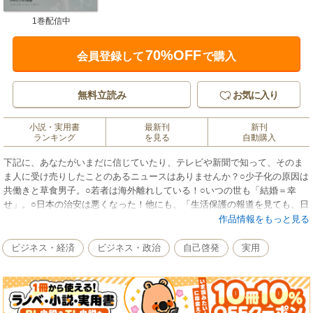
1巻配信中
70%OFF
会員登録して
で購入
無料立読み
お気に入り
小説・実用書
最新刊
新刊
ランキング
を見る
自動購入
下記に、あなたがいまだに信じていたり、テレビや新聞で知って、そのま
ま人に受け売りしたことのあるニュースはありませんか？○少子化の原因は
共働きと草食男子。○若者は海外離れしている！○いつの世も「結婚＝幸
せ」。○日本の治安は悪くなった！他にも、「生活保護の報道を見ても、日
本人は親を大切にしなくなった」「最近の若者は、ネットやらスマホやら
作品情報をもっと見る
で人間関係が希薄」などともっともらしく語られることを鵜呑みにしてい
ては、思考が停止してしまう！ 「草食男子」の名付け親が、誰でもアク
ビジネス・経済
ビジネス・政治
自己啓発
実用
セスできるデータを引きながら、常識のように扱われるニュースの裏側を
解説。情報社会に欠かせない、ニュースの読み方・捉え方を指南する。