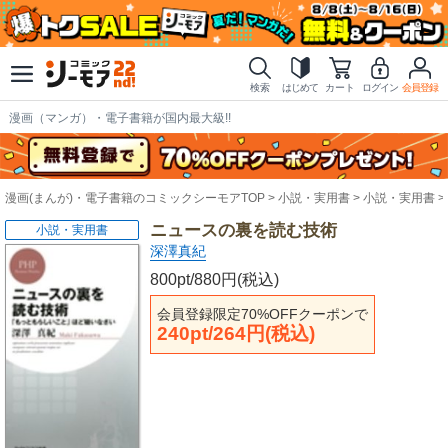
検索
はじめて
カート
ログイン
会員登録
漫画（マンガ）・電子書籍が国内最大級!!
漫画(まんが)・電子書籍のコミックシーモアTOP
小説・実用書
小説・実用書
ニュースの裏を読む技術
小説・実用書
深澤真紀
800pt/880円(税込)
会員登録限定70%OFFクーポンで
240pt/264円(税込)