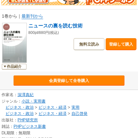
1巻から
｜
最新刊から
ニュースの裏を読む技術
800pt/880円(税込)
無料立読み
登録して購入
作品紹介
会員登録して全巻購入
作家名：
深澤真紀
ジャンル：
小説・実用書
ビジネス・政治
>
ビジネス・経済
>
実用
ビジネス・政治
>
ビジネス・経済
>
自己啓発
出版社：
PHP研究所
雑誌：
PHPビジネス新書
DL期限：無期限