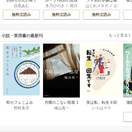
お姉ちゃんの翠く
ループ7回目の悪役
ブチ切れ令嬢は報
夜
目黒あむ
木乃ひのき
/
雨川
はぐれメタボ
/
お
ん
令嬢は、元敵国で
復を誓いました。
は
透子
/
八美☆わん
おのいも
/
昌未
自由気ままな花嫁
無料立読み
無料立読み
無料立読み
生活を満喫する
もっと見る
小説・実用書の最新刊
激
和カフェこよみ
月曜のこない部屋 1
実は私、転生９回
野村美月
城山真一
いろはママ
前
五月くんの夏のお
巻
生です マンガ
ー
もてなし 1巻
私の前世物語 1巻