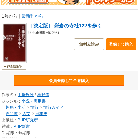
寺、円応寺、大船観音寺、常楽寺、今泉不動、称名寺、江島神社etc.
1巻から
｜
最新刊から
［決定版］ 鎌倉の寺社122を歩く
909pt/999円(税込)
無料立読み
登録して購入
作品紹介
会員登録して全巻購入
作家名：
山折哲雄
/
槇野修
ジャンル：
小説・実用書
趣味・生活
>
旅行
>
旅行ガイド
専門書
>
人文
>
日本史
出版社：
PHP研究所
雑誌：
PHP新書
DL期限：無期限