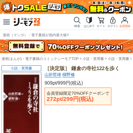
検索
はじめて
カート
ログイン
会員登録
漫画（マンガ）・電子書籍が国内最大級!!
漫画(まんが)・電子書籍のコミックシーモアTOP
小説・実用書
小説・実用書
［決定版］ 鎌倉の寺社122を歩く
小説・実用書
山折哲雄
槇野修
909pt/999円(税込)
会員登録限定70%OFFクーポンで
272pt/299円(税込)