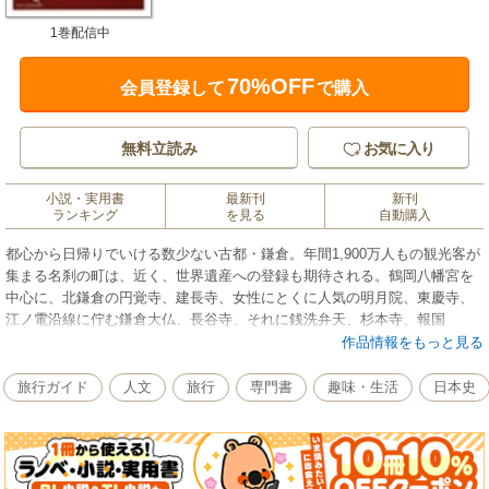
1巻配信中
70%OFF
会員登録して
で購入
無料立読み
お気に入り
小説・実用書
最新刊
新刊
ランキング
を見る
自動購入
都心から日帰りでいける数少ない古都・鎌倉。年間1,900万人もの観光客が
集まる名刹の町は、近く、世界遺産への登録も期待される。鶴岡八幡宮を
中心に、北鎌倉の円覚寺、建長寺、女性にとくに人気の明月院、東慶寺、
江ノ電沿線に佇む鎌倉大仏、長谷寺、それに銭洗弁天、杉本寺、報国
寺……。歩くのにちょうどいい8エリア、18コースを文字どおり踏破した著
作品情報をもっと見る
者が、ふつうは気づかない場所まで紹介。類書にはない網羅性と豊富な写
真で大好評の「寺社を歩く」シリーズ。京都、奈良、江戸東京に続く第4
旅行ガイド
人文
旅行
専門書
趣味・生活
日本史
弾。わが国初の庶民の都で歴史の深みを感じつつ、「大人の散策」を愉し
もう。【ほかに収録しているおもな寺社】荏柄天神社、鎌倉宮、瑞泉寺、
明王院、宝戒寺、本覚寺、妙本寺、安国論寺、長勝寺、光明寺、寿福寺、
海蔵寺、浄光明寺、御霊神社、極楽寺、霊光寺、龍口寺、浄智寺、長寿