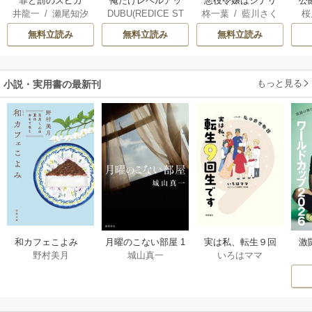
俺だけレベルアッ
罪と罰のスピカ
悪役令嬢はシナリ
公
DUBU(REDICE ST
井龍一
/
瀬尾知汐
柊一葉
/
藍川さく
桜
プな件
オを知らない ～乙
は
UDIO)
/
Chugong
/
ら
女ゲームの世界で
無料立読み
無料立読み
無料立読み
h-goon
真実の恋を探しま
す！～
もっと見る
小説・実用書の最新刊
激
和カフェこよみ
月曜のこない部屋 1
実は私、転生９回
野村美月
城山真一
いろはママ
前
五月くんの夏のお
巻
生です マンガ
ー
もてなし 1巻
私の前世物語 1巻