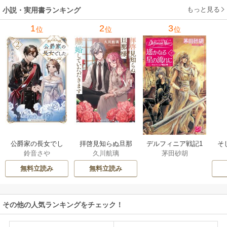
もっと見る
小説・実用書ランキング
1
2
3
位
位
位
公爵家の長女でし
拝啓見知らぬ旦那
そ
デルフィニア戦記1
鈴音さや
久川航璃
茅田砂胡
た
様、離婚していた
だきます
無料立読み
無料立読み
その他の人気ランキングをチェック！