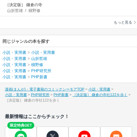
［決定版］ 鎌倉の寺
山折哲雄
/
槇野修
社122を歩く
もっと見る
同じジャンルの本を探す
小説・実用書
>
小説・実用書
小説・実用書
>
山折哲雄
小説・実用書
>
槇野修
小説・実用書
>
PHP研究所
小説・実用書
>
PHP新書
漫画(まんが)・電子書籍のコミックシーモアTOP
小説・実用書
小説・実用書
PHP研究所
PHP新書
［決定版］ 鎌倉の寺社122を歩く
［決定版］ 鎌倉の寺社122を歩く
最新情報はここからチェック！
限定特典GET