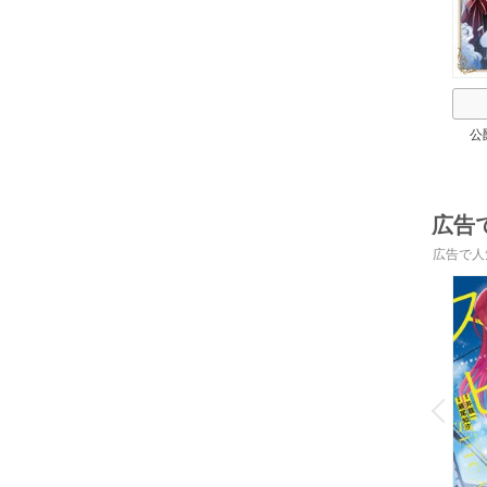
公
広告
広告で人
o
v
P
r
e
i
u