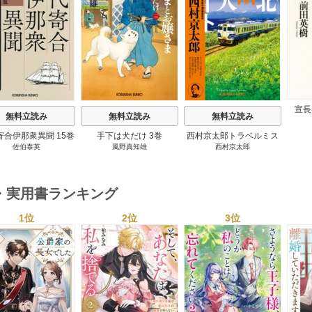
s
宣長
無料立読み
無料立読み
無料立読み
寄合伊那衆異聞 15巻
手下は犬だけ 3巻
西村京太郎トラベルミス
佐伯泰英
風野真知雄
西村京太郎
テリー・セレクション 2
巻
・実用書ランキング
1位
2位
3位
s