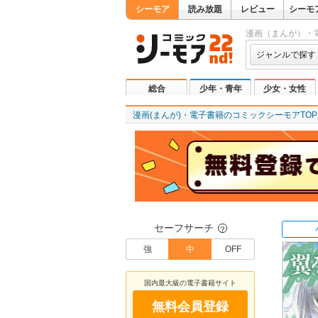
シーモア
読み放題
レビュー
シーモ
漫画（まんが）・
ジャンルで探す
総合
少年・青年
少女・女性
漫画(まんが)・電子書籍のコミックシーモアTOP
セーフサーチ
？
強
中
OFF
国内最大級の電子書籍サイト
無料会員登録