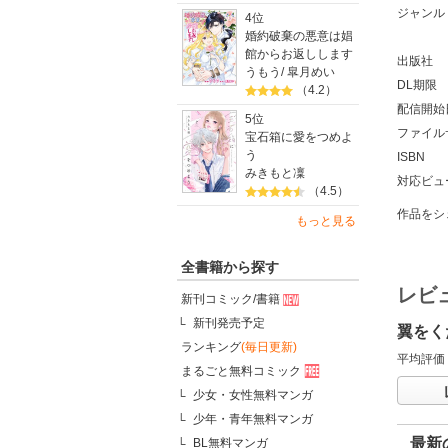
ジャンル
4位
婚約破棄の悪意は娼
館からお返しします
出版社
うもう
/
皐月めい
DL期限
（4.2）
配信開始
5位
ファイル
宝石箱に愛をつめよ
う
ISBN
みきもと凜
対応ビュ
（4.5）
作品をシ
もっと見る
全書籍から探す
レビ
新刊コミック/書籍
新刊発売予定
翼をく
ランキング
(毎日更新)
平均評価
まるごと無料コミック
少女・女性無料マンガ
少年・青年無料マンガ
最新
BL無料マンガ