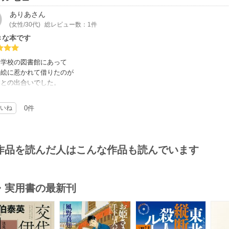
ありあ
さん
(女性/30代)
総レビュー数：1件
きな本です
中学校の図書館にあって
の絵に惹かれて借りたのが
本との出合いでした。
4才の方が執筆したとは本当に
ないほどの文章や内容で、
いね
0件
めという永遠の難しいテーマですが
公の考えに共感する所や想いなどに
もとても前向きになり、
本が大好きになりました。
作品を読んだ人はこんな作品も読んでいます
書籍でまたこの本に再会出来たことに
しかありません。
に恥じない生き方をしていこうと
る本です！
・実用書の最新刊