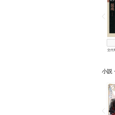
o
v
P
r
e
i
u
交代
小説
o
v
P
r
e
i
u