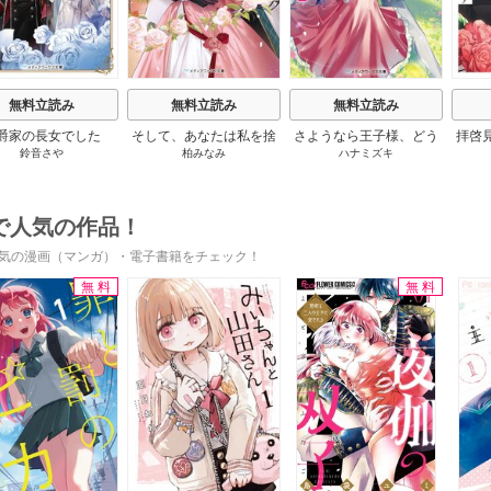
無料立読み
無料立読み
無料立読み
爵家の長女でした
そして、あなたは私を捨
さようなら王子様、どう
拝啓
鈴音さや
柏みなみ
ハナミズキ
てる
か私のことは忘れてくだ
婚
さい
で人気の作品！
気の漫画（マンガ）・電子書籍をチェック！
無料
無料
s