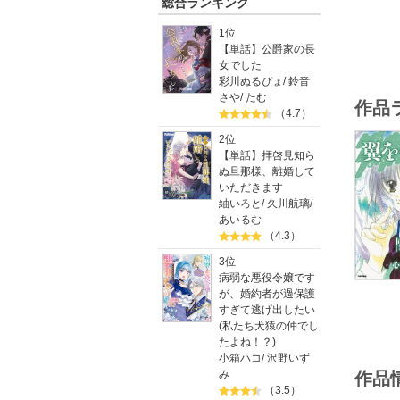
総合ランキング
1位
【単話】公爵家の長
女でした
彩川ぬるぴょ
/
鈴音
さや
/
たむ
作品
（4.7）
2位
【単話】拝啓見知ら
ぬ旦那様、離婚して
いただきます
紬いろと
/
久川航璃
/
あいるむ
（4.3）
3位
病弱な悪役令嬢です
が、婚約者が過保護
すぎて逃げ出したい
(私たち犬猿の仲でし
たよね！？)
小箱ハコ
/
沢野いず
み
作品
（3.5）