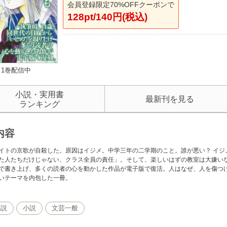
会員登録限定70%OFFクーポンで
128pt/140円(税込)
1巻配信中
小説・実用書
最新刊を見る
ランキング
内容
イトの京歌が自殺した。原因はイジメ。中学三年の二学期のこと。誰が悪い？ イジ
た人たちだけじゃない、クラス全員の責任」。そして、楽しいはずの教室は大嫌いな
で書き上げ、多くの読者の心を動かした作品が電子版で復活。人はなぜ、人を傷つけ
いテーマを内包した一冊。
小説
小説
文芸一般