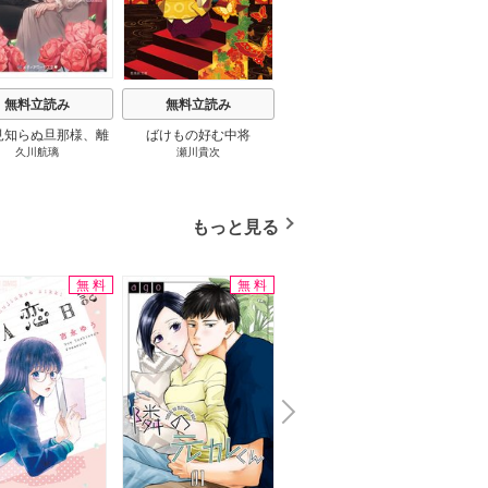
t
無料立読み
無料立読み
無料立読み
見知らぬ旦那様、離
ばけもの好む中将
影まで愛して
結
久川航璃
瀬川貴次
影山優佳
していただきます
もっと見る
無料
無料
N
x
e
t