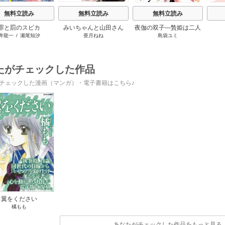
無料立読み
無料立読み
無料立読み
罪と罰のスピカ
みいちゃんと山田さん
夜伽の双子―贄姫は二人
井龍一
/
瀬尾知汐
亜月ねね
島袋ユミ
の王子に愛される―
たがチェックした作品
チェックした漫画（マンガ）・電子書籍はこちら♪
翼をください
橘もも
あなたがチェックした作品をもっと見る