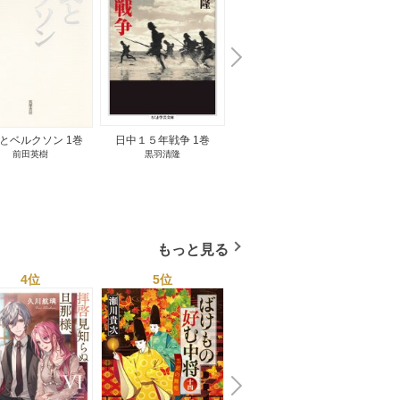
N
x
e
t
とベルクソン 1巻
日中１５年戦争 1巻
無料立読み
前田英樹
黒羽清隆
向島物語 1巻
便り屋
小杉健治
もっと見る
4位
5位
6位
N
x
e