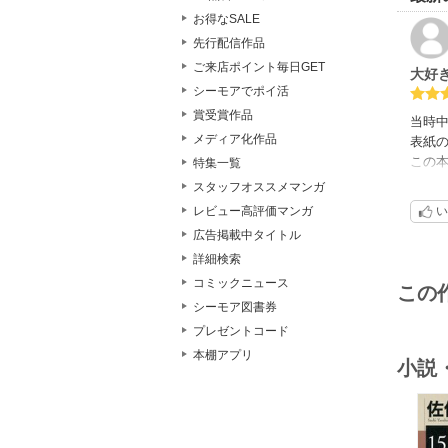
お得なSALE
先行配信作品
ご来店ポイント毎日GET
大好
シーモアでポイ活
賞受賞作品
当時
メディア化作品
表紙
この
特集一覧
当時1
スタッフオススメマンガ
思え
い
レビュー高評価マンガ
いじ
広告掲載中タイトル
主人
詳細検索
自分
この
コミックニュース
この
電子
シーモア図書券
感謝
プレゼントコード
自分
本棚アプリ
思え
小説