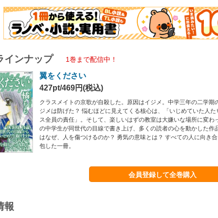
ラインナップ
1巻まで配信中！
翼をください
427pt/469円(税込)
クラスメイトの京歌が自殺した。原因はイジメ。中学三年の二学期の
ジメは防げた？ 悩むほどに見えてくる核心は、「いじめていた人た
ス全員の責任」。そして、楽しいはずの教室は大嫌いな場所に変わっ
の中学生が同世代の目線で書き上げ、多くの読者の心を動かした作
はなぜ、人を傷つけるのか？ 勇気の意味とは？ すべての人に向き
包した一冊。
会員登録して全巻購入
情報