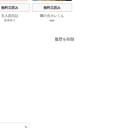
無料立読み
無料立読み
無料立読み
主人恋日記
隣の元カレくん
もう興味がないと離婚さ
さよう
吉永ゆう
ago
和泉杏花
/
さびのぶち
片
れた令嬢の意外と楽しい
活 ～
新生活
けてき
履歴を削除