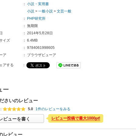
：
小説・実用書
小説
>
一般小説
>
文芸一般
：
PHP研究所
：
無期限
日
：
2014年5月28日
サイズ
：
6.4MB
：
9784061998605 
ーア
：
ブラウザビューア
ェアする
：
ュー
ださいのレビュー
：
5.0
1件のレビューをみる
レビュー投稿で最大1000pt!
レビューを書く
のレビュー