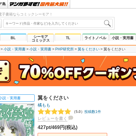
ア島
電子書籍ならコミックシーモア！
シーモア
BL
TL
ライトノベル
小説・実用書
コミックス
小説・実用書
小説・実用書
PHP研究所
翼をください
翼をください
翼をください
小説・実用書
橘もも
（5.0）
投稿数1件
レビューを書く
427pt/469円(税込)