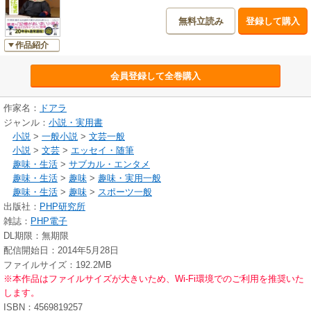
特の筆致で語られていきます。
無料立読み
登録して購入
加えて、これまで明かされなかったドアラ“先生”の原稿執筆風景や生原稿ま
でも公開。
作品紹介
それだけは終わりません。ドアラの取調室でドアラ警官が、そしてドアラ
美術部ではドアラ先輩が登場！ あまつさえ、ドアラがみそかつまで食べる
会員登録して全巻購入
始末！
さらに驚くことに、幼稚園にドアラが訪れたかと思えば、女子校にまでド
アラが出現する事態に！
作家名：
ドアラ
注……ドアラは生年・出身地ともに不詳であり、本人も「記憶にない」と
ジャンル：
小説・実用書
言っているため、「誕生」ではなく、「出現」20周年となります
小説
>
一般小説
>
文芸一般
小説
>
文芸
>
エッセイ・随筆
趣味・生活
>
サブカル・エンタメ
趣味・生活
>
趣味
>
趣味・実用一般
趣味・生活
>
趣味
>
スポーツ一般
出版社：
PHP研究所
雑誌：
PHP電子
DL期限：無期限
配信開始日：2014年5月28日
ファイルサイズ：192.2MB
※本作品はファイルサイズが大きいため、Wi-Fi環境でのご利用を推奨いた
します。
ISBN：4569819257