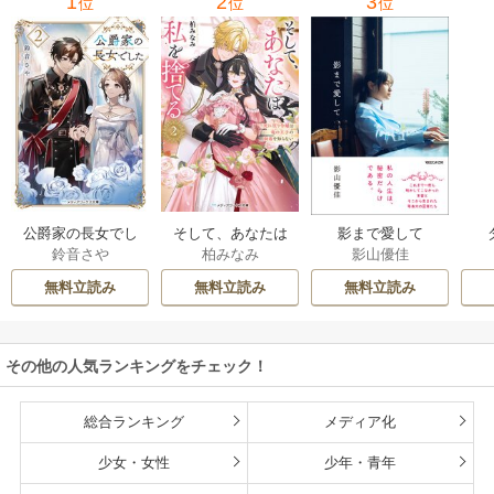
1
2
3
位
位
位
公爵家の長女でし
そして、あなたは
影まで愛して
鈴音さや
柏みなみ
影山優佳
た
私を捨てる
無料立読み
無料立読み
無料立読み
その他の人気ランキングをチェック！
総合ランキング
メディア化
少女・女性
少年・青年