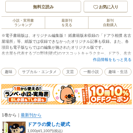
無料立読み
お気に入り
小説・実用書
最新刊
新刊
ランキング
を見る
自動購入
※電子書籍版は、オリジナル編集版！ 紙書籍版未収録の「ドアラ相撲 名古
屋場所」等、紙版では収録できなかったオリジナル記事も収録。また、各
項目も電子版ならではの編集が施されたオリジナル版です。
名古屋を代表するプロ野球(硬式)のマスコットキャラクター、ドアラ。名古
屋市に出現して20周年を記念し、5年ぶりの“著書"が登場します!
作品情報をもっと見る
ネットから人気が爆発し、その名前を全国区としたドアラ。しかし、消滅
の危機や、2度の手術(下半身と指の骨)をも乗り越えつつ、不動の人気を獲
趣味
サブカル・エンタメ
文芸
一般小説
趣味・生活
得したという過去があります。
本書はなんと！ そんな苦労や喜びに満ちた20年間の思い出を振りかえ……
らないのです！
なぜなら、ドアラから出る言葉は「きおくにございません」「過去は振り
返らないタイプ」ばかり。
けっきょく20週年記念作品は、“いつものドアラ"が満載の一冊となりまし
た! しかも、よりドアラ濃度の高い一冊です（当社比・推計）。本書では、
1巻から
｜
最新刊から
ふだんは見えないドアラの姿が、ドアラの筆によって明らかにされていき
ドアラの愛した硬式
ます。「偉くなった？」「実は沖縄に住んでいる？」「ドアラに会える場
所は？」「GMや選手との関係は？」「読んでいる本は？」など、ドアラ独
1,000pt/1,100円(税込)