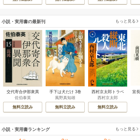
伝～
もっと見る
小説・実用書の最新刊
交代寄合伊那衆異
手下は犬だけ 3巻
西村京太郎トラベ
宣長
佐伯泰英
風野真知雄
西村京太郎
聞 15巻
ルミステリー・セ
レクション 2巻
無料立読み
無料立読み
無料立読み
もっと見る
小説・実用書ランキング