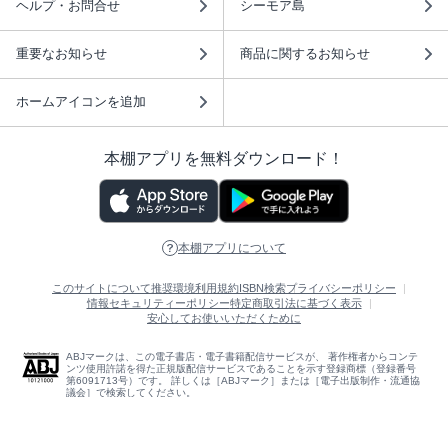
ヘルプ・お問合せ
シーモア島
重要なお知らせ
商品に関するお知らせ
ホームアイコンを追加
本棚アプリを無料ダウンロード！
本棚アプリについて
このサイトについて
推奨環境
利用規約
ISBN検索
プライバシーポリシー
情報セキュリティーポリシー
特定商取引法に基づく表示
安心してお使いいただくために
ABJマークは、この電子書店・電子書籍配信サービスが、 著作権者からコンテ
ンツ使用許諾を得た正規版配信サービスであることを示す登録商標（登録番号
第6091713号）です。 詳しくは［ABJマーク］または［電子出版制作・流通協
議会］で検索してください。
(C)NTTソルマーレ