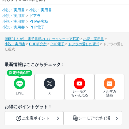
小説・実用書
>
小説・実用書
小説・実用書
>
ドアラ
小説・実用書
>
PHP研究所
小説・実用書
>
PHP電子
漫画(まんが)・電子書籍のコミックシーモアTOP
小説・実用書
小説・実用書
PHP研究所
PHP電子
ドアラの愛した硬式
ドアラの愛し
た硬式
最新情報はここからチェック！
限定特典GET
シーモア
メルマガ
LINE
X
ちゃんねる
登録
お得にポイントゲット！
ご来店ポイント
シーモアでポイ活