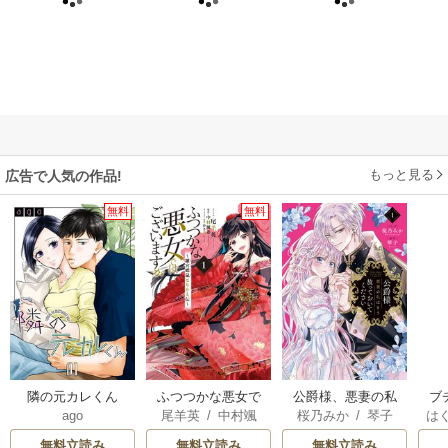
もっと見る
広告で人気の作品!
無料
無料
隣の元カレくん
ふつつかな悪女で
公爵様、悪妻の私
ブ
ago
尾羊英
/
中村颯
桜乃みか
/
琴子
は
はございますが ～
はもう放っておい
復
希
/
ゆき哉
お
雛宮蝶鼠とりかえ
てください
無料立読み
無料立読み
無料立読み