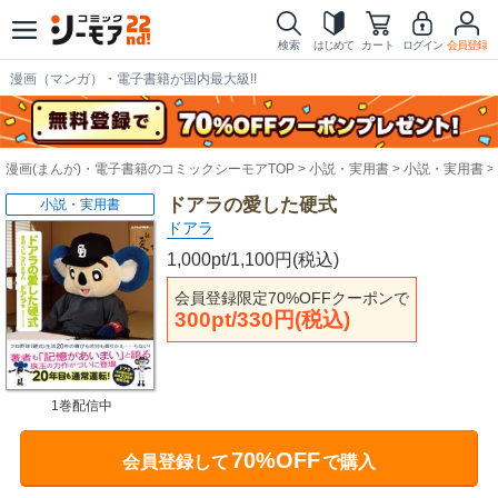
検索
はじめて
カート
ログイン
会員登録
漫画（マンガ）・電子書籍が国内最大級!!
漫画(まんが)・電子書籍のコミックシーモアTOP
小説・実用書
小説・実用書
ドアラの愛した硬式
小説・実用書
ドアラ
1,000pt/1,100円(税込)
会員登録限定70%OFFクーポンで
300pt/330円(税込)
1巻配信中
70%OFF
会員登録して
で購入