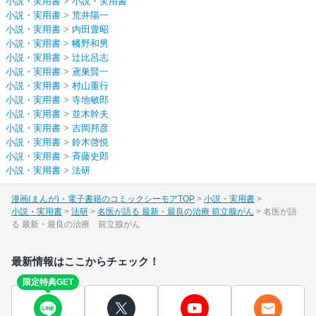
小説・実用書
>
小説・実用書
小説・実用書
>
荒井陽一
小説・実用書
>
内田豊昭
小説・実用書
>
幡野和男
小説・実用書
>
辻比呂志
小説・実用書
>
鳶巣賢一
小説・実用書
>
村山重行
小説・実用書
>
寺地敏郎
小説・実用書
>
並木幹夫
小説・実用書
>
吉岡邦彦
小説・実用書
>
鈴木啓悦
小説・実用書
>
斉藤史郎
小説・実用書
>
法研
漫画(まんが)・電子書籍のコミックシーモアTOP
小説・実用書
小説・実用書
法研
名医が語る 最新・最良の治療 前立腺がん
名医が語
る 最新・最良の治療 前立腺がん
最新情報はここからチェック！
限定特典GET