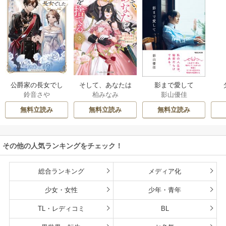
公爵家の長女でし
そして、あなたは
影まで愛して
鈴音さや
柏みなみ
影山優佳
た
私を捨てる
無料立読み
無料立読み
無料立読み
その他の人気ランキングをチェック！
総合ランキング
メディア化
少女・女性
少年・青年
TL・レディコミ
BL