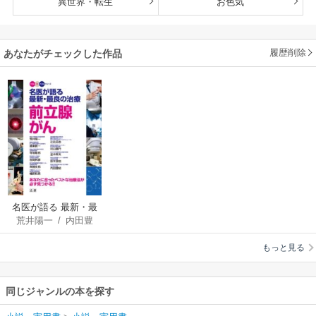
異世界・転生
お色気
履歴削除
あなたがチェックした作品
名医が語る 最新・最
荒井陽一
/
内田豊
良の治療 前立腺がん
昭
/
幡野和男
/
辻比
もっと見る
呂志
/
鳶巣賢一
/
村
山重行
/
寺地敏郎
/
並木幹夫
/
吉岡邦
同じジャンルの本を探す
彦
/
鈴木啓悦
/
斉藤
史郎