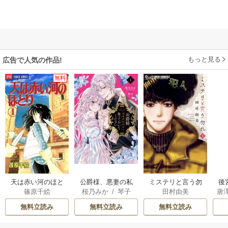
もっと見る
広告で人気の作品!
無料
天は赤い河のほと
公爵様、悪妻の私
ミステリと言う勿
後
篠原千絵
桜乃みか
/
琴子
田村由美
唐
り
はもう放っておい
れ
は
てください
無料立読み
無料立読み
無料立読み