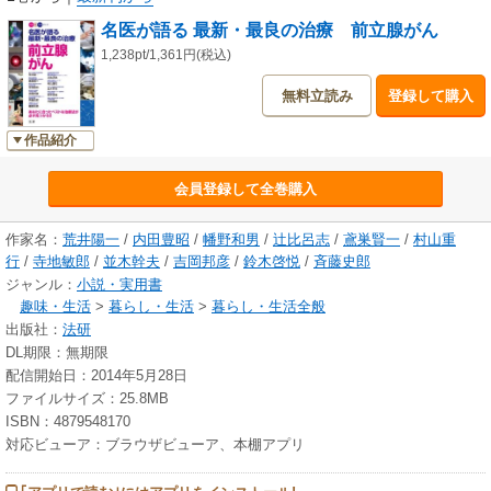
名医が語る 最新・最良の治療 前立腺がん
1,238pt/1,361円(税込)
無料立読み
登録して購入
作品紹介
会員登録して全巻購入
作家名：
荒井陽一
/
内田豊昭
/
幡野和男
/
辻比呂志
/
鳶巣賢一
/
村山重
行
/
寺地敏郎
/
並木幹夫
/
吉岡邦彦
/
鈴木啓悦
/
斉藤史郎
ジャンル：
小説・実用書
趣味・生活
>
暮らし・生活
>
暮らし・生活全般
出版社：
法研
DL期限：無期限
配信開始日：2014年5月28日
ファイルサイズ：25.8MB
ISBN：4879548170
対応ビューア：ブラウザビューア、本棚アプリ