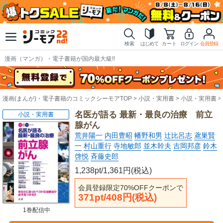
検索
はじめて
カート
ログイン
会員登録
漫画（マンガ）・電子書籍が国内最大級!!
漫画(まんが)・電子書籍のコミックシーモアTOP
小説・実用書
小説・実用書
名医が語る 最新・最良の治療 前立
小説・実用書
腺がん
荒井陽一
内田豊昭
幡野和男
辻比呂志
鳶巣賢
一
村山重行
寺地敏郎
並木幹夫
吉岡邦彦
鈴木
啓悦
斉藤史郎
1,238pt/1,361円(税込)
会員登録限定70%OFFクーポンで
371pt/408円(税込)
1巻配信中