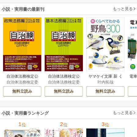
もっと見る
小説・実用書の最新刊
自治体法務検定公
自治体法務検定公
ヤマケイ文庫 新 く
電車
自治体法務検定委
自治体法務検定委
叶内拓哉
式テキスト 政策
式テキスト 基本
らべてわかる野鳥3
型
員会
員会
法務編 ２０２６
法務編 ２０２６
00 1巻
無料立読み
無料立読み
無料立読み
年度検定対応 1巻
年度検定対応 1巻
もっと見る
小説・実用書ランキング
1
2
3
位
位
位