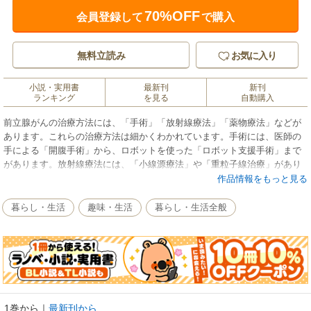
70%OFF
会員登録して
で購入
無料立読み
お気に入り
小説・実用書
最新刊
新刊
ランキング
を見る
自動購入
前立腺がんの治療方法には、「手術」「放射線療法」「薬物療法」などが
あります。これらの治療方法は細かくわかれています。手術には、医師の
手による「開腹手術」から、ロボットを使った「ロボット支援手術」まで
があります。放射線療法には、「小線源療法」や「重粒子線治療」があり
ます。飲み薬と注射剤などを併用する「ホルモン療法」もあります。治療
作品情報をもっと見る
を選ぶ際に迷う方もいるでしょう。本書では、各治療方法の第一人者であ
る医師が、それぞれの治療のメリット、デメリットをわかりやすく解説し
暮らし・生活
趣味・生活
暮らし・生活全般
ています。よく理解して治療方法を選びましょう。
1巻から
｜
最新刊から