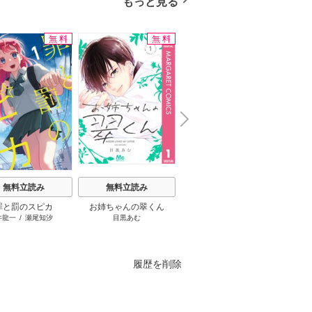
もっと見る
無料
無料
N
x
e
t
無料立読み
無料立読み
無料立読み
罪と罰のスピカ
お姉ちゃんの翠くん
王太子様、私今度こそあ
さよな
井龍一
/
瀬尾知汐
目黒あむ
おしばなお
/
岡達英茉
/
先崎
進
なたに殺されたくないん
旦那様
真琴
です！ ～聖女に嵌められ
の役立
た貧乏令嬢、二度目は串
刺し回避します！～
履歴を削除