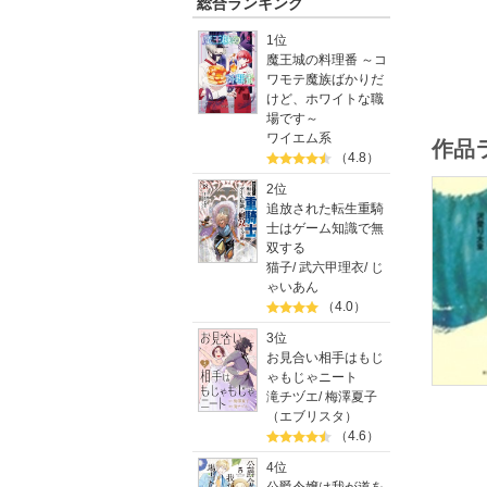
総合ランキング
1位
魔王城の料理番 ～コ
ワモテ魔族ばかりだ
けど、ホワイトな職
場です～
ワイエム系
作品
（4.8）
2位
追放された転生重騎
士はゲーム知識で無
双する
猫子
/
武六甲理衣
/
じ
ゃいあん
（4.0）
3位
お見合い相手はもじ
ゃもじゃニート
滝チヅエ
/
梅澤夏子
（エブリスタ）
（4.6）
4位