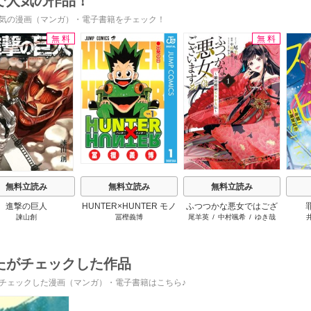
で人気の作品！
気の漫画（マンガ）・電子書籍をチェック！
無料
無料
s
無料立読み
無料立読み
無料立読み
進撃の巨人
HUNTER×HUNTER モノ
ふつつかな悪女ではござ
諫山創
冨樫義博
尾羊英
/
中村颯希
/
ゆき哉
クロ版
いますが ～雛宮蝶鼠とり
かえ伝～
たがチェックした作品
チェックした漫画（マンガ）・電子書籍はこちら♪