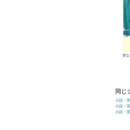
道な
同じ
小説・
小説・
小説・