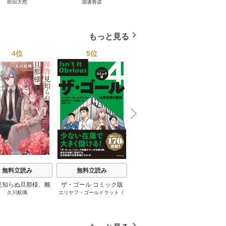
前田大然
淵邊善彦
米澤穂信
パット
見たワールドカップ
＜第３版＞ 1巻
のにす
2026 1巻
ってい
トで最
もっと見る
4位
5位
6位
N
x
e
t
無料立読み
無料立読み
無料立読み
見知らぬ旦那様、離
ザ・ゴール コミック版
さようなら王子様、どう
か
久川航璃
エリヤフ・ゴールドラット
/
ハナミズキ
友麻
していただきます
か私のことは忘れてくだ
ジェフ・コックス
/
岸良裕
さい
司
/
青木健生
/
蒼田山