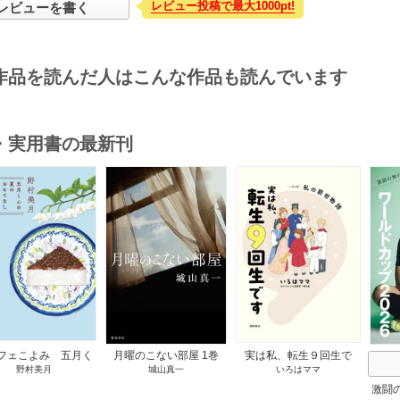
レビュー投稿で最大1000pt!
レビューを書く
作品を読んだ人はこんな作品も読んでいます
・実用書の最新刊
s
フェこよみ 五月く
月曜のこない部屋 1巻
実は私、転生９回生で
野村美月
城山真一
いろはママ
夏のおもてなし 1巻
す マンガ 私の前世物
語 1巻
激闘