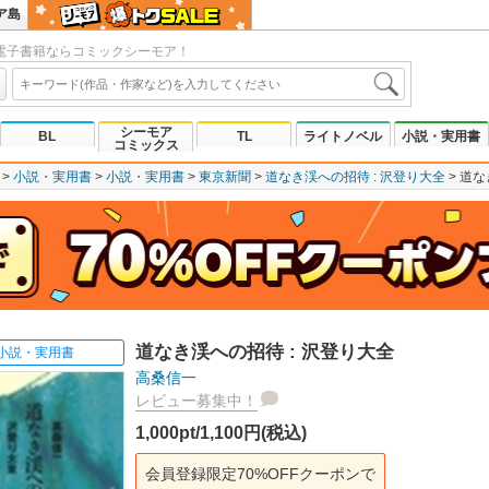
ア島
電子書籍ならコミックシーモア！
シーモア
BL
TL
ライトノベル
小説・実用書
コミックス
小説・実用書
小説・実用書
東京新聞
道なき渓への招待 : 沢登り大全
道な
道なき渓への招待 : 沢登り大全
小説・実用書
高桑信一
レビュー募集中！
1,000pt/1,100円(税込)
会員登録限定70%OFFクーポンで