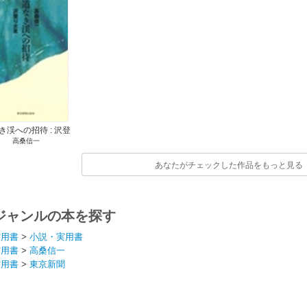
き渓への招待 : 沢登
高桑信一
り大全
あなたがチェックした作品をもっと見る
ジャンルの本を探す
実用書
>
小説・実用書
実用書
>
高桑信一
実用書
>
東京新聞