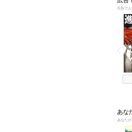
広告
広告で人
o
v
P
r
e
i
u
あな
あなたが