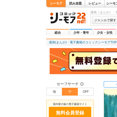
シーモア
読み放題
レビュー
シーモ
漫画（まんが）・
ジャンルで探す
総合
少年・青年
少女・女性
漫画(まんが)・電子書籍のコミックシーモアTOP
セーフサーチ
？
強
中
OFF
国内最大級の電子書籍サイト
無料会員登録