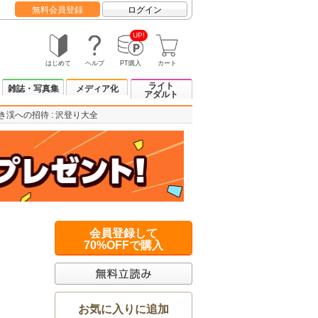
無料会員登録
ログイン
UP!
はじめて
ヘルプ
PT購入
カート
ライト
雑誌・写真集
メディア化
アダルト
き渓への招待 : 沢登り大全
会員登録して
70%OFFで購入
お気に入りに追加