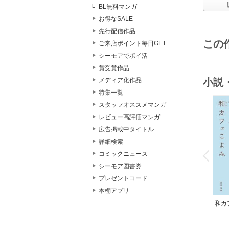
BL無料マンガ
お得なSALE
先行配信作品
この
ご来店ポイント毎日GET
シーモアでポイ活
賞受賞作品
小説
メディア化作品
特集一覧
スタッフオススメマンガ
レビュー高評価マンガ
広告掲載中タイトル
o
詳細検索
v
コミックニュース
P
r
e
i
u
シーモア図書券
プレゼントコード
本棚アプリ
和カ
んの