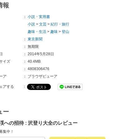
情報
：
小説・実用書
小説
>
文芸
>
紀行・旅行
趣味・生活
>
趣味
>
登山
：
東京新聞
：
無期限
日
：
2014年5月28日
サイズ
：
40.4MB
：
4808306476
ーア
：
ブラウザビューア
ェアする
：
ュー
渓への招待 : 沢登り大全のレビュー
募集中！