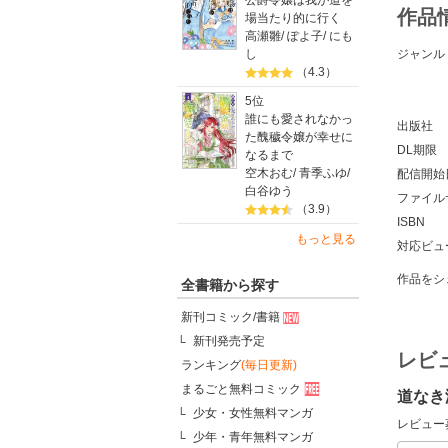
公爵令嬢は我が道を
作品
場当たり的に行く
高瀬雛
/
ぽよ子
/
にも
ジャンル
し
（4.3）
5位
誰にも愛されなかっ
出版社
た醜穢令嬢が幸せに
DL期限
なるまで
空木おむ
/
青季ふゆ
/
配信開始
白谷ゆう
ファイル
（3.9）
ISBN
もっと見る
対応ビュ
作品をシ
全書籍から探す
新刊コミック/書籍
新刊発売予定
レビ
ランキング
(毎日更新)
まるごと無料コミック
道なき
少女・女性無料マンガ
レビュー
少年・青年無料マンガ