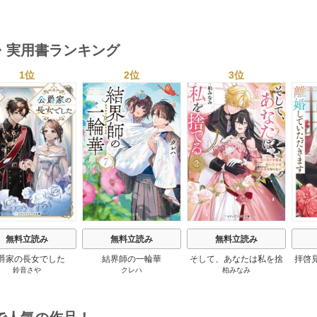
然が
・実用書ランキング
1位
2位
3位
s
無料立読み
無料立読み
無料立読み
爵家の長女でした
結界師の一輪華
そして、あなたは私を捨
拝啓
鈴音さや
クレハ
柏みなみ
てる
婚