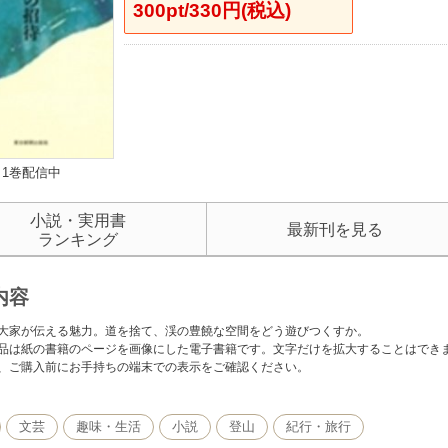
300pt/330円(税込)
1巻配信中
小説・実用書
最新刊を見る
ランキング
内容
大家が伝える魅力。道を捨て、渓の豊饒な空間をどう遊びつくすか。
品は紙の書籍のページを画像にした電子書籍です。文字だけを拡大することはでき
、ご購入前にお手持ちの端末での表示をご確認ください。
文芸
趣味・生活
小説
登山
紀行・旅行