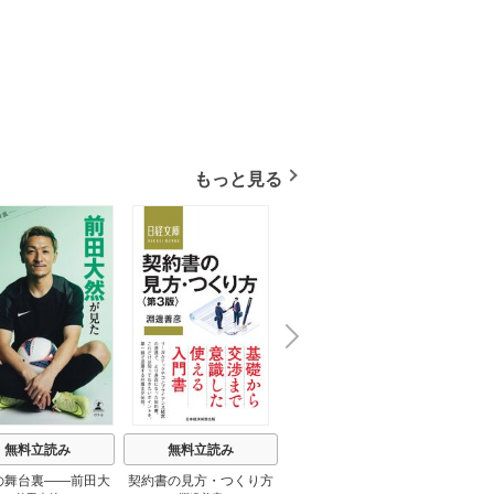
もっと見る
N
x
e
t
無料立読み
無料立読み
無料立読み
の舞台裏――前田大
契約書の見方・つくり方
談話室米澤 1巻
リーン