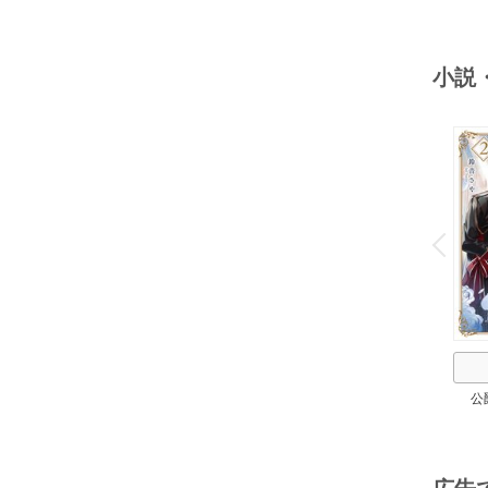
小説
o
v
P
r
e
i
u
公