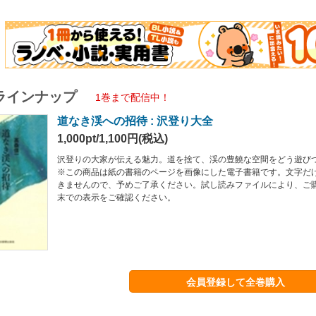
ラインナップ
1巻まで配信中！
道なき渓への招待 : 沢登り大全
1,000pt/1,100円(税込)
沢登りの大家が伝える魅力。道を捨て、渓の豊饒な空間をどう遊び
※この商品は紙の書籍のページを画像にした電子書籍です。文字だ
きませんので、予めご了承ください。試し読みファイルにより、ご
末での表示をご確認ください。
会員登録して全巻購入