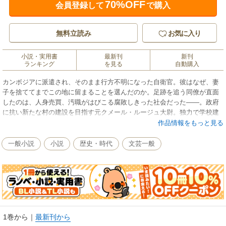
70%OFF
会員登録して
で購入
無料立読み
お気に入り
小説・実用書
最新刊
新刊
ランキング
を見る
自動購入
カンボジアに派遣され、そのまま行方不明になった自衛官。彼はなぜ、妻
子を捨ててまでこの地に留まることを選んだのか。足跡を追う同僚が直面
したのは、人身売買、汚職がはびこる腐敗しきった社会だった――。政府
に抗い新たな村の建設を目指す元クメール・ルージュ大尉。独力で学校建
設を進める日本人。彼らの闘いを通し、カンボジアの昏き深淵を覗く冒険
作品情報をもっと見る
巨編。第２２回日本冒険小説協会大賞受賞作。
一般小説
小説
歴史・時代
文芸一般
1巻から
｜
最新刊から