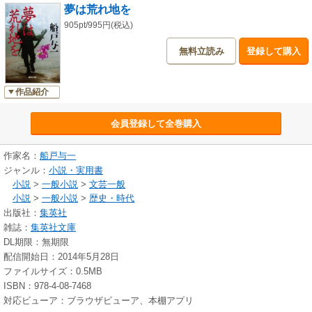
夢は荒れ地を
905pt/995円(税込)
無料立読み
登録して購入
作品紹介
会員登録して全巻購入
作家名：
船戸与一
ジャンル：
小説・実用書
小説
>
一般小説
>
文芸一般
小説
>
一般小説
>
歴史・時代
出版社：
集英社
雑誌：
集英社文庫
DL期限：無期限
配信開始日：2014年5月28日
ファイルサイズ：0.5MB
ISBN：978-4-08-7468
対応ビューア：ブラウザビューア、本棚アプリ