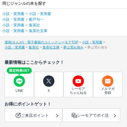
同じジャンルの本を探す
小説・実用書
>
小説・実用書
小説・実用書
>
船戸与一
小説・実用書
>
集英社
小説・実用書
>
集英社文庫
漫画(まんが)・電子書籍のコミックシーモアTOP
小説・実用書
小説・実用書
集英社
集英社文庫
夢は荒れ地を
夢は荒れ地を
最新情報はここからチェック！
限定特典GET
シーモア
メルマガ
LINE
X
ちゃんねる
登録
お得にポイントゲット！
ご来店ポイント
シーモアでポイ活