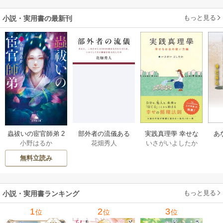
もっと見る
小説・実用書の最新刊
部外者の流儀ある
実践真理學 幸せな
蟲祓いの宦官師弟 2
あ
花畑秀人
いさがいよしたか
小野はるか
日、三木たかしの5
お金の使い方編 1巻
巻
せ
000曲を託されたぼ
無料立読み
くは、いかにして
その価値を最大化
したか 1巻
もっと見る
小説・実用書ランキング
1
2
3
位
位
位