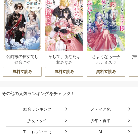
公爵家の長女でし
そして、あなたは
さようなら王子
拝
鈴音さや
柏みなみ
ハナミズキ
た
私を捨てる
様、どうか私のこ
様
とは忘れてくださ
無料立読み
無料立読み
無料立読み
い
その他の人気ランキングをチェック！
総合ランキング
メディア化
少女・女性
少年・青年
TL・レディコミ
BL