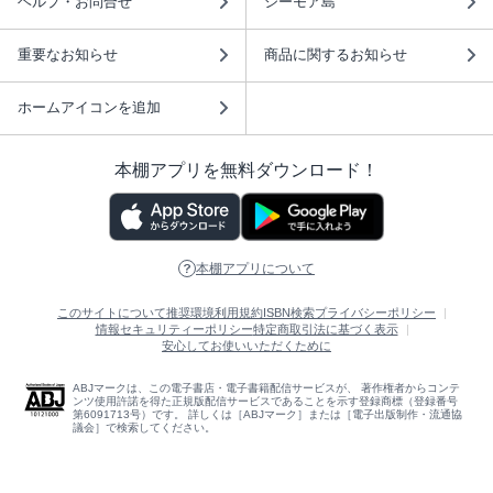
ヘルプ・お問合せ
シーモア島
重要なお知らせ
商品に関するお知らせ
ホームアイコンを追加
本棚アプリを無料ダウンロード！
本棚アプリについて
このサイトについて
推奨環境
利用規約
ISBN検索
プライバシーポリシー
情報セキュリティーポリシー
特定商取引法に基づく表示
安心してお使いいただくために
ABJマークは、この電子書店・電子書籍配信サービスが、 著作権者からコンテ
ンツ使用許諾を得た正規版配信サービスであることを示す登録商標（登録番号
第6091713号）です。 詳しくは［ABJマーク］または［電子出版制作・流通協
議会］で検索してください。
(C)NTTソルマーレ