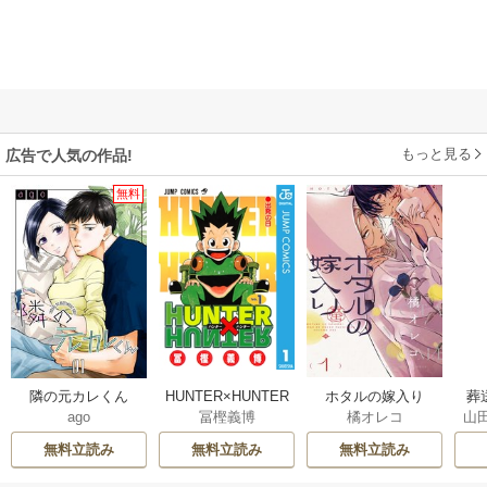
もっと見る
広告で人気の作品!
無料
隣の元カレくん
HUNTER×HUNTER
ホタルの嫁入り
葬
ago
冨樫義博
橘オレコ
山
モノクロ版
無料立読み
無料立読み
無料立読み