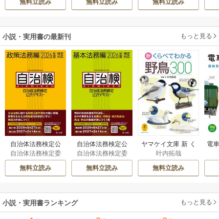
無料立読み
無料立読み
無料立読み
きたのがヤバい男
だった件
もっと見る
小説・実用書の最新刊
自治体法務検定公
自治体法務検定公
ヤマケイ文庫 新 く
電車
自治体法務検定委
自治体法務検定委
叶内拓哉
式テキスト 政策
式テキスト 基本
らべてわかる野鳥3
型
員会
員会
法務編 ２０２６
法務編 ２０２６
00 1巻
無料立読み
無料立読み
無料立読み
年度検定対応 1巻
年度検定対応 1巻
もっと見る
小説・実用書ランキング