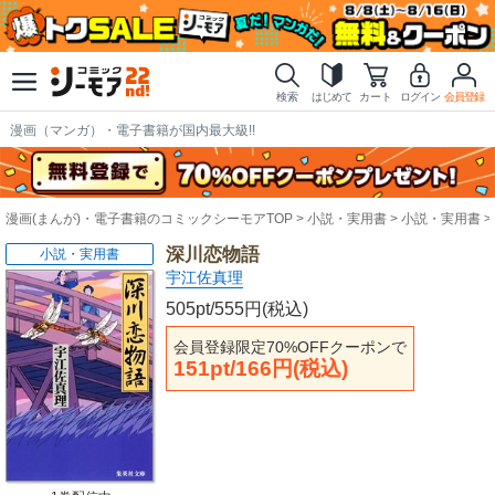
検索
はじめて
カート
ログイン
会員登録
漫画（マンガ）・電子書籍が国内最大級!!
漫画(まんが)・電子書籍のコミックシーモアTOP
小説・実用書
小説・実用書
深川恋物語
小説・実用書
宇江佐真理
505pt/555円(税込)
会員登録限定70%OFFクーポンで
151pt/166円(税込)