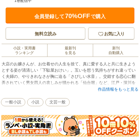
1巻配信中
70%OFF
会員登録して
で購入
無料立読み
お気に入り
小説・実用書
最新刊
新刊
ランキング
を見る
自動購入
大店のお嬢さんが、お仕着せの人生を捨て、真に愛する人と共に生きよう
とする姿が清清しい「下駄屋おけい」。互いを想う気持ちがすれ違ってい
く夫婦の、やりきれなさが胸に迫る「さびしい水音」。交錯する恋心に翻
弄されていく男女四人の哀しみが描かれる「仙台堀」など、江戸・深川を
舞台に繰りひろげられる、六つの切ない恋物語。第21回吉川英治文学新人
作品情報をもっと見る
賞受賞作。
一般小説
小説
文芸一般