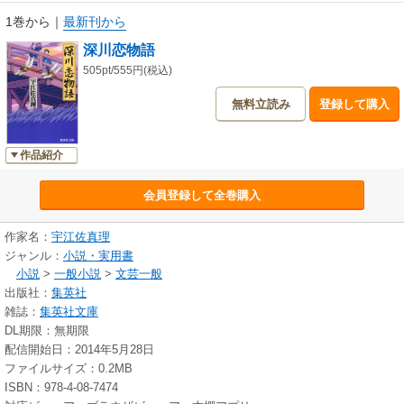
1巻から
｜
最新刊から
深川恋物語
505pt/555円(税込)
無料立読み
登録して購入
作品紹介
会員登録して全巻購入
作家名：
宇江佐真理
ジャンル：
小説・実用書
小説
>
一般小説
>
文芸一般
出版社：
集英社
雑誌：
集英社文庫
DL期限：無期限
配信開始日：2014年5月28日
ファイルサイズ：0.2MB
ISBN：978-4-08-7474