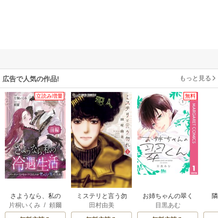
もっと見る
広告で人気の作品!
立読み増量
無料
さようなら、私の
ミステリと言う勿
お姉ちゃんの翠く
片桐いくみ
/
頼爾
田村由美
目黒あむ
冷遇生活 ～パーテ
れ
ん
ィーで声をかけて