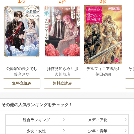
1
2
3
位
位
位
公爵家の長女でし
拝啓見知らぬ旦那
そ
デルフィニア戦記1
鈴音さや
久川航璃
茅田砂胡
た
様、離婚していた
だきます
無料立読み
無料立読み
その他の人気ランキングをチェック！
総合ランキング
メディア化
少女・女性
少年・青年