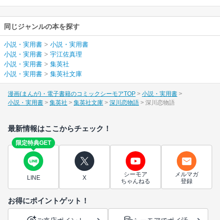
同じジャンルの本を探す
小説・実用書
>
小説・実用書
小説・実用書
>
宇江佐真理
小説・実用書
>
集英社
小説・実用書
>
集英社文庫
漫画(まんが)・電子書籍のコミックシーモアTOP
小説・実用書
小説・実用書
集英社
集英社文庫
深川恋物語
深川恋物語
最新情報はここからチェック！
限定特典GET
シーモア
メルマガ
LINE
X
ちゃんねる
登録
お得にポイントゲット！