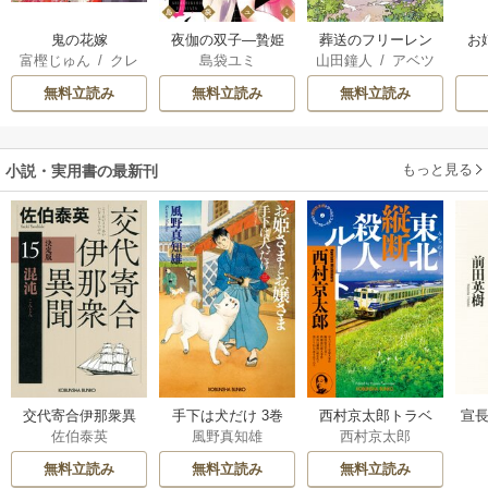
鬼の花嫁
夜伽の双子―贄姫
葬送のフリーレン
お
富樫じゅん
/
クレ
島袋ユミ
山田鐘人
/
アベツ
は二人の王子に愛
ハ
カサ
される―
無料立読み
無料立読み
無料立読み
もっと見る
小説・実用書の最新刊
交代寄合伊那衆異
手下は犬だけ 3巻
西村京太郎トラベ
宣長
佐伯泰英
風野真知雄
西村京太郎
聞 15巻
ルミステリー・セ
レクション 2巻
無料立読み
無料立読み
無料立読み