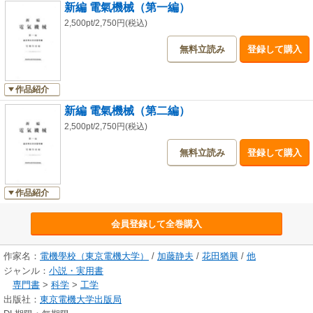
新編 電氣機械（第一編）
2,500pt/2,750円(税込)
無料立読み
登録して購入
作品紹介
新編 電氣機械（第二編）
2,500pt/2,750円(税込)
無料立読み
登録して購入
作品紹介
会員登録して全巻購入
作家名：
電機學校（東京電機大学）
/
加藤静夫
/
花田猶興
/
他
ジャンル：
小説・実用書
専門書
>
科学
>
工学
出版社：
東京電機大学出版局