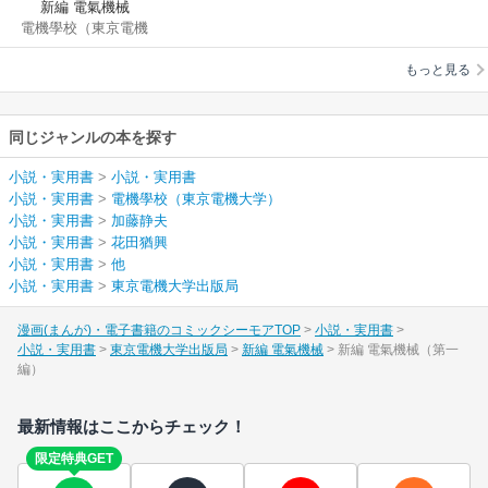
新編 電氣機械
電機學校（東京電機
大学）
/
加藤静夫
/
もっと見る
花田猶興
/
他
同じジャンルの本を探す
小説・実用書
>
小説・実用書
小説・実用書
>
電機學校（東京電機大学）
小説・実用書
>
加藤静夫
小説・実用書
>
花田猶興
小説・実用書
>
他
小説・実用書
>
東京電機大学出版局
漫画(まんが)・電子書籍のコミックシーモアTOP
小説・実用書
小説・実用書
東京電機大学出版局
新編 電氣機械
新編 電氣機械（第一
編）
最新情報はここからチェック！
限定特典GET