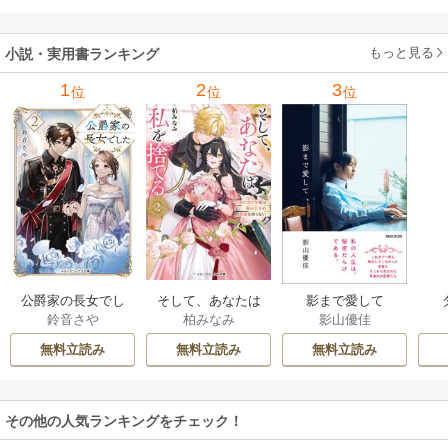
もっと見る
小説・実用書ランキング
1
2
3
位
位
位
公爵家の長女でし
そして、あなたは
影まで愛して
鈴音さや
柏みなみ
影山優佳
た
私を捨てる
無料立読み
無料立読み
無料立読み
その他の人気ランキングをチェック！