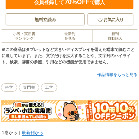
70%OFF
会員登録して
で購入
無料立読み
お気に入り
小説・実用書
最新刊
新刊
ランキング
を見る
自動購入
※この商品はタブレットなど大きいディスプレイを備えた端末で読むこと
に適しています。また、文字だけを拡大することや、文字列のハイライ
ト、検索、辞書の参照、引用などの機能が使用できません。
1927年に刊行された書。
作品情報をもっと見る
科学
専門書
工学
1巻から
｜
最新刊から