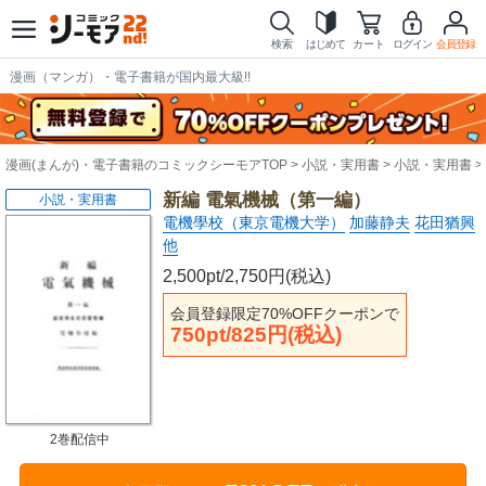
検索
はじめて
カート
ログイン
会員登録
漫画（マンガ）・電子書籍が国内最大級!!
漫画(まんが)・電子書籍のコミックシーモアTOP
小説・実用書
小説・実用書
新編 電氣機械（第一編）
小説・実用書
電機學校（東京電機大学）
加藤静夫
花田猶興
他
2,500pt/2,750円(税込)
会員登録限定70%OFFクーポンで
750pt/825円(税込)
2巻配信中