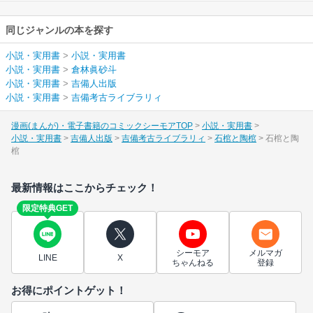
同じジャンルの本を探す
小説・実用書
>
小説・実用書
小説・実用書
>
倉林眞砂斗
小説・実用書
>
吉備人出版
小説・実用書
>
吉備考古ライブラリィ
漫画(まんが)・電子書籍のコミックシーモアTOP
小説・実用書
小説・実用書
吉備人出版
吉備考古ライブラリィ
石棺と陶棺
石棺と陶
棺
最新情報はここからチェック！
限定特典GET
シーモア
メルマガ
LINE
X
ちゃんねる
登録
お得にポイントゲット！