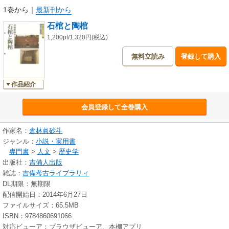
1巻から
｜
最新刊から
石棺と陶棺
1,200pt/1,320円(税込)
無料立読み
登録して購入
作品紹介
会員登録して全巻購入
作家名：
倉林眞砂斗
ジャンル：
小説・実用書
専門書
>
人文
>
歴史学
出版社：
吉備人出版
雑誌：
吉備考古ライブラリィ
DL期限：無期限
配信開始日：2014年6月27日
ファイルサイズ：65.5MB
ISBN：9784860691066
対応ビューア：ブラウザビューア、本棚アプリ