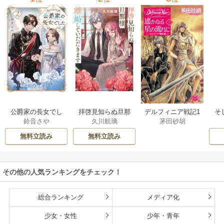
公爵家の長女でし
拝啓見知らぬ旦那
そ
デルフィニア戦記1
鈴音さや
久川航璃
茅田砂胡
た
様、離婚していた
だきます
無料立読み
無料立読み
その他の人気ランキングをチェック！
総合ランキング
メディア化
少女・女性
少年・青年