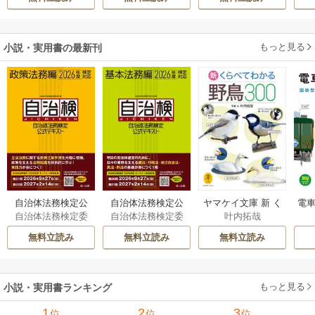
溺
もっと見る
小説・実用書の最新刊
自治体法務検定公
自治体法務検定公
ヤマケイ文庫 新 く
電車
自治体法務検定委
自治体法務検定委
叶内拓哉
式テキスト 政策
式テキスト 基本
らべてわかる野鳥3
型
員会
員会
法務編 ２０２６
法務編 ２０２６
00 1巻
無料立読み
無料立読み
無料立読み
年度検定対応 1巻
年度検定対応 1巻
もっと見る
小説・実用書ランキング
1
2
3
位
位
位