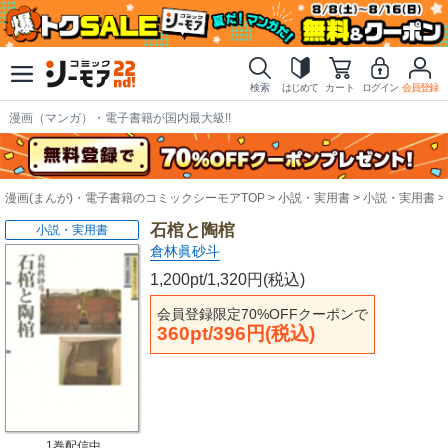
検索
はじめて
カート
ログイン
会員登録
漫画（マンガ）・電子書籍が国内最大級!!
漫画(まんが)・電子書籍のコミックシーモアTOP
小説・実用書
小説・実用書
石棺と陶棺
小説・実用書
倉林眞砂斗
1,200pt/1,320円(税込)
会員登録限定70%OFFクーポンで
360pt/396円(税込)
1巻配信中