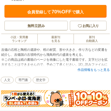
70%OFF
会員登録して
で購入
無料立読み
お気に入り
小説・実用書
最新刊
新刊
ランキング
を見る
自動購入
吉備の石棺と陶棺の遺跡や、棺の材質、形や大きさ、作り方などの変遷を
紹介し、吉備国の古墳時代から飛鳥時代の盛衰を考える。
※この商品は紙の書籍のページを画像にした電子書籍です。文字だけを拡
大することはできませんので、予めご了承ください。試し読みファイルに
より、ご購入前にお手持ちの端末での表示をご確認ください。
作品情報をもっと見る
人文
専門書
歴史学