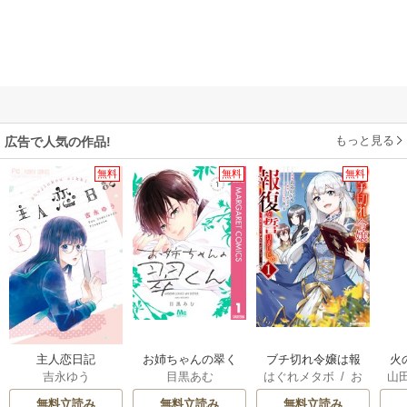
もっと見る
広告で人気の作品!
無料
無料
無料
主人恋日記
お姉ちゃんの翠く
ブチ切れ令嬢は報
火
吉永ゆう
目黒あむ
はぐれメタボ
/
お
山
ん
復を誓いました。
人
おのいも
/
昌未
間
無料立読み
無料立読み
無料立読み