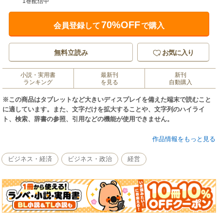
1巻配信中
70%OFF
会員登録して
で購入
無料立読み
お気に入り
小説・実用書
最新刊
新刊
ランキング
を見る
自動購入
※この商品はタブレットなど大きいディスプレイを備えた端末で読むこと
に適しています。また、文字だけを拡大することや、文字列のハイライ
ト、検索、辞書の参照、引用などの機能が使用できません。
企業倫理やコンプライアンスの確立は、わが国の企業のあいだで急速な広
作品情報をもっと見る
がりをみせている。本書では、難解になりがちなコンプライアンスの話
を、著者自身がビジネスを通して得てきた経験や実感から、45のテーマに
ビジネス・経済
ビジネス・政治
経営
分け、整理してわかりやくひも解く。コンプライアンスの実用入門書。