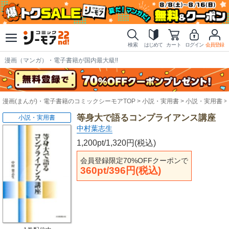
検索
はじめて
カート
ログイン
会員登録
漫画（マンガ）・電子書籍が国内最大級!!
漫画(まんが)・電子書籍のコミックシーモアTOP
小説・実用書
小説・実用書
等身大で語るコンプライアンス講座
小説・実用書
中村葉志生
1,200pt/1,320円(税込)
会員登録限定70%OFFクーポンで
360pt/396円(税込)