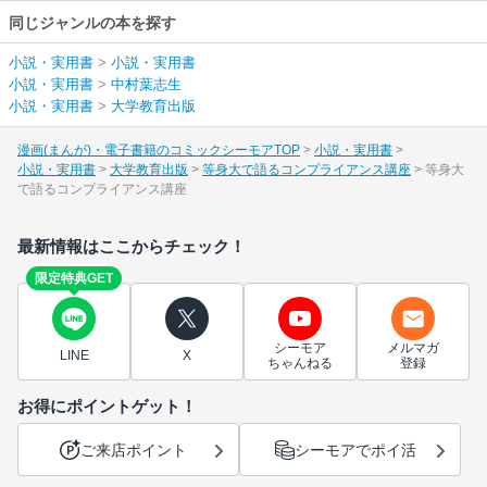
同じジャンルの本を探す
小説・実用書
>
小説・実用書
小説・実用書
>
中村葉志生
小説・実用書
>
大学教育出版
漫画(まんが)・電子書籍のコミックシーモアTOP
小説・実用書
小説・実用書
大学教育出版
等身大で語るコンプライアンス講座
等身大
で語るコンプライアンス講座
最新情報はここからチェック！
限定特典GET
シーモア
メルマガ
LINE
X
ちゃんねる
登録
お得にポイントゲット！
ご来店ポイント
シーモアでポイ活