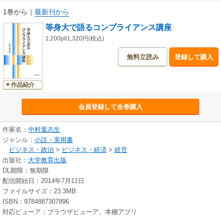
1巻から
｜
最新刊から
等身大で語るコンプライアンス講座
1,200pt/1,320円(税込)
無料立読み
登録して購入
作品紹介
会員登録して全巻購入
作家名：
中村葉志生
ジャンル：
小説・実用書
ビジネス・政治
>
ビジネス・経済
>
経営
出版社：
大学教育出版
DL期限：無期限
配信開始日：2014年7月11日
ファイルサイズ：23.3MB
ISBN：9784887307896
対応ビューア：ブラウザビューア、本棚アプリ