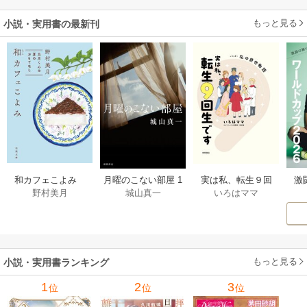
もっと見る
小説・実用書の最新刊
激
和カフェこよみ
月曜のこない部屋 1
実は私、転生９回
野村美月
城山真一
いろはママ
前
五月くんの夏のお
巻
生です マンガ
ー
もてなし 1巻
私の前世物語 1巻
もっと見る
小説・実用書ランキング
1
2
3
位
位
位