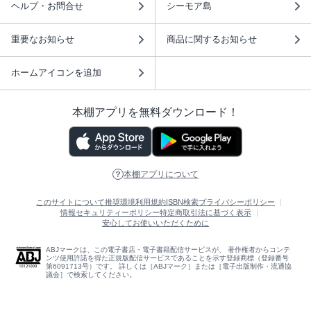
ヘルプ・お問合せ
シーモア島
重要なお知らせ
商品に関するお知らせ
ホームアイコンを追加
本棚アプリを無料ダウンロード！
本棚アプリについて
このサイトについて
推奨環境
利用規約
ISBN検索
プライバシーポリシー
情報セキュリティーポリシー
特定商取引法に基づく表示
安心してお使いいただくために
ABJマークは、この電子書店・電子書籍配信サービスが、 著作権者からコンテ
ンツ使用許諾を得た正規版配信サービスであることを示す登録商標（登録番号
第6091713号）です。 詳しくは［ABJマーク］または［電子出版制作・流通協
議会］で検索してください。
(C)NTTソルマーレ