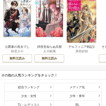
公爵家の長女でし
拝啓見知らぬ旦那
そ
デルフィニア戦記1
鈴音さや
久川航璃
茅田砂胡
た
様、離婚していた
だきます
無料立読み
無料立読み
その他の人気ランキングをチェック！
総合ランキング
メディア化
少女・女性
少年・青年
TL・レディコミ
BL