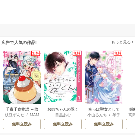
もっと見る
広告で人気の作品!
無料
無料
無料
千夜千食物語 ～敗
お姉ちゃんの翠く
空っぽ聖女として
婚
枝豆ずんだ
/
MAM
目黒あむ
小山るんち
/
琴子
高
国の姫ですが氷の
ん
捨てられたはず
っ
AKOTO
/
鴉羽凛燈
の
皇子殿下がどうも
が、嫁ぎ先の皇帝
国
無料立読み
無料立読み
無料立読み
溺愛してくれてい
陛下に溺愛されて
ます～
います