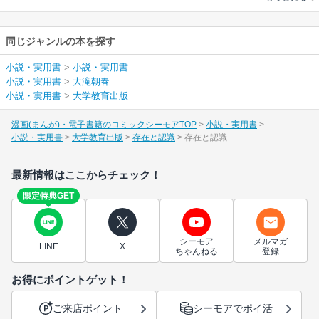
同じジャンルの本を探す
小説・実用書
>
小説・実用書
小説・実用書
>
大滝朝春
小説・実用書
>
大学教育出版
漫画(まんが)・電子書籍のコミックシーモアTOP
小説・実用書
小説・実用書
大学教育出版
存在と認識
存在と認識
最新情報はここからチェック！
限定特典GET
シーモア
メルマガ
LINE
X
ちゃんねる
登録
お得にポイントゲット！
ご来店ポイント
シーモアでポイ活