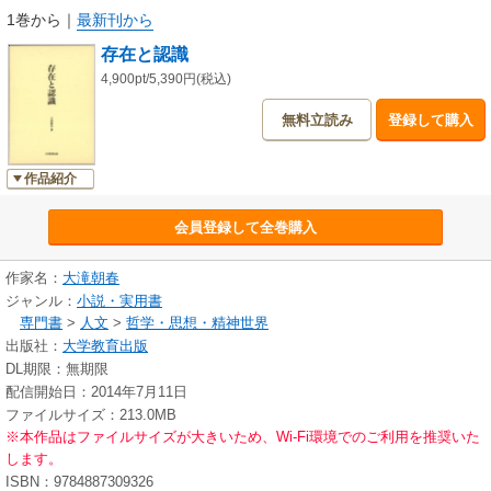
1巻から
｜
最新刊から
存在と認識
4,900pt/5,390円(税込)
無料立読み
登録して購入
作品紹介
会員登録して全巻購入
作家名：
大滝朝春
ジャンル：
小説・実用書
専門書
>
人文
>
哲学・思想・精神世界
出版社：
大学教育出版
DL期限：無期限
配信開始日：2014年7月11日
ファイルサイズ：213.0MB
※本作品はファイルサイズが大きいため、Wi-Fi環境でのご利用を推奨いた
します。
ISBN：9784887309326