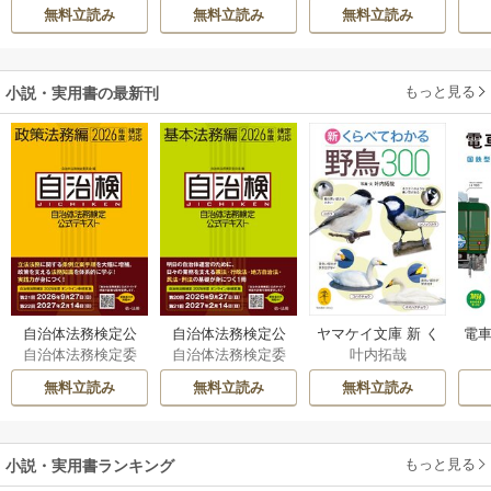
伊都
/
SNC
希
/
ゆき哉
間にか花嫁として
てください
雛宮蝶鼠とりかえ
無料立読み
無料立読み
無料立読み
溺愛されています
伝～
もっと見る
小説・実用書の最新刊
自治体法務検定公
自治体法務検定公
ヤマケイ文庫 新 く
電車
自治体法務検定委
自治体法務検定委
叶内拓哉
式テキスト 政策
式テキスト 基本
らべてわかる野鳥3
型
員会
員会
法務編 ２０２６
法務編 ２０２６
00 1巻
無料立読み
無料立読み
無料立読み
年度検定対応 1巻
年度検定対応 1巻
もっと見る
小説・実用書ランキング