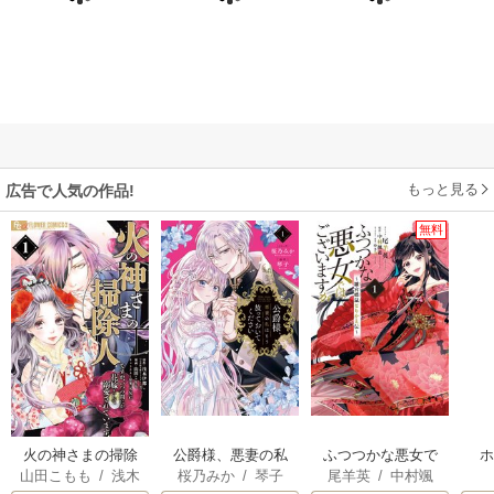
もっと見る
広告で人気の作品!
無料
火の神さまの掃除
公爵様、悪妻の私
ふつつかな悪女で
山田こもも
/
浅木
桜乃みか
/
琴子
尾羊英
/
中村颯
人ですが、いつの
はもう放っておい
はございますが ～