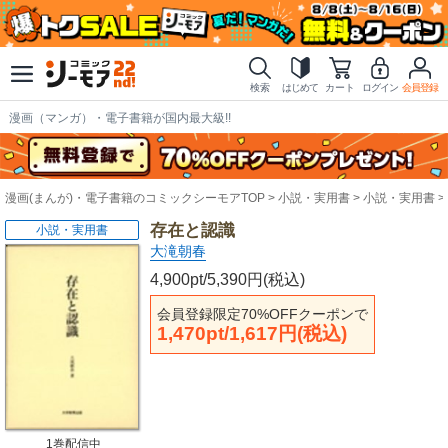
検索
はじめて
カート
ログイン
会員登録
漫画（マンガ）・電子書籍が国内最大級!!
漫画(まんが)・電子書籍のコミックシーモアTOP
小説・実用書
小説・実用書
存在と認識
小説・実用書
大滝朝春
4,900pt/5,390円(税込)
会員登録限定70%OFFクーポンで
1,470pt/1,617円(税込)
1巻配信中