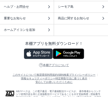
ヘルプ・お問合せ
シーモア島
重要なお知らせ
商品に関するお知らせ
ホームアイコンを追加
本棚アプリを無料ダウンロード！
本棚アプリについて
このサイトについて
推奨環境
利用規約
ISBN検索
プライバシーポリシー
情報セキュリティーポリシー
特定商取引法に基づく表示
安心してお使いいただくために
ABJマークは、この電子書店・電子書籍配信サービスが、 著作権者からコンテ
ンツ使用許諾を得た正規版配信サービスであることを示す登録商標（登録番号
第6091713号）です。 詳しくは［ABJマーク］または［電子出版制作・流通協
議会］で検索してください。