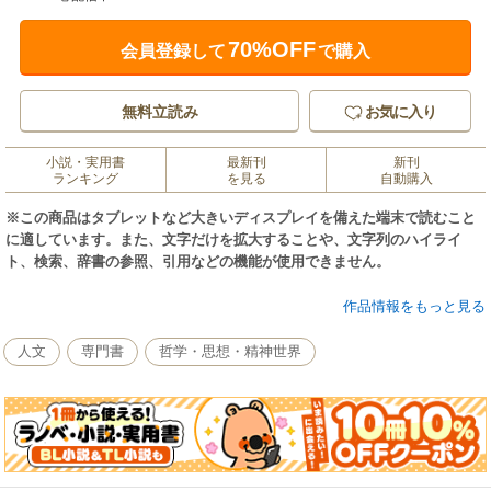
70%OFF
会員登録して
で購入
無料立読み
お気に入り
小説・実用書
最新刊
新刊
ランキング
を見る
自動購入
※この商品はタブレットなど大きいディスプレイを備えた端末で読むこと
に適しています。また、文字だけを拡大することや、文字列のハイライ
ト、検索、辞書の参照、引用などの機能が使用できません。
真理の追求である哲学の主な課題は、存在論と認識論であり、このことは
作品情報をもっと見る
著者にとっても同様である。本書は古代から現代に至る哲学者の認識論を
取り上げ、認識論が真に学びとしての認識論たり得るためには、いかに追
人文
専門書
哲学・思想・精神世界
求されねばならないかを問う。