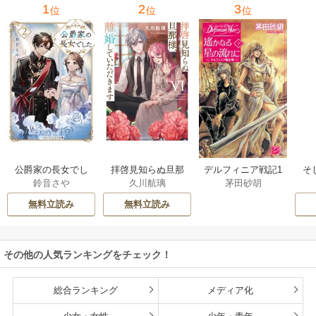
1
2
3
位
位
位
公爵家の長女でし
拝啓見知らぬ旦那
そ
デルフィニア戦記1
鈴音さや
久川航璃
茅田砂胡
た
様、離婚していた
だきます
無料立読み
無料立読み
その他の人気ランキングをチェック！
総合ランキング
メディア化