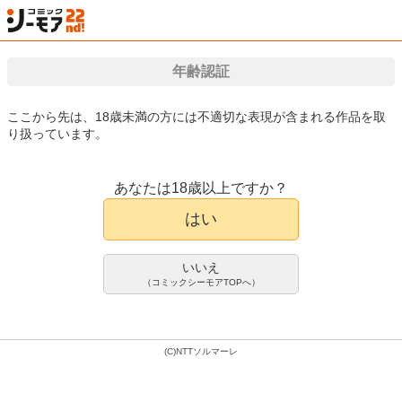
年齢認証
検索
はじめて
カート
ログイン
会員登録
漫画（マンガ）・電子書籍が国内最大級!!
ここから先は、18歳未満の方には不適切な表現が含まれる作品を取
り扱っています。
漫画(まんが)・電子書籍のコミックシーモアTOP
アダルト
官能小説
新潮社
あなたは18歳以上ですか？
痴情小説
小説・実用書
はい
岩井志麻子
350pt/385円(税込)
いいえ
会員登録限定70%OFFクーポンで
（コミックシーモアTOPへ）
105pt/115円(税込)
(C)NTTソルマーレ
1巻配信中