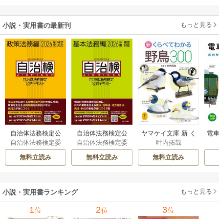
ます～
もっと見る
小説・実用書の最新刊
自治体法務検定公
自治体法務検定公
ヤマケイ文庫 新 く
電車
自治体法務検定委
自治体法務検定委
叶内拓哉
式テキスト 政策
式テキスト 基本
らべてわかる野鳥3
型
員会
員会
法務編 ２０２６
法務編 ２０２６
00 1巻
無料立読み
無料立読み
無料立読み
年度検定対応 1巻
年度検定対応 1巻
もっと見る
小説・実用書ランキング
1
2
3
位
位
位