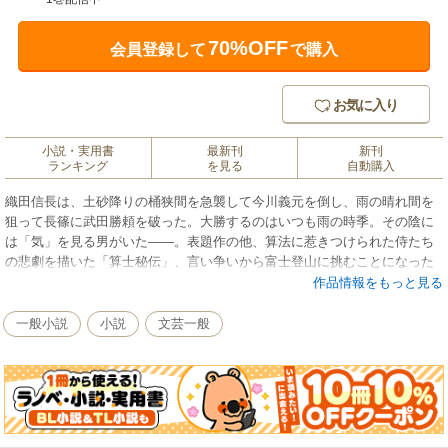
70%OFF
会員登録して
で購入
お気に入り
小説・実用書
最新刊
新刊
ランキング
を見る
自動購入
織田信長は、土砂降りの桶狭間を急襲して今川義元を倒し、雨の晴れ間を
狙って長篠に武田勝頼を破った。大勝するのはいつも雨の時季。その陰に
は「気」を見る男がいた――。表題作の他、算法に惹きつけられた侍たち
の悲劇を描いた「算士秘伝」、言い争いから富士登山に挑むことになった
大奥下女の物語「女人禁制」など、自らも科学、技術、山岳の人であった
作品情報をもっと見る
著者の異色歴史小説全9編。
一般小説
小説
文芸一般