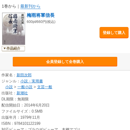
1巻から
｜
最新刊から
梅雨将軍信長
600pt/660円(税込)
登録して購入
作品紹介
会員登録して全巻購入
作家名：
新田次郎
ジャンル：
小説・実用書
小説
>
一般小説
>
文芸一般
出版社：
新潮社
DL期限：無期限
配信開始日：2014年6月20日
ファイルサイズ：0.5MB
出版年月：1979年11月
ISBN：9784101122199
対応ビューア：ブラウザビューア、本棚アプリ