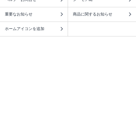
重要なお知らせ
商品に関するお知らせ
ホームアイコンを追加
本棚アプリを無料ダウンロード！
本棚アプリについて
このサイトについて
推奨環境
利用規約
ISBN検索
プライバシーポリシー
情報セキュリティーポリシー
特定商取引法に基づく表示
安心してお使いいただくために
ABJマークは、この電子書店・電子書籍配信サービスが、 著作権者からコンテ
ンツ使用許諾を得た正規版配信サービスであることを示す登録商標（登録番号
第6091713号）です。 詳しくは［ABJマーク］または［電子出版制作・流通協
議会］で検索してください。
(C)NTTソルマーレ