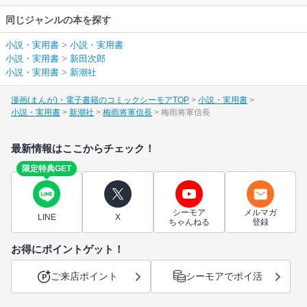
同じジャンルの本を探す
小説・実用書
>
小説・実用書
小説・実用書
>
新田次郎
小説・実用書
>
新潮社
漫画(まんが)・電子書籍のコミックシーモアTOP
小説・実用書
小説・実用書
新潮社
梅雨将軍信長
梅雨将軍信長
最新情報はここからチェック！
限定特典GET
シーモア
メルマガ
LINE
X
ちゃんねる
登録
お得にポイントゲット！
ご来店ポイント
シーモアでポイ活