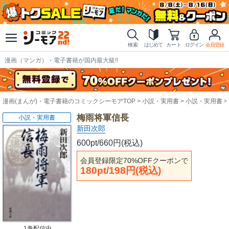
検索
はじめて
カート
ログイン
会員登録
漫画（マンガ）・電子書籍が国内最大級!!
漫画(まんが)・電子書籍のコミックシーモアTOP
小説・実用書
小説・実用書
梅雨将軍信長
小説・実用書
新田次郎
600pt/660円(税込)
会員登録限定70%OFFクーポンで
180pt/198円(税込)
1巻配信中