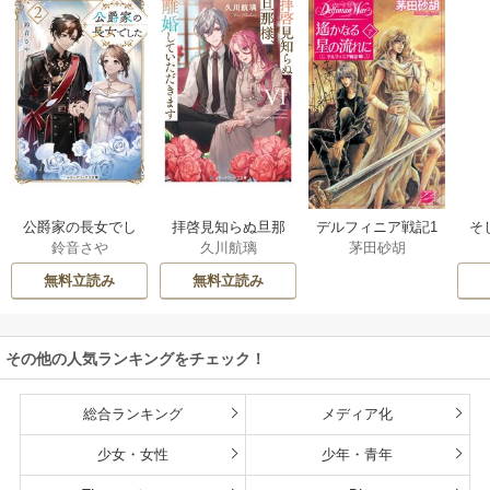
公爵家の長女でし
拝啓見知らぬ旦那
そ
デルフィニア戦記1
鈴音さや
久川航璃
茅田砂胡
た
様、離婚していた
だきます
無料立読み
無料立読み
その他の人気ランキングをチェック！
総合ランキング
メディア化
少女・女性
少年・青年