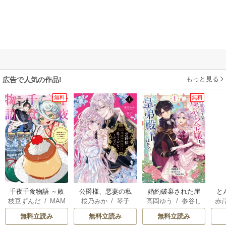
もっと見る
広告で人気の作品!
無料
無料
千夜千食物語 ～敗
公爵様、悪妻の私
婚約破棄された崖
と
枝豆ずんだ
/
MAM
桜乃みか
/
琴子
高岡ゆう
/
参谷し
赤
国の姫ですが氷の
はもう放っておい
っぷち令嬢は、帝
AKOTO
/
鴉羽凛燈
のぶ
/
雲屋ゆきお
皇子殿下がどうも
てください
国の皇弟殿下と結
無料立読み
無料立読み
無料立読み
溺愛してくれてい
ばれる